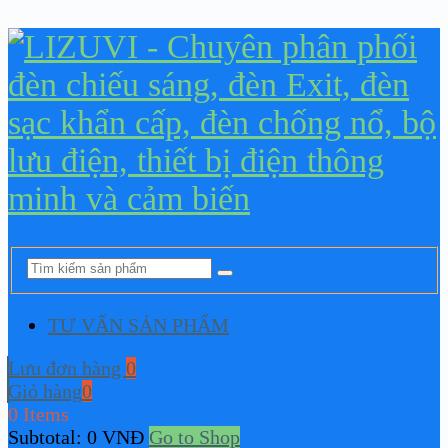
TƯ VẤN SẢN PHẨM
Lưu đơn hàng
0
Giỏ hàng
0
0 Items
Subtotal:
0
VNĐ
Go to Shop