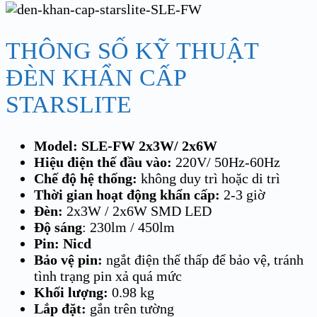
THÔNG SỐ KỸ THUẬT
ĐÈN KHẨN CẤP
STARSLITE
Model: SLE-FW 2x3W/ 2x6W
Hiệu điện thế đầu vào:
220V/ 50Hz-60Hz
Chế độ hệ thống:
không duy trì hoặc di trì
Thời gian hoạt động khẩn cấp:
2-3 giờ
Đèn:
2x3W / 2x6W SMD LED
Độ sáng
: 230lm / 450lm
Pin: Nicd
Bảo vệ pin:
ngắt điện thế thấp để bảo vệ, tránh
tình trạng pin xả quá mức
Khối lượng:
0.98 kg
Lắp đặt:
gắn trên tường