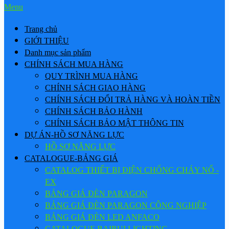
Menu
Trang chủ
GIỚI THIỆU
Danh mục sản phẩm
CHÍNH SÁCH MUA HÀNG
QUY TRÌNH MUA HÀNG
CHÍNH SÁCH GIAO HÀNG
CHÍNH SÁCH ĐỔI TRẢ HÀNG VÀ HOÀN TIỀN
CHÍNH SÁCH BẢO HÀNH
CHÍNH SÁCH BẢO MẬT THÔNG TIN
DỰ ÁN-HỒ SƠ NĂNG LỰC
HỒ SƠ NĂNG LỰC
CATALOGUE-BẢNG GIÁ
CATALOG THIẾT BỊ ĐIỆN CHỐNG CHÁY NỔ -
EX
BẢNG GIÁ ĐÈN PARAGON
BẢNG GIÁ ĐÈN PARAGON CÔNG NGHIỆP
BẢNG GIÁ ĐÈN LED ANFACO
CATALOGUE BAIRUI LIGHTING