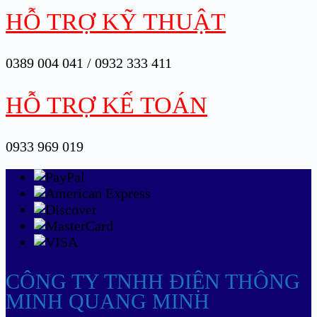
HỖ TRỢ KỸ THUẬT
0389 004 041 / 0932 333 411
HỖ TRỢ KẾ TOÁN
0933 969 019
CÔNG TY TNHH ĐIỆN THÔNG
MINH QUANG MINH