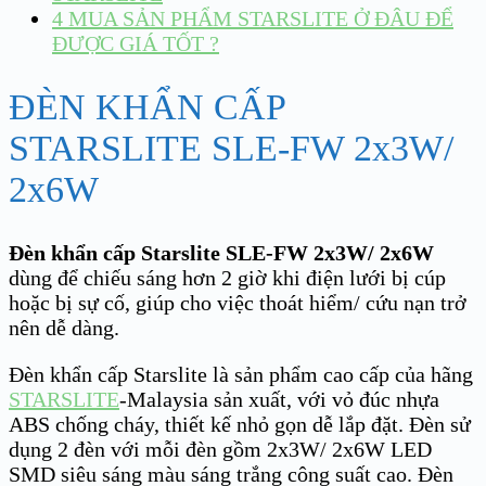
4
MUA SẢN PHẨM STARSLITE Ở ĐÂU ĐỂ
ĐƯỢC GIÁ TỐT ?
ĐÈN KHẨN CẤP
STARSLITE SLE-FW 2x3W/
2x6W
Đèn khẩn cấp Starslite SLE-FW 2x3W/ 2x6W
dùng để chiếu sáng hơn 2 giờ khi điện lưới bị cúp
hoặc bị sự cố, giúp cho việc thoát hiểm/ cứu nạn trở
nên dễ dàng.
Đèn khẩn cấp Starslite là sản phẩm cao cấp của hãng
STARSLITE
-Malaysia sản xuất, với vỏ đúc nhựa
ABS chống cháy, thiết kế nhỏ gọn dễ lắp đặt. Đèn sử
dụng 2 đèn với mỗi đèn gồm 2x3W/ 2x6W LED
SMD siêu sáng màu sáng trắng công suất cao. Đèn