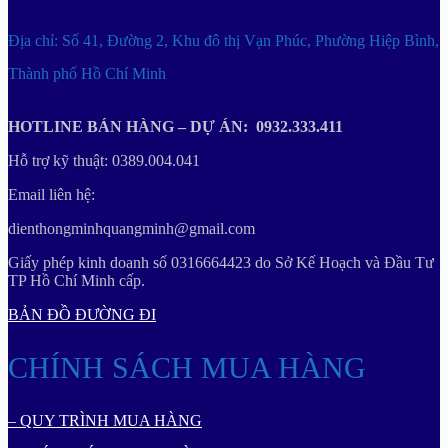
Địa chỉ: Số 41, Đường 2, Khu đô thị Vạn Phúc, Phường Hiệp Bình,
Thành phố Hồ Chí Minh
HOTLINE BÁN HÀNG – DỰ ÁN: 0932.333.411
Hỗ trợ kỹ thuật: 0389.004.041
Email liên hệ:
dienthongminhquangminh@gmail.com
Giấy phép kinh doanh số 0316664423 do Sở Kế Hoạch và Đầu Tư
TP Hồ Chí Minh cấp.
BẢN ĐỒ ĐƯỜNG ĐI
CHÍNH SÁCH MUA HÀNG
– QUY TRÌNH MUA HÀNG