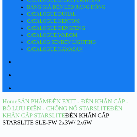
BẢNG GIÁ ĐÈN LED RẠNG ĐÔNG
CATALOGUE DUHAL
CATALOGUE KENTOM
CATALOGUE DENGFENG
CATALOGUE WAROM
CATALOG SENBEN LIGHTING
CATALOGUE KAWASAN
Home
SẢN PHẨM
ĐÈN EXIT - ĐÈN KHẨN CẤP -
BỘ LƯU ĐIỆN - CHỐNG NỔ STARSLITE
ĐÈN
KHẨN CẤP STARSLITE
ĐÈN KHẨN CẤP
STARSLITE SLE-FW 2x3W/ 2x6W