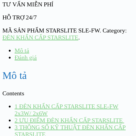
TƯ VẤN MIỄN PHÍ
HỖ TRỢ 24/7
MÃ SẢN PHẨM
STARSLITE SLE-FW
.
Category:
ĐÈN KHẨN CẤP STARSLITE
.
Mô tả
Đánh giá
Mô tả
Contents
1
ĐÈN KHẨN CẤP STARSLITE SLE-FW
2x3W/ 2x6W
2
ƯU ĐIỂM ĐÈN KHẨN CẤP STARSLITE
3
THÔNG SỐ KỸ THUẬT ĐÈN KHẨN CẤP
STARSLITE