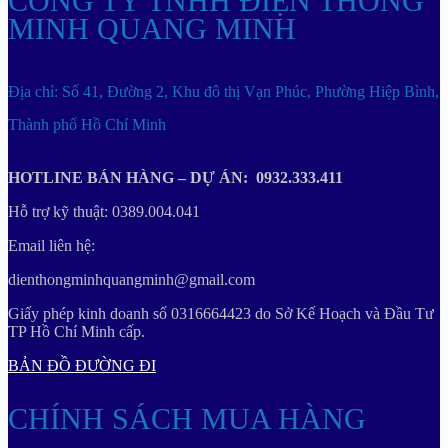
CÔNG TY TNHH ĐIỆN THÔNG
MINH QUANG MINH
Địa chỉ: Số 41, Đường 2, Khu đô thị Vạn Phúc, Phường Hiệp Bình,
Thành phố Hồ Chí Minh
HOTLINE BÁN HÀNG – DỰ ÁN: 0932.333.411
Hỗ trợ kỹ thuật: 0389.004.041
Email liên hệ:
dienthongminhquangminh@gmail.com
Giấy phép kinh doanh số 0316664423 do Sở Kế Hoạch và Đầu Tư
TP Hồ Chí Minh cấp.
BẢN ĐỒ ĐƯỜNG ĐI
CHÍNH SÁCH MUA HÀNG