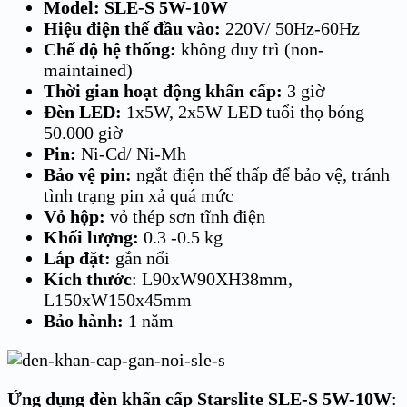
Model: SLE-S 5W-10W
Hiệu điện thế đầu vào:
220V/ 50Hz-60Hz
Chế độ hệ thống:
không duy trì (non-
maintained)
Thời gian hoạt động khẩn cấp:
3 giờ
Đèn LED:
1x5W, 2x5W LED tuổi thọ bóng
50.000 giờ
Pin:
Ni-Cd/ Ni-Mh
Bảo vệ pin:
ngắt điện thế thấp để bảo vệ, tránh
tình trạng pin xả quá mức
Vỏ hộp:
vỏ thép sơn tĩnh điện
Khối lượng:
0.3 -0.5 kg
Lắp đặt:
gắn nổi
Kích thước
: L90xW90XH38mm,
L150xW150x45mm
Bảo hành:
1 năm
Ứng dụng đèn khẩn cấp Starslite SLE-S 5W-10W
: