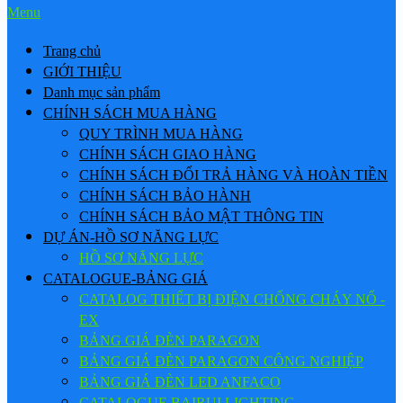
Menu
Trang chủ
GIỚI THIỆU
Danh mục sản phẩm
CHÍNH SÁCH MUA HÀNG
QUY TRÌNH MUA HÀNG
CHÍNH SÁCH GIAO HÀNG
CHÍNH SÁCH ĐỔI TRẢ HÀNG VÀ HOÀN TIỀN
CHÍNH SÁCH BẢO HÀNH
CHÍNH SÁCH BẢO MẬT THÔNG TIN
DỰ ÁN-HỒ SƠ NĂNG LỰC
HỒ SƠ NĂNG LỰC
CATALOGUE-BẢNG GIÁ
CATALOG THIẾT BỊ ĐIỆN CHỐNG CHÁY NỔ -
EX
BẢNG GIÁ ĐÈN PARAGON
BẢNG GIÁ ĐÈN PARAGON CÔNG NGHIỆP
BẢNG GIÁ ĐÈN LED ANFACO
CATALOGUE BAIRUI LIGHTING