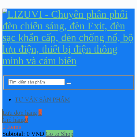
TƯ VẤN SẢN PHẨM
Lưu đơn hàng
0
Giỏ hàng
0
0 Items
Subtotal:
0
VNĐ
Go to Shop