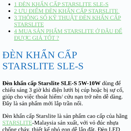
1
ĐÈN KHẨN CẤP STARSLITE SLE-S
2
ƯU ĐIỂM ĐÈN KHẨN CẤP STARSLITE
3
THÔNG SỐ KỸ THUẬT ĐÈN KHẨN CẤP
STARSLITE
4
MUA SẢN PHẨM STARSLITE Ở ĐÂU ĐỂ
ĐƯỢC GIÁ TỐT ?
ĐÈN KHẨN CẤP
STARSLITE SLE-S
Đèn khẩn cấp Starslite SLE-S
5W-10W
dùng để
chiếu sáng 3 giờ khi điện lưới bị cúp hoặc bị sự cố,
giúp cho việc thoát hiểm/ cứu nạn trở nên dễ dàng.
Đây là sản phẩm mới lắp trần nổi.
Đèn khẩn cấp Starslite là sản phẩm cao cấp của hãng
STARSLITE
-Malaysia sản xuất, với vỏ đúc nhựa
chống cháy, thiết kế nhỏ gọn dễ lắp đặt. Đèn LED