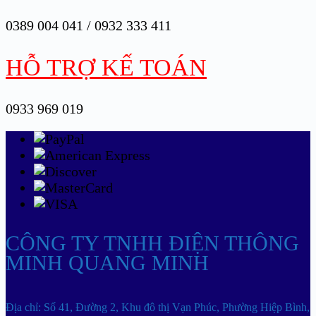
0389 004 041 / 0932 333 411
HỖ TRỢ KẾ TOÁN
0933 969 019
CÔNG TY TNHH ĐIỆN THÔNG
MINH QUANG MINH
Địa chỉ: Số 41, Đường 2, Khu đô thị Vạn Phúc, Phường Hiệp Bình,