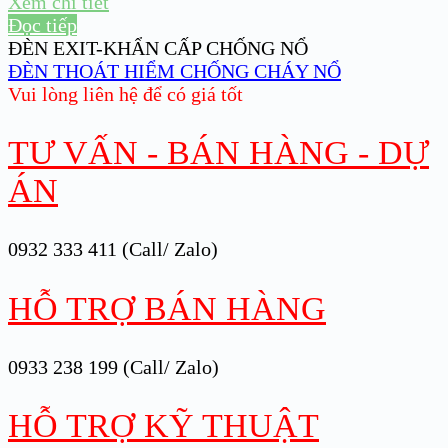
Xem chi tiết
Đọc tiếp
ĐÈN EXIT-KHẨN CẤP CHỐNG NỔ
ĐÈN THOÁT HIỂM CHỐNG CHÁY NỔ
Vui lòng liên hệ để có giá tốt
TƯ VẤN - BÁN HÀNG - DỰ
ÁN
0932 333 411 (Call/ Zalo)
HỖ TRỢ BÁN HÀNG
0933 238 199 (Call/ Zalo)
HỖ TRỢ KỸ THUẬT