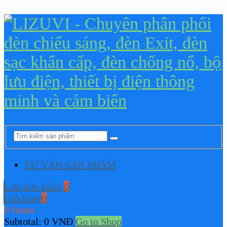
TƯ VẤN SẢN PHẨM
Lưu đơn hàng
0
Giỏ hàng
0
0 Items
Subtotal:
0
VNĐ
Go to Shop