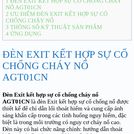
1
ĐÈN EXIT KẾT HỢP SỰ CỐ CHỐNG CHÁY
NỔ AGT01CN
2
ƯU ĐIỂM ĐÈN EXIT KẾT HỢP SỰ CỐ
CHỐNG CHÁY NỔ
3
THÔNG SỐ KỸ THUẬT SẢN PHẨM
4
ỨNG DỤNG
ĐÈN EXIT KẾT HỢP SỰ CỐ
CHỐNG CHÁY NỔ
AGT01CN
Đèn Exit kết hợp sự cố chống cháy nổ
AGT01CN
là đèn Exit kết hợp sự cố chống nổ được
thiết kế để chỉ dẫn lối thoát hiểm và cung cấp ánh
sáng khẩn cấp trong các tình huống nguy hiểm, đặc
biệt là trong môi trường có nguy cơ cháy nổ cao.
Đèn này có hai chức năng chính: hướng dẫn thoát