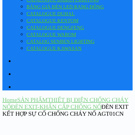
BẢNG GIÁ ĐÈN LED RẠNG ĐÔNG
CATALOGUE DUHAL
CATALOGUE KENTOM
CATALOGUE DENGFENG
CATALOGUE WAROM
CATALOG SENBEN LIGHTING
CATALOGUE KAWASAN
Home
SẢN PHẨM
THIẾT BỊ ĐIỆN CHỐNG CHÁY
NỔ
ĐÈN EXIT-KHẨN CẤP CHỐNG NỔ
ĐÈN EXIT
KẾT HỢP SỰ CỐ CHỐNG CHÁY NỔ AGT01CN