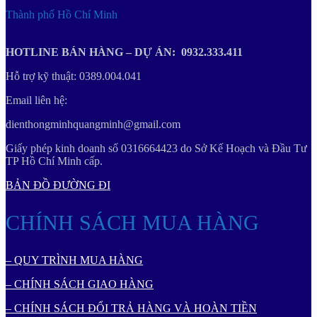
Thành phố Hồ Chí Minh
HOTLINE BÁN HÀNG – DỰ ÁN: 0932.333.411
Hỗ trợ kỹ thuật: 0389.004.041
Email liên hệ:
dienthongminhquangminh@gmail.com
Giấy phép kinh doanh số 0316664423 do Sở Kế Hoạch và Đầu Tư
TP Hồ Chí Minh cấp.
BẢN ĐỒ ĐƯỜNG ĐI
CHÍNH SÁCH MUA HÀNG
– QUY TRÌNH MUA HÀNG
– CHÍNH SÁCH GIAO HÀNG
– CHÍNH SÁCH ĐỔI TRẢ HÀNG VÀ HOÀN TIỀN