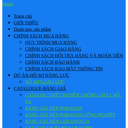
Menu
Trang chủ
GIỚI THIỆU
Danh mục sản phẩm
CHÍNH SÁCH MUA HÀNG
QUY TRÌNH MUA HÀNG
CHÍNH SÁCH GIAO HÀNG
CHÍNH SÁCH ĐỔI TRẢ HÀNG VÀ HOÀN TIỀN
CHÍNH SÁCH BẢO HÀNH
CHÍNH SÁCH BẢO MẬT THÔNG TIN
DỰ ÁN-HỒ SƠ NĂNG LỰC
HỒ SƠ NĂNG LỰC
CATALOGUE-BẢNG GIÁ
CATALOG THIẾT BỊ ĐIỆN CHỐNG CHÁY NỔ -
EX
BẢNG GIÁ ĐÈN PARAGON
BẢNG GIÁ ĐÈN PARAGON CÔNG NGHIỆP
BẢNG GIÁ ĐÈN LED ANFACO
CATALOGUE BAIRUI LIGHTING