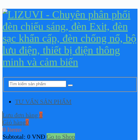
TƯ VẤN SẢN PHẨM
Lưu đơn hàng
0
Giỏ hàng
0
0 Items
Subtotal:
0
VNĐ
Go to Shop