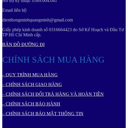
Hỗ trợ kỹ thuật: 0389.004.041
Email liên hệ:
dienthongminhquangminh@gmail.com
Giấy phép kinh doanh số 0316664423 do Sở Kế Hoạch và Đầu Tư
TP Hồ Chí Minh cấp.
BẢN ĐỒ ĐƯỜNG ĐI
CHÍNH SÁCH MUA HÀNG
– QUY TRÌNH MUA HÀNG
– CHÍNH SÁCH GIAO HÀNG
– CHÍNH SÁCH ĐỔI TRẢ HÀNG VÀ HOÀN TIỀN
– CHÍNH SÁCH BẢO HÀNH
– CHÍNH SÁCH BẢO MẬT THÔNG TIN