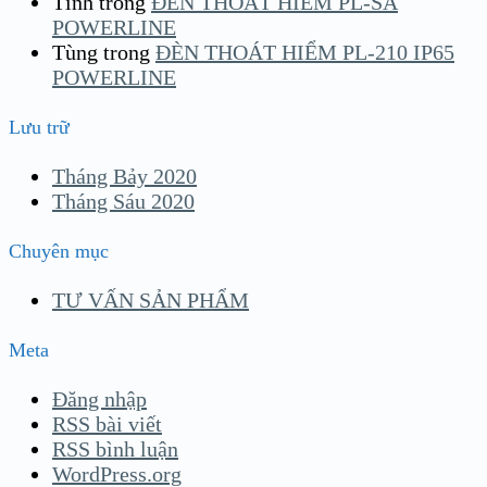
Tính
trong
ĐÈN THOÁT HIỂM PL-SA
POWERLINE
Tùng
trong
ĐÈN THOÁT HIỂM PL-210 IP65
POWERLINE
Lưu trữ
Tháng Bảy 2020
Tháng Sáu 2020
Chuyên mục
TƯ VẤN SẢN PHẨM
Meta
Đăng nhập
RSS bài viết
RSS bình luận
WordPress.org