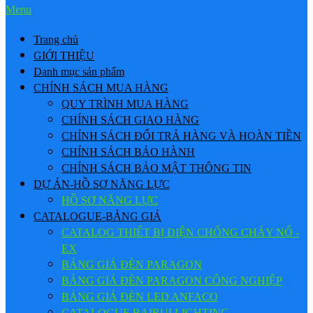
Menu
Trang chủ
GIỚI THIỆU
Danh mục sản phẩm
CHÍNH SÁCH MUA HÀNG
QUY TRÌNH MUA HÀNG
CHÍNH SÁCH GIAO HÀNG
CHÍNH SÁCH ĐỔI TRẢ HÀNG VÀ HOÀN TIỀN
CHÍNH SÁCH BẢO HÀNH
CHÍNH SÁCH BẢO MẬT THÔNG TIN
DỰ ÁN-HỒ SƠ NĂNG LỰC
HỒ SƠ NĂNG LỰC
CATALOGUE-BẢNG GIÁ
CATALOG THIẾT BỊ ĐIỆN CHỐNG CHÁY NỔ -
EX
BẢNG GIÁ ĐÈN PARAGON
BẢNG GIÁ ĐÈN PARAGON CÔNG NGHIỆP
BẢNG GIÁ ĐÈN LED ANFACO
CATALOGUE BAIRUI LIGHTING