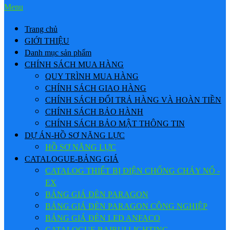
Menu
Trang chủ
GIỚI THIỆU
Danh mục sản phẩm
CHÍNH SÁCH MUA HÀNG
QUY TRÌNH MUA HÀNG
CHÍNH SÁCH GIAO HÀNG
CHÍNH SÁCH ĐỔI TRẢ HÀNG VÀ HOÀN TIỀN
CHÍNH SÁCH BẢO HÀNH
CHÍNH SÁCH BẢO MẬT THÔNG TIN
DỰ ÁN-HỒ SƠ NĂNG LỰC
HỒ SƠ NĂNG LỰC
CATALOGUE-BẢNG GIÁ
CATALOG THIẾT BỊ ĐIỆN CHỐNG CHÁY NỔ -
EX
BẢNG GIÁ ĐÈN PARAGON
BẢNG GIÁ ĐÈN PARAGON CÔNG NGHIỆP
BẢNG GIÁ ĐÈN LED ANFACO
CATALOGUE BAIRUI LIGHTING