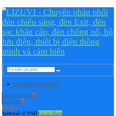
TƯ VẤN SẢN PHẨM
Lưu đơn hàng
0
Giỏ hàng
0
0 Items
Subtotal:
0
VNĐ
Go to Shop