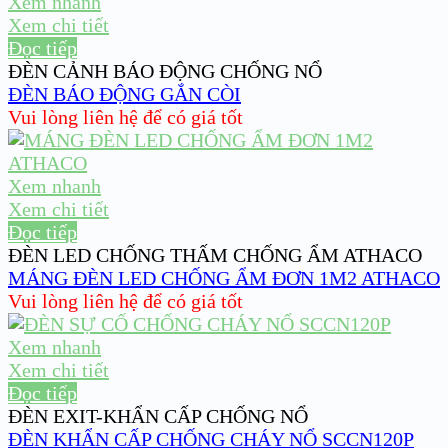
Xem nhanh
Xem chi tiết
Đọc tiếp
ĐÈN CẢNH BÁO ĐỘNG CHỐNG NỔ
ĐÈN BÁO ĐỘNG GẮN CÒI
Vui lòng liên hệ để có giá tốt
Xem nhanh
Xem chi tiết
Đọc tiếp
ĐÈN LED CHỐNG THẤM CHỐNG ẨM ATHACO
MÁNG ĐÈN LED CHỐNG ẨM ĐƠN 1M2 ATHACO
Vui lòng liên hệ để có giá tốt
Xem nhanh
Xem chi tiết
Đọc tiếp
ĐÈN EXIT-KHẨN CẤP CHỐNG NỔ
ĐÈN KHẨN CẤP CHỐNG CHÁY NỔ SCCN120P