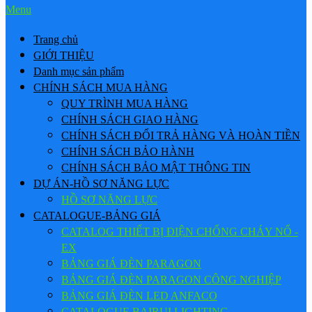
Menu
Trang chủ
GIỚI THIỆU
Danh mục sản phẩm
CHÍNH SÁCH MUA HÀNG
QUY TRÌNH MUA HÀNG
CHÍNH SÁCH GIAO HÀNG
CHÍNH SÁCH ĐỔI TRẢ HÀNG VÀ HOÀN TIỀN
CHÍNH SÁCH BẢO HÀNH
CHÍNH SÁCH BẢO MẬT THÔNG TIN
DỰ ÁN-HỒ SƠ NĂNG LỰC
HỒ SƠ NĂNG LỰC
CATALOGUE-BẢNG GIÁ
CATALOG THIẾT BỊ ĐIỆN CHỐNG CHÁY NỔ -
EX
BẢNG GIÁ ĐÈN PARAGON
BẢNG GIÁ ĐÈN PARAGON CÔNG NGHIỆP
BẢNG GIÁ ĐÈN LED ANFACO
CATALOGUE BAIRUI LIGHTING