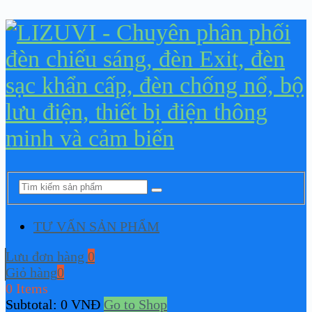
TƯ VẤN SẢN PHẨM
Lưu đơn hàng
0
Giỏ hàng
0
0 Items
Subtotal:
0
VNĐ
Go to Shop