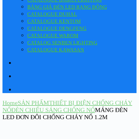
BẢNG GIÁ ĐÈN LED RẠNG ĐÔNG
CATALOGUE DUHAL
CATALOGUE KENTOM
CATALOGUE DENGFENG
CATALOGUE WAROM
CATALOG SENBEN LIGHTING
CATALOGUE KAWASAN
Home
SẢN PHẨM
THIẾT BỊ ĐIỆN CHỐNG CHÁY
NỔ
ĐÈN CHIẾU SÁNG CHỐNG NỔ
MÁNG ĐÈN
LED ĐƠN ĐÔI CHỐNG CHÁY NỔ 1.2M