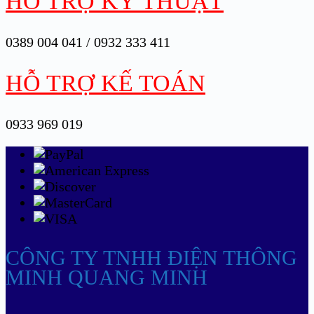
HỖ TRỢ KỸ THUẬT
0389 004 041 / 0932 333 411
HỖ TRỢ KẾ TOÁN
0933 969 019
CÔNG TY TNHH ĐIỆN THÔNG
MINH QUANG MINH