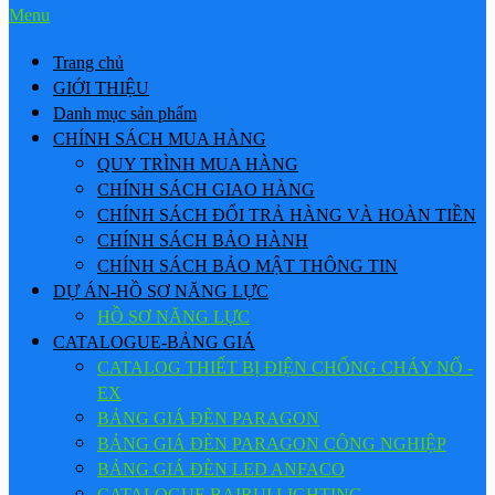
Menu
Trang chủ
GIỚI THIỆU
Danh mục sản phẩm
CHÍNH SÁCH MUA HÀNG
QUY TRÌNH MUA HÀNG
CHÍNH SÁCH GIAO HÀNG
CHÍNH SÁCH ĐỔI TRẢ HÀNG VÀ HOÀN TIỀN
CHÍNH SÁCH BẢO HÀNH
CHÍNH SÁCH BẢO MẬT THÔNG TIN
DỰ ÁN-HỒ SƠ NĂNG LỰC
HỒ SƠ NĂNG LỰC
CATALOGUE-BẢNG GIÁ
CATALOG THIẾT BỊ ĐIỆN CHỐNG CHÁY NỔ -
EX
BẢNG GIÁ ĐÈN PARAGON
BẢNG GIÁ ĐÈN PARAGON CÔNG NGHIỆP
BẢNG GIÁ ĐÈN LED ANFACO
CATALOGUE BAIRUI LIGHTING