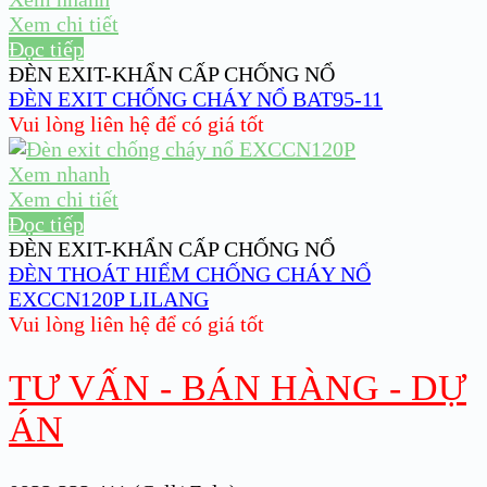
Xem chi tiết
Đọc tiếp
ĐÈN EXIT-KHẨN CẤP CHỐNG NỔ
ĐÈN EXIT CHỐNG CHÁY NỔ BAT95-11
Vui lòng liên hệ để có giá tốt
Xem nhanh
Xem chi tiết
Đọc tiếp
ĐÈN EXIT-KHẨN CẤP CHỐNG NỔ
ĐÈN THOÁT HIỂM CHỐNG CHÁY NỔ
EXCCN120P LILANG
Vui lòng liên hệ để có giá tốt
TƯ VẤN - BÁN HÀNG - DỰ
ÁN