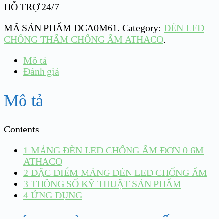
HỖ TRỢ 24/7
MÃ SẢN PHẨM
DCA0M61
.
Category:
ĐÈN LED
CHỐNG THẤM CHỐNG ẨM ATHACO
.
Mô tả
Đánh giá
Mô tả
Contents
1
MÁNG ĐÈN LED CHỐNG ẨM ĐƠN 0.6M
ATHACO
2
ĐẶC ĐIỂM MÁNG ĐÈN LED CHỐNG ẨM
3
THÔNG SỐ KỸ THUẬT SẢN PHẨM
4
ỨNG DỤNG