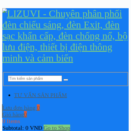
TƯ VẤN SẢN PHẨM
Lưu đơn hàng
0
Giỏ hàng
0
0 Items
Subtotal:
0
VNĐ
Go to Shop