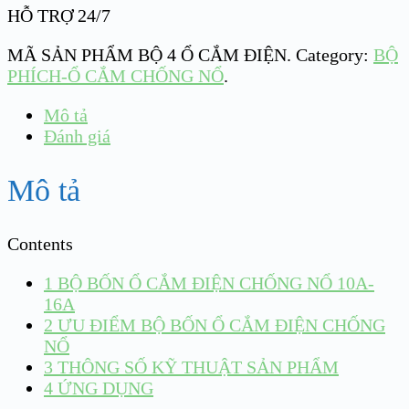
HỖ TRỢ 24/7
MÃ SẢN PHẨM
BỘ 4 Ổ CẮM ĐIỆN
.
Category:
BỘ
PHÍCH-Ổ CẮM CHỐNG NỔ
.
Mô tả
Đánh giá
Mô tả
Contents
1
BỘ BỐN Ổ CẮM ĐIỆN CHỐNG NỔ 10A-
16A
2
ƯU ĐIỂM BỘ BỐN Ổ CẮM ĐIỆN CHỐNG
NỔ
3
THÔNG SỐ KỸ THUẬT SẢN PHẨM
4
ỨNG DỤNG