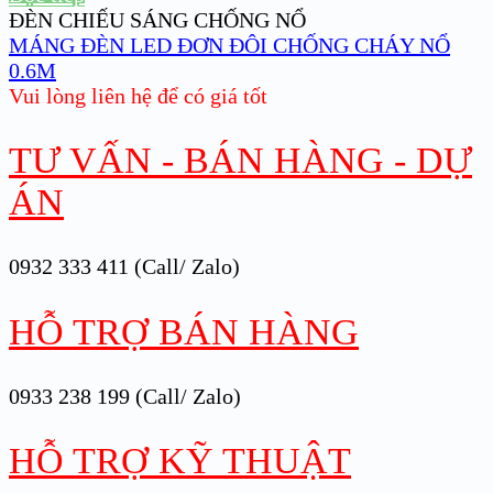
ĐÈN CHIẾU SÁNG CHỐNG NỔ
MÁNG ĐÈN LED ĐƠN ĐÔI CHỐNG CHÁY NỔ
0.6M
Vui lòng liên hệ để có giá tốt
TƯ VẤN - BÁN HÀNG - DỰ
ÁN
0932 333 411 (Call/ Zalo)
HỖ TRỢ BÁN HÀNG
0933 238 199 (Call/ Zalo)
HỖ TRỢ KỸ THUẬT