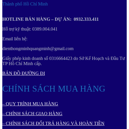
Thành phố Hồ Chí Minh
HOTLINE BÁN HÀNG – DỰ ÁN: 0932.333.411
Hỗ trợ kỹ thuật: 0389.004.041
Email liên hệ:
dienthongminhquangminh@gmail.com
Giấy phép kinh doanh số 0316664423 do Sở Kế Hoạch và Đầu Tư
TP Hồ Chí Minh cấp.
BẢN ĐỒ ĐƯỜNG ĐI
CHÍNH SÁCH MUA HÀNG
– QUY TRÌNH MUA HÀNG
– CHÍNH SÁCH GIAO HÀNG
– CHÍNH SÁCH ĐỔI TRẢ HÀNG VÀ HOÀN TIỀN