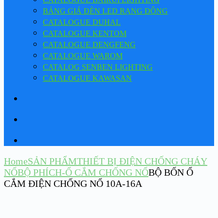
BẢNG GIÁ ĐÈN LED RẠNG ĐÔNG
CATALOGUE DUHAL
CATALOGUE KENTOM
CATALOGUE DENGFENG
CATALOGUE WAROM
CATALOG SENBEN LIGHTING
CATALOGUE KAWASAN
Home
SẢN PHẨM
THIẾT BỊ ĐIỆN CHỐNG CHÁY
NỔ
BỘ PHÍCH-Ổ CẮM CHỐNG NỔ
BỘ BỐN Ổ
CẮM ĐIỆN CHỐNG NỔ 10A-16A