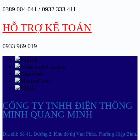
0389 004 041 / 0932 333 411
HỖ TRỢ KẾ TOÁN
0933 969 019
CÔNG TY TNHH ĐIỆN THÔNG
MINH QUANG MINH
Địa chỉ: Số 41, Đường 2, Khu đô thị Vạn Phúc, Phường Hiệp Bình,