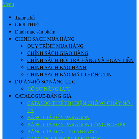
Menu
Trang chủ
GIỚI THIỆU
Danh mục sản phẩm
CHÍNH SÁCH MUA HÀNG
QUY TRÌNH MUA HÀNG
CHÍNH SÁCH GIAO HÀNG
CHÍNH SÁCH ĐỔI TRẢ HÀNG VÀ HOÀN TIỀN
CHÍNH SÁCH BẢO HÀNH
CHÍNH SÁCH BẢO MẬT THÔNG TIN
DỰ ÁN-HỒ SƠ NĂNG LỰC
HỒ SƠ NĂNG LỰC
CATALOGUE-BẢNG GIÁ
CATALOG THIẾT BỊ ĐIỆN CHỐNG CHÁY NỔ -
EX
BẢNG GIÁ ĐÈN PARAGON
BẢNG GIÁ ĐÈN PARAGON CÔNG NGHIỆP
BẢNG GIÁ ĐÈN LED ANFACO
CATALOGUE BAIRUI LIGHTING