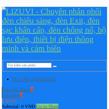
TƯ VẤN SẢN PHẨM
Lưu đơn hàng
0
Giỏ hàng
0
0 Items
Subtotal:
0
VNĐ
Go to Shop