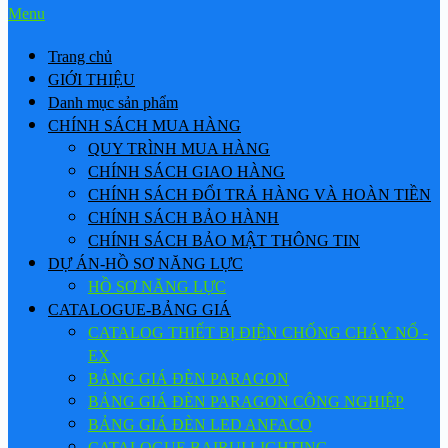
Menu
Trang chủ
GIỚI THIỆU
Danh mục sản phẩm
CHÍNH SÁCH MUA HÀNG
QUY TRÌNH MUA HÀNG
CHÍNH SÁCH GIAO HÀNG
CHÍNH SÁCH ĐỔI TRẢ HÀNG VÀ HOÀN TIỀN
CHÍNH SÁCH BẢO HÀNH
CHÍNH SÁCH BẢO MẬT THÔNG TIN
DỰ ÁN-HỒ SƠ NĂNG LỰC
HỒ SƠ NĂNG LỰC
CATALOGUE-BẢNG GIÁ
CATALOG THIẾT BỊ ĐIỆN CHỐNG CHÁY NỔ -
EX
BẢNG GIÁ ĐÈN PARAGON
BẢNG GIÁ ĐÈN PARAGON CÔNG NGHIỆP
BẢNG GIÁ ĐÈN LED ANFACO
CATALOGUE BAIRUI LIGHTING