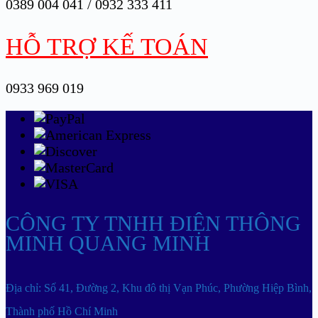
0389 004 041 / 0932 333 411
HỖ TRỢ KẾ TOÁN
0933 969 019
CÔNG TY TNHH ĐIỆN THÔNG
MINH QUANG MINH
Địa chỉ: Số 41, Đường 2, Khu đô thị Vạn Phúc, Phường Hiệp Bình,
Thành phố Hồ Chí Minh