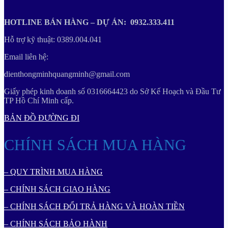
HOTLINE BÁN HÀNG – DỰ ÁN: 0932.333.411
Hỗ trợ kỹ thuật: 0389.004.041
Email liên hệ:
dienthongminhquangminh@gmail.com
Giấy phép kinh doanh số 0316664423 do Sở Kế Hoạch và Đầu Tư
TP Hồ Chí Minh cấp.
BẢN ĐỒ ĐƯỜNG ĐI
CHÍNH SÁCH MUA HÀNG
– QUY TRÌNH MUA HÀNG
– CHÍNH SÁCH GIAO HÀNG
– CHÍNH SÁCH ĐỔI TRẢ HÀNG VÀ HOÀN TIỀN
– CHÍNH SÁCH BẢO HÀNH