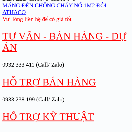
MÁNG ĐÈN CHỐNG CHÁY NỔ 1M2 ĐÔI
ATHACO
Vui lòng liên hệ để có giá tốt
TƯ VẤN - BÁN HÀNG - DỰ
ÁN
0932 333 411 (Call/ Zalo)
HỖ TRỢ BÁN HÀNG
0933 238 199 (Call/ Zalo)
HỖ TRỢ KỸ THUẬT