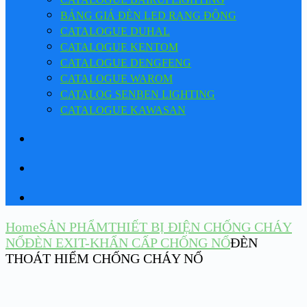
BẢNG GIÁ ĐÈN LED RẠNG ĐÔNG
CATALOGUE DUHAL
CATALOGUE KENTOM
CATALOGUE DENGFENG
CATALOGUE WAROM
CATALOG SENBEN LIGHTING
CATALOGUE KAWASAN
Home
SẢN PHẨM
THIẾT BỊ ĐIỆN CHỐNG CHÁY
NỔ
ĐÈN EXIT-KHẨN CẤP CHỐNG NỔ
ĐÈN
THOÁT HIỂM CHỐNG CHÁY NỔ