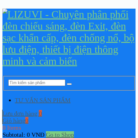
TƯ VẤN SẢN PHẨM
Lưu đơn hàng
0
Giỏ hàng
0
0 Items
Subtotal:
0
VNĐ
Go to Shop