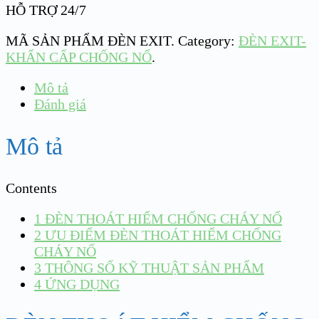
HỖ TRỢ 24/7
MÃ SẢN PHẨM
ĐÈN EXIT
.
Category:
ĐÈN EXIT-
KHẨN CẤP CHỐNG NỔ
.
Mô tả
Đánh giá
Mô tả
Contents
1
ĐÈN THOÁT HIỂM CHỐNG CHÁY NỔ
2
ƯU ĐIỂM ĐÈN THOÁT HIỂM CHỐNG
CHÁY NỔ
3
THÔNG SỐ KỸ THUẬT SẢN PHẨM
4
ỨNG DỤNG