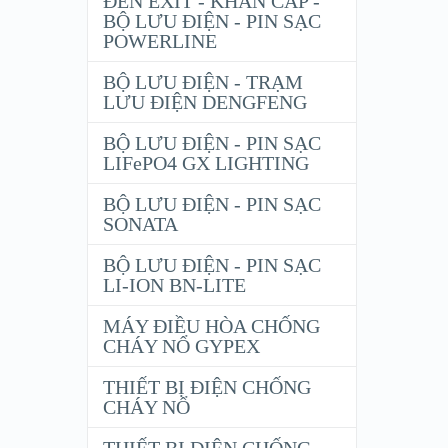
ĐÈN EXIT - KHẨN CẤP -
BỘ LƯU ĐIỆN - PIN SẠC
POWERLINE
BỘ LƯU ĐIỆN - TRẠM
LƯU ĐIỆN DENGFENG
BỘ LƯU ĐIỆN - PIN SẠC
LIFePO4 GX LIGHTING
BỘ LƯU ĐIỆN - PIN SẠC
SONATA
BỘ LƯU ĐIỆN - PIN SẠC
LI-ION BN-LITE
MÁY ĐIỀU HÒA CHỐNG
CHÁY NỔ GYPEX
THIẾT BỊ ĐIỆN CHỐNG
CHÁY NỔ