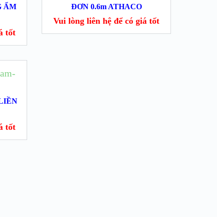
G ẨM
ĐƠN 0.6m ATHACO
Vui lòng liên hệ để có giá tốt
́ tốt
LIỀN
́ tốt