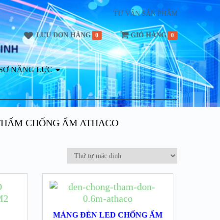
TƯ VẤN SẢN PHẨM
LƯU ĐƠN HÀNG
GIỎ HÀNG
0
0
SƠ NĂNG LỰC
THẤM CHỐNG ẨM ATHACO
MÁNG ĐÈN LED CHỐNG ẨM