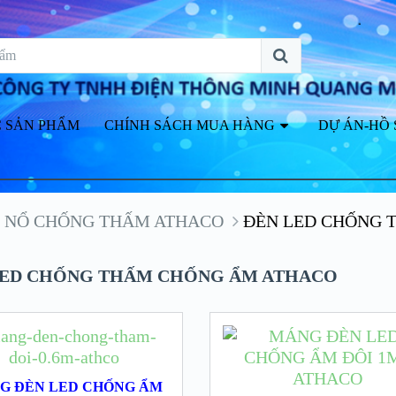
 SẢN PHẨM
CHÍNH SÁCH MUA HÀNG
DỰ ÁN-HỒ 
 NỔ CHỐNG THẤM ATHACO
ĐÈN LED CHỐNG 
LED CHỐNG THẤM CHỐNG ẨM ATHACO
G ĐÈN LED CHỐNG ẨM