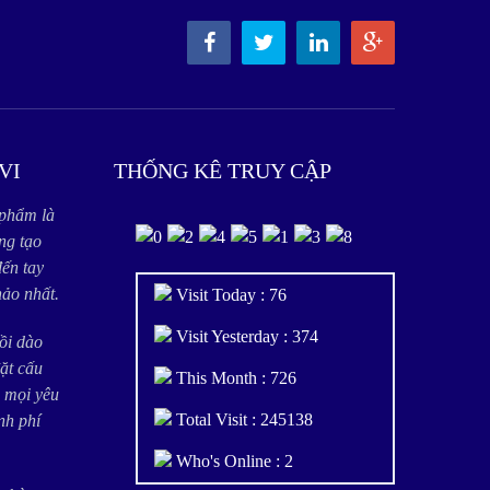
VI
THỐNG KÊ TRUY CẬP
 phẩm là
ng tạo
đến tay
ảo nhất.
Visit Today : 76
Visit Yesterday : 374
dồi dào
đặt cấu
This Month : 726
 mọi yêu
Total Visit : 245138
nh phí
Who's Online : 2