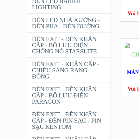
ĐÈN LED BAIRUI
LIGHTING
Vui lo
ĐÈN LED NHÀ XƯỞNG -
ĐÈN PHA - ĐÈN ĐƯỜNG
ĐÈN EXIT - ĐÈN KHẨN
CẤP - BỘ LƯU ĐIỆN -
CHỐNG NỔ STARSLITE
ĐÈN EXIT - KHẨN CẤP -
CHIẾU SÁNG RẠNG
MÁN
ĐÔNG
ĐÈN EXIT - ĐÈN KHẨN
Vui lo
CẤP - BỘ LƯU ĐIỆN
PARAGON
ĐÈN EXIT - ĐÈN KHẨN
CẤP - ĐÈN PIN SẠC - PIN
SẠC KENTOM