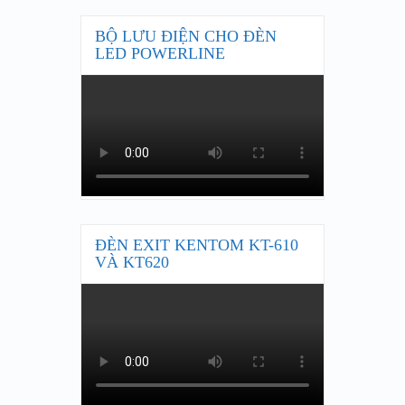
BỘ LƯU ĐIỆN CHO ĐÈN
LED POWERLINE
ĐÈN EXIT KENTOM KT-610
VÀ KT620