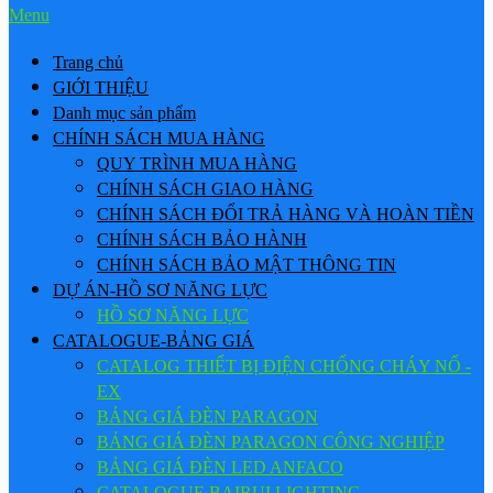
Menu
Trang chủ
GIỚI THIỆU
Danh mục sản phẩm
CHÍNH SÁCH MUA HÀNG
QUY TRÌNH MUA HÀNG
CHÍNH SÁCH GIAO HÀNG
CHÍNH SÁCH ĐỔI TRẢ HÀNG VÀ HOÀN TIỀN
CHÍNH SÁCH BẢO HÀNH
CHÍNH SÁCH BẢO MẬT THÔNG TIN
DỰ ÁN-HỒ SƠ NĂNG LỰC
HỒ SƠ NĂNG LỰC
CATALOGUE-BẢNG GIÁ
CATALOG THIẾT BỊ ĐIỆN CHỐNG CHÁY NỔ -
EX
BẢNG GIÁ ĐÈN PARAGON
BẢNG GIÁ ĐÈN PARAGON CÔNG NGHIỆP
BẢNG GIÁ ĐÈN LED ANFACO
CATALOGUE BAIRUI LIGHTING