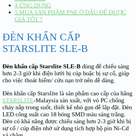
4
ỨNG DỤNG
5
MUA SẢN PHẨM PNE Ở ĐÂU ĐỂ ĐƯỢC
GIÁ TỐT ?
ĐÈN KHẨN CẤP
STARSLITE SLE-B
Đèn khẩn cấp Starslite SLE-B
dùng để chiếu sáng
hơn 2-3 giờ khi điện lưới bị cúp hoặc bị sự cố, giúp
cho việc thoát hiểm/ cứu nạn trở nên dễ dàng.
Đèn khẩn cấp Starslite là sản phẩm cao cấp của hãng
STARSLITE
-Malaysia sản xuất, với vỏ PC chống
cháy nắp trong suốt, thiết kế nhỏ gọn dễ lắp đặt. Đèn
LED công suất cao 18 bóng SMD màu sáng trắng.
Đèn có khả năng được chiếu sáng hơn 2-3 giờ khi bị
sự cố / cúp điện nhờ sử dụng tích hợp bộ pin Ni-Cd
xả chậm.