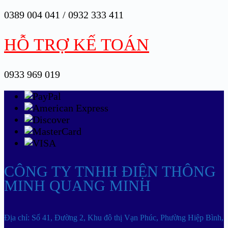
0389 004 041 / 0932 333 411
HỖ TRỢ KẾ TOÁN
0933 969 019
CÔNG TY TNHH ĐIỆN THÔNG
MINH QUANG MINH
Địa chỉ: Số 41, Đường 2, Khu đô thị Vạn Phúc, Phường Hiệp Bình,