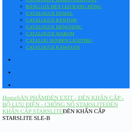
BẢNG GIÁ ĐÈN LED RẠNG ĐÔNG
CATALOGUE DUHAL
CATALOGUE KENTOM
CATALOGUE DENGFENG
CATALOGUE WAROM
CATALOG SENBEN LIGHTING
CATALOGUE KAWASAN
Home
SẢN PHẨM
ĐÈN EXIT - ĐÈN KHẨN CẤP -
BỘ LƯU ĐIỆN - CHỐNG NỔ STARSLITE
ĐÈN
KHẨN CẤP STARSLITE
ĐÈN KHẨN CẤP
STARSLITE SLE-B