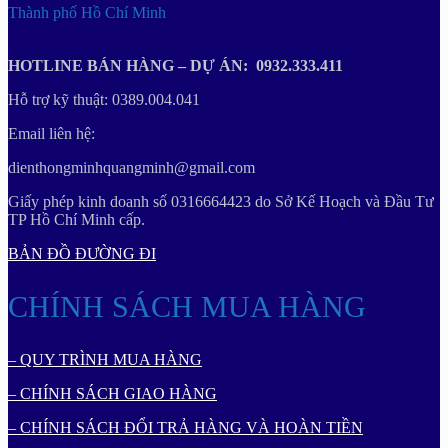
Thành phố Hồ Chí Minh
HOTLINE BÁN HÀNG – DỰ ÁN: 0932.333.411
Hỗ trợ kỹ thuật: 0389.004.041
Email liên hệ:
dienthongminhquangminh@gmail.com
Giấy phép kinh doanh số 0316664423 do Sở Kế Hoạch và Đầu Tư
TP Hồ Chí Minh cấp.
BẢN ĐỒ ĐƯỜNG ĐI
CHÍNH SÁCH MUA HÀNG
– QUY TRÌNH MUA HÀNG
– CHÍNH SÁCH GIAO HÀNG
– CHÍNH SÁCH ĐỔI TRẢ HÀNG VÀ HOÀN TIỀN