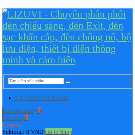
TƯ VẤN SẢN PHẨM
Lưu đơn hàng
0
Giỏ hàng
0
0 Items
Subtotal:
0
VNĐ
Go to Shop