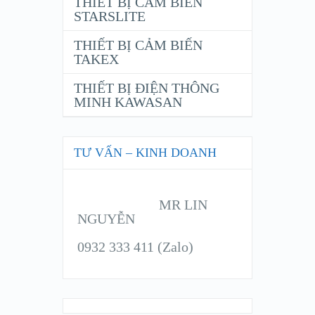
THIẾT BỊ CẢM BIẾN
STARSLITE
THIẾT BỊ CẢM BIẾN
TAKEX
THIẾT BỊ ĐIỆN THÔNG
MINH KAWASAN
TƯ VẤN – KINH DOANH
MR LIN
NGUYỄN
0932 333 411 (Zalo)