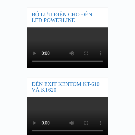
BỘ LƯU ĐIỆN CHO ĐÈN
LED POWERLINE
ĐÈN EXIT KENTOM KT-610
VÀ KT620