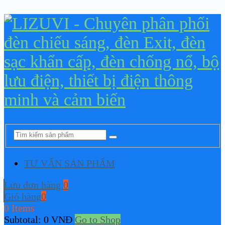
TƯ VẤN SẢN PHẨM
Lưu đơn hàng
0
Giỏ hàng
0
0 Items
Subtotal:
0
VNĐ
Go to Shop