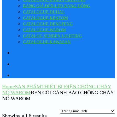
BẢNG GIÁ ĐÈN LED RẠNG ĐÔNG
CATALOGUE DUHAL
CATALOGUE KENTOM
CATALOGUE DENGFENG
CATALOGUE WAROM
CATALOG SENBEN LIGHTING
CATALOGUE KAWASAN
Home
SẢN PHẨM
THIẾT BỊ ĐIỆN CHỐNG CHÁY
NỔ WAROM
ĐÈN CÒI CẢNH BÁO CHỐNG CHÁY
NỔ WAROM
Showing all 6 results