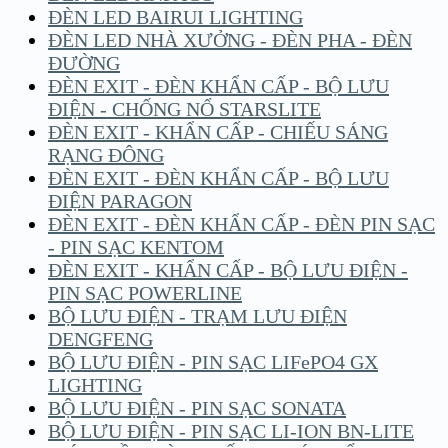
ĐÈN LED BAIRUI LIGHTING
ĐÈN LED NHÀ XƯỞNG - ĐÈN PHA - ĐÈN
ĐƯỜNG
ĐÈN EXIT - ĐÈN KHẨN CẤP - BỘ LƯU
ĐIỆN - CHỐNG NỔ STARSLITE
ĐÈN EXIT - KHẨN CẤP - CHIẾU SÁNG
RẠNG ĐÔNG
ĐÈN EXIT - ĐÈN KHẨN CẤP - BỘ LƯU
ĐIỆN PARAGON
ĐÈN EXIT - ĐÈN KHẨN CẤP - ĐÈN PIN SẠC
- PIN SẠC KENTOM
ĐÈN EXIT - KHẨN CẤP - BỘ LƯU ĐIỆN -
PIN SẠC POWERLINE
BỘ LƯU ĐIỆN - TRẠM LƯU ĐIỆN
DENGFENG
BỘ LƯU ĐIỆN - PIN SẠC LIFePO4 GX
LIGHTING
BỘ LƯU ĐIỆN - PIN SẠC SONATA
BỘ LƯU ĐIỆN - PIN SẠC LI-ION BN-LITE