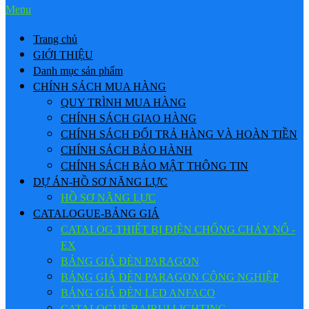
Menu
Trang chủ
GIỚI THIỆU
Danh mục sản phẩm
CHÍNH SÁCH MUA HÀNG
QUY TRÌNH MUA HÀNG
CHÍNH SÁCH GIAO HÀNG
CHÍNH SÁCH ĐỔI TRẢ HÀNG VÀ HOÀN TIỀN
CHÍNH SÁCH BẢO HÀNH
CHÍNH SÁCH BẢO MẬT THÔNG TIN
DỰ ÁN-HỒ SƠ NĂNG LỰC
HỒ SƠ NĂNG LỰC
CATALOGUE-BẢNG GIÁ
CATALOG THIẾT BỊ ĐIỆN CHỐNG CHÁY NỔ -
EX
BẢNG GIÁ ĐÈN PARAGON
BẢNG GIÁ ĐÈN PARAGON CÔNG NGHIỆP
BẢNG GIÁ ĐÈN LED ANFACO
CATALOGUE BAIRUI LIGHTING