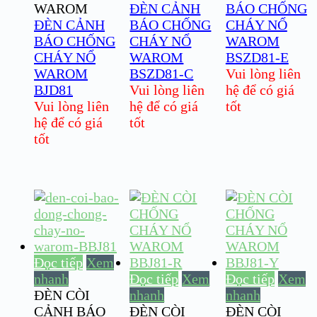
WAROM
ĐÈN CẢNH
BÁO CHỐNG
ĐÈN CẢNH
BÁO CHỐNG
CHÁY NỔ
BÁO CHỐNG
CHÁY NỔ
WAROM
CHÁY NỔ
WAROM
BSZD81-E
WAROM
BSZD81-C
Vui lòng liên
BJD81
Vui lòng liên
hệ để có giá
Vui lòng liên
hệ để có giá
tốt
hệ để có giá
tốt
tốt
Đọc tiếp
Xem
nhanh
Đọc tiếp
Xem
Đọc tiếp
Xem
ĐÈN CÒI
nhanh
nhanh
CẢNH BÁO
ĐÈN CÒI
ĐÈN CÒI