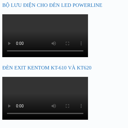
BỘ LƯU ĐIỆN CHO ĐÈN LED POWERLINE
ĐÈN EXIT KENTOM KT-610 VÀ KT620