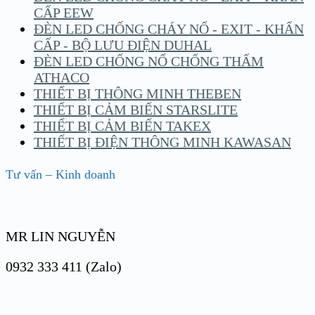
CẤP EEW
ĐÈN LED CHỐNG CHÁY NỔ - EXIT - KHẨN
CẤP - BỘ LƯU ĐIỆN DUHAL
ĐÈN LED CHỐNG NỔ CHỐNG THẤM
ATHACO
THIẾT BỊ THÔNG MINH THEBEN
THIẾT BỊ CẢM BIẾN STARSLITE
THIẾT BỊ CẢM BIẾN TAKEX
THIẾT BỊ ĐIỆN THÔNG MINH KAWASAN
Tư vấn – Kinh doanh
MR LIN NGUYỄN
0932 333 411 (Zalo)