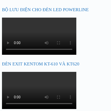
BỘ LƯU ĐIỆN CHO ĐÈN LED POWERLINE
ĐÈN EXIT KENTOM KT-610 VÀ KT620