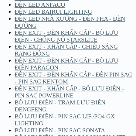
ĐÈN LED ANFACO
ĐÈN LED BAIRUI LIGHTING
ĐÈN LED NHÀ XƯỞNG - ĐÈN PHA - ĐÈN
ĐƯỜNG
ĐÈN EXIT - ĐÈN KHẨN CẤP - BỘ LƯU
ĐIỆN - CHỐNG NỔ STARSLITE
ĐÈN EXIT - KHẨN CẤP - CHIẾU SÁNG
RẠNG ĐÔNG
ĐÈN EXIT - ĐÈN KHẨN CẤP - BỘ LƯU
ĐIỆN PARAGON
ĐÈN EXIT - ĐÈN KHẨN CẤP - ĐÈN PIN SẠC
- PIN SẠC KENTOM
ĐÈN EXIT - KHẨN CẤP - BỘ LƯU ĐIỆN -
PIN SẠC POWERLINE
BỘ LƯU ĐIỆN - TRẠM LƯU ĐIỆN
DENGFENG
BỘ LƯU ĐIỆN - PIN SẠC LIFePO4 GX
LIGHTING
BỘ LƯU ĐIỆN - PIN SẠC SONATA