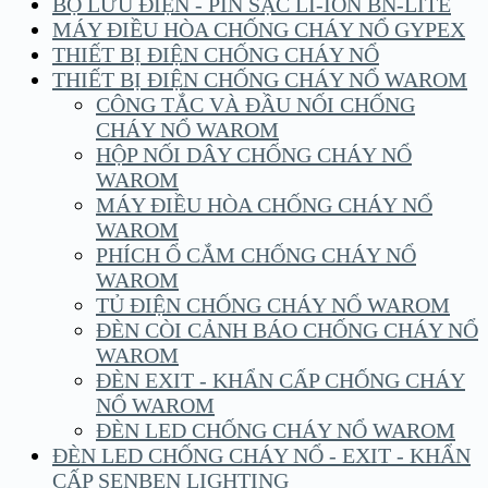
BỘ LƯU ĐIỆN - PIN SẠC LI-ION BN-LITE
MÁY ĐIỀU HÒA CHỐNG CHÁY NỔ GYPEX
THIẾT BỊ ĐIỆN CHỐNG CHÁY NỔ
THIẾT BỊ ĐIỆN CHỐNG CHÁY NỔ WAROM
CÔNG TẮC VÀ ĐẦU NỐI CHỐNG
CHÁY NỔ WAROM
HỘP NỐI DÂY CHỐNG CHÁY NỔ
WAROM
MÁY ĐIỀU HÒA CHỐNG CHÁY NỔ
WAROM
PHÍCH Ổ CẮM CHỐNG CHÁY NỔ
WAROM
TỦ ĐIỆN CHỐNG CHÁY NỔ WAROM
ĐÈN CÒI CẢNH BÁO CHỐNG CHÁY NỔ
WAROM
ĐÈN EXIT - KHẨN CẤP CHỐNG CHÁY
NỔ WAROM
ĐÈN LED CHỐNG CHÁY NỔ WAROM
ĐÈN LED CHỐNG CHÁY NỔ - EXIT - KHẨN
CẤP SENBEN LIGHTING