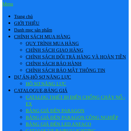
Menu
Trang chủ
GIỚI THIỆU
Danh mục sản phẩm
CHÍNH SÁCH MUA HÀNG
QUY TRÌNH MUA HÀNG
CHÍNH SÁCH GIAO HÀNG
CHÍNH SÁCH ĐỔI TRẢ HÀNG VÀ HOÀN TIỀN
CHÍNH SÁCH BẢO HÀNH
CHÍNH SÁCH BẢO MẬT THÔNG TIN
DỰ ÁN-HỒ SƠ NĂNG LỰC
HỒ SƠ NĂNG LỰC
CATALOGUE-BẢNG GIÁ
CATALOG THIẾT BỊ ĐIỆN CHỐNG CHÁY NỔ -
EX
BẢNG GIÁ ĐÈN PARAGON
BẢNG GIÁ ĐÈN PARAGON CÔNG NGHIỆP
BẢNG GIÁ ĐÈN LED ANFACO
CATALOGUE BAIRUI LIGHTING