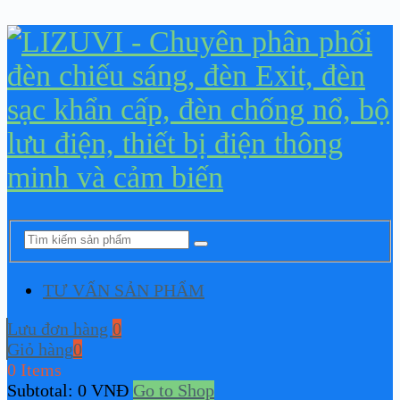
TƯ VẤN SẢN PHẨM
Lưu đơn hàng
0
Giỏ hàng
0
0 Items
Subtotal:
0
VNĐ
Go to Shop