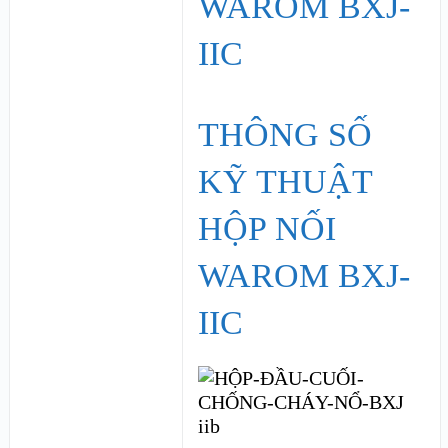
THÔNG SỐ
KỸ THUẬT
HỘP NỐI
WAROM BXJ-
IIC