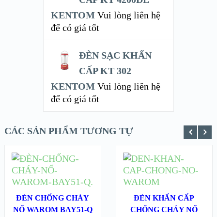
KENTOM
Vui lòng liên hệ
để có giá tốt
ĐÈN SẠC KHẨN
CẤP KT 302
KENTOM
Vui lòng liên hệ
để có giá tốt
CÁC SẢN PHẨM TƯƠNG TỰ
ĐỌC TIẾP
ĐỌC TIẾP
XEM NHANH
XEM NHANH
ĐÈN CHỐNG CHÁY
ĐÈN KHẨN CẤP
NỔ WAROM BAY51-Q
XEM CHI TIẾT
XEM CHI TIẾT
CHỐNG CHÁY NỔ