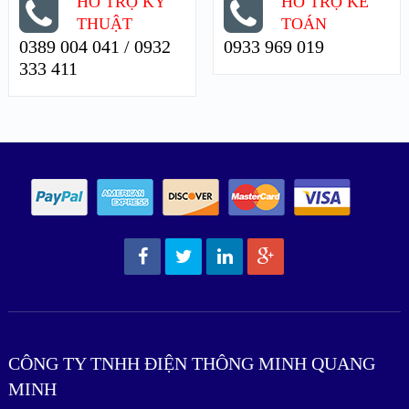
HỖ TRỢ KỸ
HỖ TRỢ KẾ
THUẬT
TOÁN
0389 004 041 / 0932
0933 969 019
333 411
CÔNG TY TNHH ĐIỆN THÔNG MINH QUANG
MINH