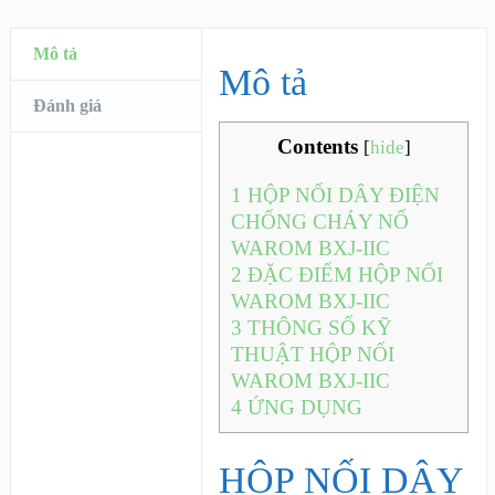
Mô tả
Mô tả
Đánh giá
Contents
[
hide
]
1
HỘP NỐI DÂY ĐIỆN
CHỐNG CHÁY NỔ
WAROM BXJ-IIC
2
ĐẶC ĐIỂM HỘP NỐI
WAROM BXJ-IIC
3
THÔNG SỐ KỸ
THUẬT HỘP NỐI
WAROM BXJ-IIC
4
ỨNG DỤNG
HỘP NỐI DÂY