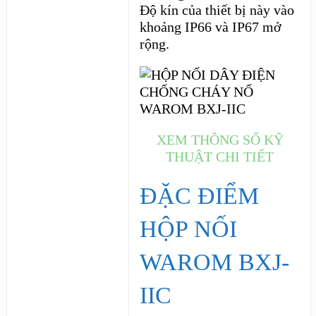
Độ kín của thiết bị này vào
khoảng IP66 và IP67 mở
rộng.
XEM THÔNG SỐ KỸ
THUẬT CHI TIẾT
ĐẶC ĐIỂM
HỘP NỐI
WAROM BXJ-
IIC