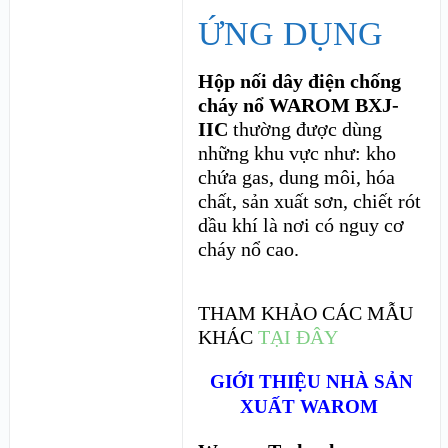
ỨNG DỤNG
Hộp nối dây điện chống
cháy nổ WAROM BXJ-
IIC
thường được dùng
những khu vực như: kho
chứa gas, dung môi, hóa
chất, sản xuất sơn, chiết rót
dầu khí là nơi có nguy cơ
cháy nổ cao.
THAM KHẢO CÁC MẪU
KHÁC
TẠI ĐÂY
GIỚI THIỆU NHÀ SẢN
XUẤT WAROM