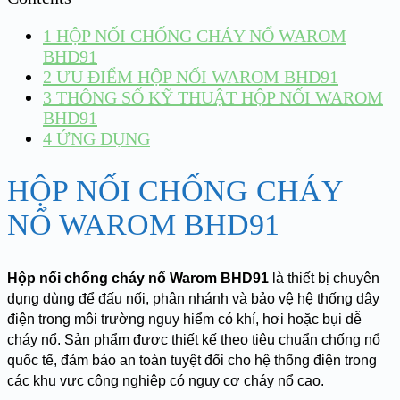
1
HỘP NỐI CHỐNG CHÁY NỔ WAROM
BHD91
2
ƯU ĐIỂM HỘP NỐI WAROM BHD91
3
THÔNG SỐ KỸ THUẬT HỘP NỐI WAROM
BHD91
4
ỨNG DỤNG
HỘP NỐI CHỐNG CHÁY
NỔ WAROM BHD91
Hộp nối chống cháy nổ Warom BHD91
là thiết bị chuyên
dụng dùng để đấu nối, phân nhánh và bảo vệ hệ thống dây
điện trong môi trường nguy hiểm có khí, hơi hoặc bụi dễ
cháy nổ. Sản phẩm được thiết kế theo tiêu chuẩn chống nổ
quốc tế, đảm bảo an toàn tuyệt đối cho hệ thống điện trong
các khu vực công nghiệp có nguy cơ cháy nổ cao.