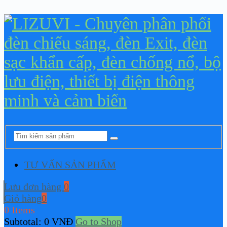
TƯ VẤN SẢN PHẨM
Lưu đơn hàng
0
Giỏ hàng
0
0 Items
Subtotal:
0
VNĐ
Go to Shop