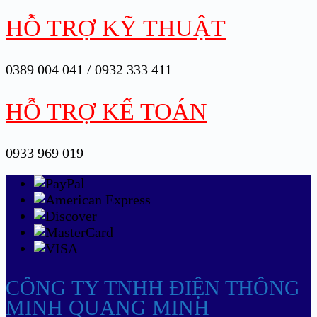
HỖ TRỢ KỸ THUẬT
0389 004 041 / 0932 333 411
HỖ TRỢ KẾ TOÁN
0933 969 019
CÔNG TY TNHH ĐIỆN THÔNG
MINH QUANG MINH