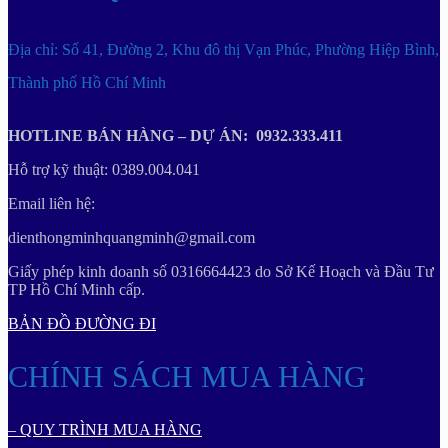
Địa chỉ: Số 41, Đường 2, Khu đô thị Vạn Phúc, Phường Hiệp Bình,
Thành phố Hồ Chí Minh
HOTLINE BÁN HÀNG – DỰ ÁN: 0932.333.411
Hỗ trợ kỹ thuật: 0389.004.041
Email liên hệ:
dienthongminhquangminh@gmail.com
Giấy phép kinh doanh số 0316664423 do Sở Kế Hoạch và Đầu Tư
TP Hồ Chí Minh cấp.
BẢN ĐỒ ĐƯỜNG ĐI
CHÍNH SÁCH MUA HÀNG
– QUY TRÌNH MUA HÀNG