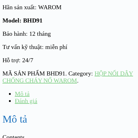
Hãn sản xuất: WAROM
Model: BHD91
Bảo hành: 12 tháng
Tư vấn kỹ thuật: miễn phí
Hỗ trợ: 24/7
MÃ SẢN PHẨM
BHD91
.
Category:
HỘP NỐI DÂY
CHỐNG CHÁY NỔ WAROM
.
Mô tả
Đánh giá
Mô tả
Contents