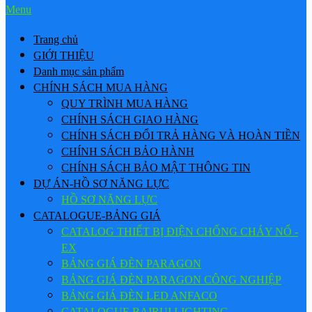
Menu
Trang chủ
GIỚI THIỆU
Danh mục sản phẩm
CHÍNH SÁCH MUA HÀNG
QUY TRÌNH MUA HÀNG
CHÍNH SÁCH GIAO HÀNG
CHÍNH SÁCH ĐỔI TRẢ HÀNG VÀ HOÀN TIỀN
CHÍNH SÁCH BẢO HÀNH
CHÍNH SÁCH BẢO MẬT THÔNG TIN
DỰ ÁN-HỒ SƠ NĂNG LỰC
HỒ SƠ NĂNG LỰC
CATALOGUE-BẢNG GIÁ
CATALOG THIẾT BỊ ĐIỆN CHỐNG CHÁY NỔ -
EX
BẢNG GIÁ ĐÈN PARAGON
BẢNG GIÁ ĐÈN PARAGON CÔNG NGHIỆP
BẢNG GIÁ ĐÈN LED ANFACO
CATALOGUE BAIRUI LIGHTING