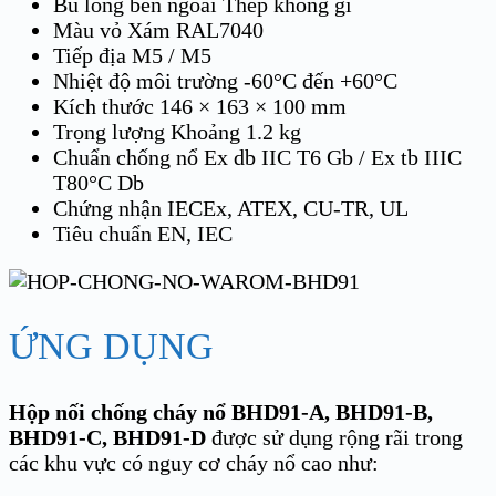
Bu lông bên ngoài Thép không gỉ
Màu vỏ Xám RAL7040
Tiếp địa M5 / M5
Nhiệt độ môi trường -60°C đến +60°C
Kích thước 146 × 163 × 100 mm
Trọng lượng Khoảng 1.2 kg
Chuẩn chống nổ Ex db IIC T6 Gb / Ex tb IIIC
T80°C Db
Chứng nhận IECEx, ATEX, CU-TR, UL
Tiêu chuẩn EN, IEC
ỨNG DỤNG
Hộp nối chống cháy nổ BHD91-A, BHD91-B,
BHD91-C, BHD91-D
được sử dụng rộng rãi trong
các khu vực có nguy cơ cháy nổ cao như: