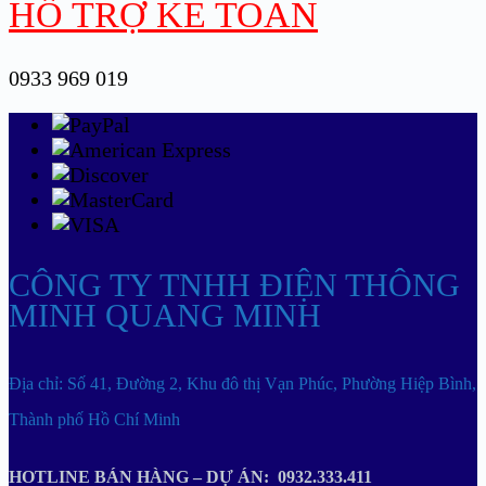
HỖ TRỢ KẾ TOÁN
0933 969 019
CÔNG TY TNHH ĐIỆN THÔNG
MINH QUANG MINH
Địa chỉ: Số 41, Đường 2, Khu đô thị Vạn Phúc, Phường Hiệp Bình,
Thành phố Hồ Chí Minh
HOTLINE BÁN HÀNG – DỰ ÁN: 0932.333.411