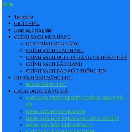
Menu
Trang chủ
GIỚI THIỆU
Danh mục sản phẩm
CHÍNH SÁCH MUA HÀNG
QUY TRÌNH MUA HÀNG
CHÍNH SÁCH GIAO HÀNG
CHÍNH SÁCH ĐỔI TRẢ HÀNG VÀ HOÀN TIỀN
CHÍNH SÁCH BẢO HÀNH
CHÍNH SÁCH BẢO MẬT THÔNG TIN
DỰ ÁN-HỒ SƠ NĂNG LỰC
HỒ SƠ NĂNG LỰC
CATALOGUE-BẢNG GIÁ
CATALOG THIẾT BỊ ĐIỆN CHỐNG CHÁY NỔ -
EX
BẢNG GIÁ ĐÈN PARAGON
BẢNG GIÁ ĐÈN PARAGON CÔNG NGHIỆP
BẢNG GIÁ ĐÈN LED ANFACO
CATALOGUE BAIRUI LIGHTING