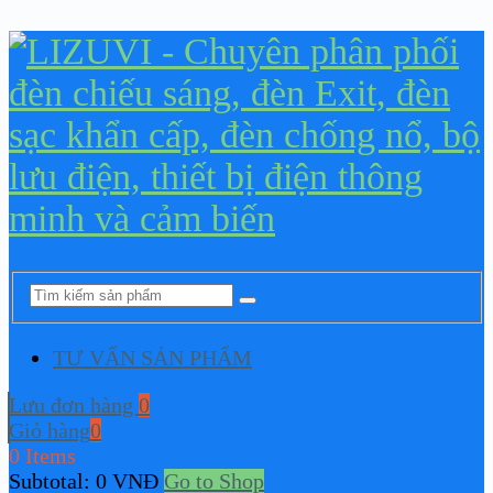
TƯ VẤN SẢN PHẨM
Lưu đơn hàng
0
Giỏ hàng
0
0 Items
Subtotal:
0
VNĐ
Go to Shop