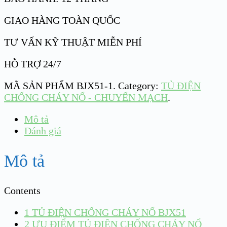
GIAO HÀNG TOÀN QUỐC
TƯ VẤN KỸ THUẬT MIỄN PHÍ
HỖ TRỢ 24/7
MÃ SẢN PHẨM
BJX51-1
.
Category:
TỦ ĐIỆN
CHỐNG CHÁY NỔ - CHUYỂN MẠCH
.
Mô tả
Đánh giá
Mô tả
Contents
1
TỦ ĐIỆN CHỐNG CHÁY NỔ BJX51
2
ƯU ĐIỂM TỦ ĐIỆN CHỐNG CHÁY NỔ