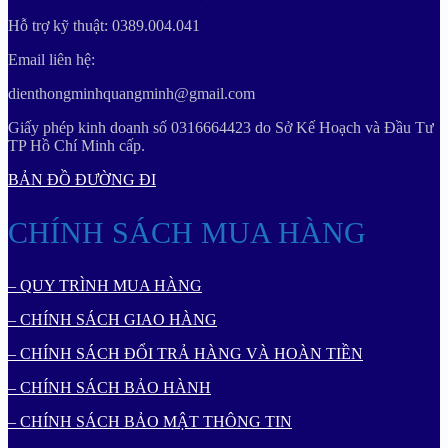
Hỗ trợ kỹ thuật: 0389.004.041
Email liên hệ:
dienthongminhquangminh@gmail.com
Giấy phép kinh doanh số 0316664423 do Sở Kế Hoạch và Đầu Tư
TP Hồ Chí Minh cấp.
BẢN ĐỒ ĐƯỜNG ĐI
CHÍNH SÁCH MUA HÀNG
– QUY TRÌNH MUA HÀNG
– CHÍNH SÁCH GIAO HÀNG
– CHÍNH SÁCH ĐỔI TRẢ HÀNG VÀ HOÀN TIỀN
– CHÍNH SÁCH BẢO HÀNH
– CHÍNH SÁCH BẢO MẬT THÔNG TIN