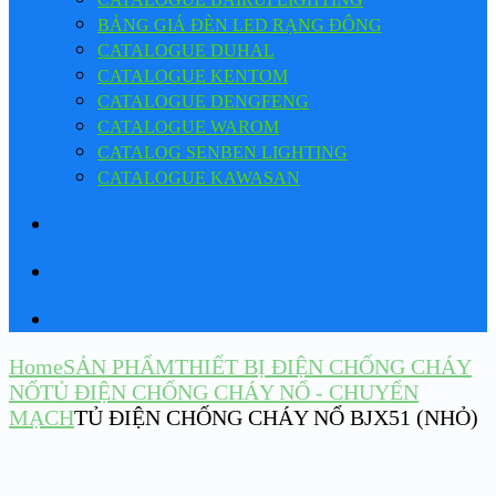
BẢNG GIÁ ĐÈN LED RẠNG ĐÔNG
CATALOGUE DUHAL
CATALOGUE KENTOM
CATALOGUE DENGFENG
CATALOGUE WAROM
CATALOG SENBEN LIGHTING
CATALOGUE KAWASAN
Home
SẢN PHẨM
THIẾT BỊ ĐIỆN CHỐNG CHÁY
NỔ
TỦ ĐIỆN CHỐNG CHÁY NỔ - CHUYỂN
MẠCH
TỦ ĐIỆN CHỐNG CHÁY NỔ BJX51 (NHỎ)