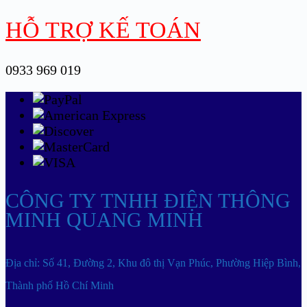
HỖ TRỢ KẾ TOÁN
0933 969 019
CÔNG TY TNHH ĐIỆN THÔNG
MINH QUANG MINH
Địa chỉ: Số 41, Đường 2, Khu đô thị Vạn Phúc, Phường Hiệp Bình,
Thành phố Hồ Chí Minh