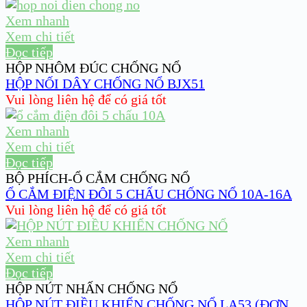
Xem nhanh
Xem chi tiết
Đọc tiếp
HỘP NHÔM ĐÚC CHỐNG NỔ
HỘP NỐI DÂY CHỐNG NỔ BJX51
Vui lòng liên hệ để có giá tốt
Xem nhanh
Xem chi tiết
Đọc tiếp
BỘ PHÍCH-Ổ CẮM CHỐNG NỔ
Ổ CẮM ĐIỆN ĐÔI 5 CHẤU CHỐNG NỔ 10A-16A
Vui lòng liên hệ để có giá tốt
Xem nhanh
Xem chi tiết
Đọc tiếp
HỘP NÚT NHẤN CHỐNG NỔ
HỘP NÚT ĐIỀU KHIỂN CHỐNG NỔ LA53 (ĐƠN,