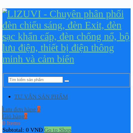
TƯ VẤN SẢN PHẨM
Lưu đơn hàng
0
Giỏ hàng
0
0 Items
Subtotal:
0
VNĐ
Go to Shop