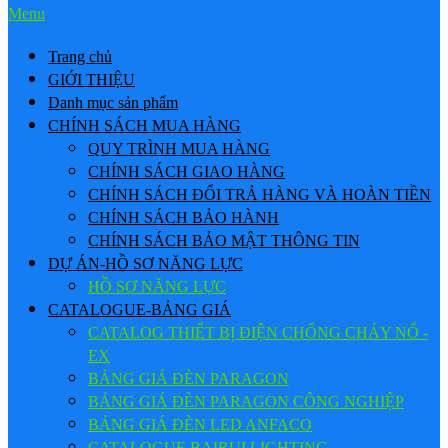
Menu
Trang chủ
GIỚI THIỆU
Danh mục sản phẩm
CHÍNH SÁCH MUA HÀNG
QUY TRÌNH MUA HÀNG
CHÍNH SÁCH GIAO HÀNG
CHÍNH SÁCH ĐỔI TRẢ HÀNG VÀ HOÀN TIỀN
CHÍNH SÁCH BẢO HÀNH
CHÍNH SÁCH BẢO MẬT THÔNG TIN
DỰ ÁN-HỒ SƠ NĂNG LỰC
HỒ SƠ NĂNG LỰC
CATALOGUE-BẢNG GIÁ
CATALOG THIẾT BỊ ĐIỆN CHỐNG CHÁY NỔ -
EX
BẢNG GIÁ ĐÈN PARAGON
BẢNG GIÁ ĐÈN PARAGON CÔNG NGHIỆP
BẢNG GIÁ ĐÈN LED ANFACO
CATALOGUE BAIRUI LIGHTING