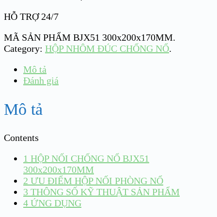
HỖ TRỢ 24/7
MÃ SẢN PHẨM
BJX51 300x200x170MM
.
Category:
HỘP NHÔM ĐÚC CHỐNG NỔ
.
Mô tả
Đánh giá
Mô tả
Contents
1
HỘP NỐI CHỐNG NỔ BJX51
300x200x170MM
2
ƯU ĐIỂM HỘP NỐI PHÒNG NỔ
3
THÔNG SỐ KỸ THUẬT SẢN PHẨM
4
ỨNG DỤNG