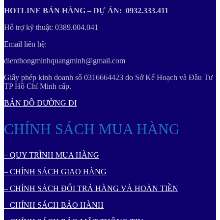
HOTLINE BÁN HÀNG – DỰ ÁN: 0932.333.411
Hỗ trợ kỹ thuật: 0389.004.041
Email liên hệ:
dienthongminhquangminh@gmail.com
Giấy phép kinh doanh số 0316664423 do Sở Kế Hoạch và Đầu Tư
TP Hồ Chí Minh cấp.
BẢN ĐỒ ĐƯỜNG ĐI
CHÍNH SÁCH MUA HÀNG
– QUY TRÌNH MUA HÀNG
– CHÍNH SÁCH GIAO HÀNG
– CHÍNH SÁCH ĐỔI TRẢ HÀNG VÀ HOÀN TIỀN
– CHÍNH SÁCH BẢO HÀNH