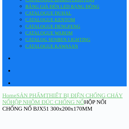
BẢNG GIÁ ĐÈN LED RẠNG ĐÔNG
CATALOGUE DUHAL
CATALOGUE KENTOM
CATALOGUE DENGFENG
CATALOGUE WAROM
CATALOG SENBEN LIGHTING
CATALOGUE KAWASAN
Home
SẢN PHẨM
THIẾT BỊ ĐIỆN CHỐNG CHÁY
NỔ
HỘP NHÔM ĐÚC CHỐNG NỔ
HỘP NỐI
CHỐNG NỔ BJX51 300x200x170MM