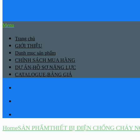
Menu
Trang chủ
GIỚI THIỆU
Danh mục sản phẩm
CHÍNH SÁCH MUA HÀNG
DỰ ÁN-HỒ SƠ NĂNG LỰC
CATALOGUE-BẢNG GIÁ
Home
SẢN PHẨM
THIẾT BỊ ĐIỆN CHỐNG CHÁY N