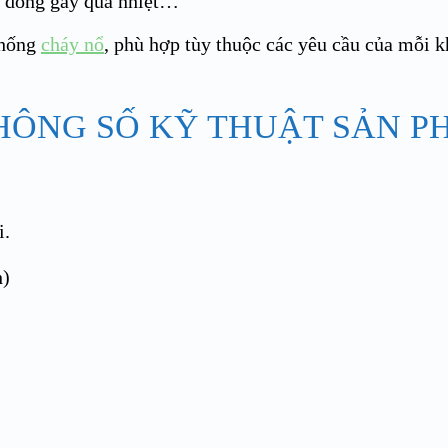
uá dòng gây quá nhiệt…
chống
cháy nổ
, phù hợp tùy thuộc các yêu cầu của mỗi 
HÔNG SỐ KỸ THUẬT SẢN P
i.
h)