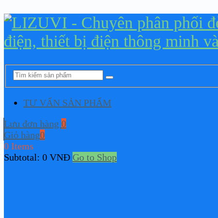
TƯ VẤN SẢN PHẨM
Lưu đơn hàng
0
Giỏ hàng
0
0 Items
Subtotal:
0
VNĐ
Go to Shop