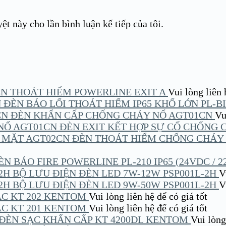
ệt này cho lần bình luận kế tiếp của tôi.
N THOÁT HIỂM POWERLINE EXIT A
Vui lòng liên hê
ĐÈN BÁO LỐI THOÁT HIỂM IP65 KHỔ LỚN PL-B
ĐÈN KHẨN CẤP CHỐNG CHÁY NỔ AGT01CN
Vui
ĐÈN EXIT KẾT HỢP SỰ CỐ CHỐNG 
ĐÈN THOÁT HIỂM CHỐNG CHÁY
ÈN BÁO FIRE POWERLINE PL-210 IP65 (24VDC / 2
BỘ LƯU ĐIỆN ĐÈN LED 7W-12W PSP001L-2H
Vu
BỘ LƯU ĐIỆN ĐÈN LED 9W-50W PSP001L-2H
Vu
ẠC KT 202 KENTOM
Vui lòng liên hệ để có giá tốt
ẠC KT 201 KENTOM
Vui lòng liên hệ để có giá tốt
ĐÈN SẠC KHẨN CẤP KT 4200DL KENTOM
Vui lòng 