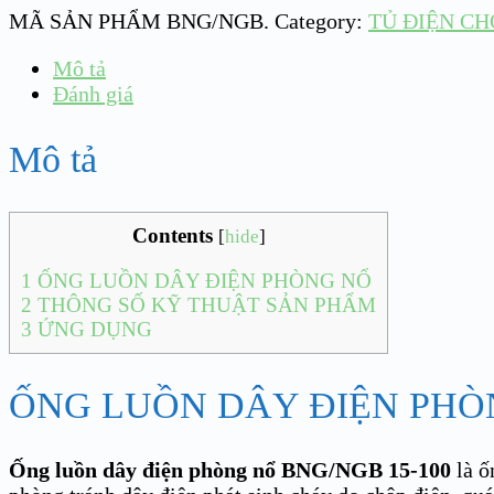
MÃ SẢN PHẨM
BNG/NGB
.
Category:
TỦ ĐIỆN C
Mô tả
Đánh giá
Mô tả
Contents
[
hide
]
1
ỐNG LUỒN DÂY ĐIỆN PHÒNG NỔ
2
THÔNG SỐ KỸ THUẬT SẢN PHẨM
3
ỨNG DỤNG
ỐNG LUỒN DÂY ĐIỆN PHÒ
Ống luồn dây điện phòng nổ BNG/NGB 15-100
là 