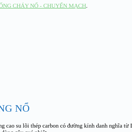
HỐNG CHÁY NỔ - CHUYỂN MẠCH
.
NG NỔ
ống cao su lõi thép carbon có đường kính danh nghĩa t