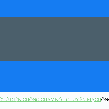
Ổ
TỦ ĐIỆN CHỐNG CHÁY NỔ - CHUYỂN MẠCH
ỐN