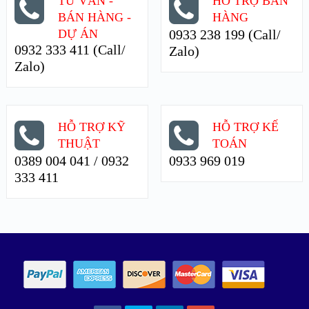
TƯ VẤN -
HỖ TRỢ BÁN
BÁN HÀNG -
HÀNG
DỰ ÁN
0933 238 199 (Call/
0932 333 411 (Call/
Zalo)
Zalo)
HỖ TRỢ KỸ
HỖ TRỢ KẾ
THUẬT
TOÁN
0389 004 041 / 0932
0933 969 019
333 411