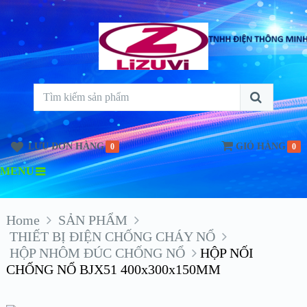
LƯU ĐƠN HÀNG
GIỎ HÀNG
0
0
MENU
Home
SẢN PHẨM
THIẾT BỊ ĐIỆN CHỐNG CHÁY NỔ
HỘP NHÔM ĐÚC CHỐNG NỔ
HỘP NỐI
CHỐNG NỔ BJX51 400x300x150MM