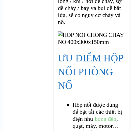
lỏng / khí / hơi dễ cháy, sợi
dễ cháy / bay và bụi dễ bắt
lửa, sẽ có nguy cơ cháy và
nổ.
ƯU ĐIỂM HỘP
NỐI PHÒNG
NỔ
Hộp nối được dùng
để bật tắt các thiết bị
điện như
bóng đèn
,
quạt, máy, motor…