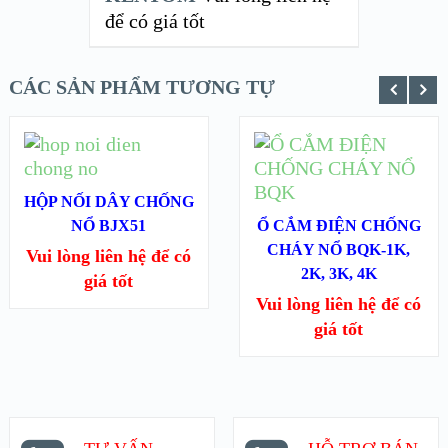
để có giá tốt
CÁC SẢN PHẨM TƯƠNG TỰ
ĐỌC TIẾP
ĐỌC TIẾP
XEM NHANH
XEM NHANH
HỘP NỐI DÂY CHỐNG
NỔ BJX51
Ổ CẮM ĐIỆN CHỐNG
XEM CHI TIẾT
CHÁY NỔ BQK-1K,
XEM CHI TIẾT
Vui lòng liên hệ để có
2K, 3K, 4K
giá tốt
Vui lòng liên hệ để có
giá tốt