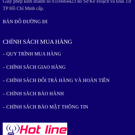
Giấy phép kinh doanh số 0316664423 do Sở Kế Hoạch và Đầu Tư
TP Hồ Chí Minh cấp.
BẢN ĐỒ ĐƯỜNG ĐI
CHÍNH SÁCH MUA HÀNG
– QUY TRÌNH MUA HÀNG
– CHÍNH SÁCH GIAO HÀNG
– CHÍNH SÁCH ĐỔI TRẢ HÀNG VÀ HOÀN TIỀN
– CHÍNH SÁCH BẢO HÀNH
– CHÍNH SÁCH BẢO MẬT THÔNG TIN