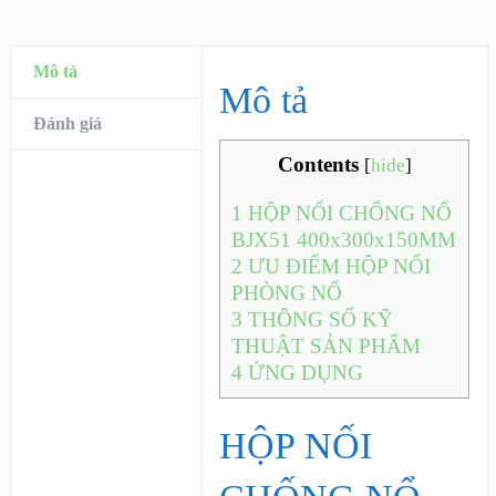
Mô tả
Mô tả
Đánh giá
Contents
[
hide
]
1
HỘP NỐI CHỐNG NỔ
BJX51 400x300x150MM
2
ƯU ĐIỂM HỘP NỐI
PHÒNG NỔ
3
THÔNG SỐ KỸ
THUẬT SẢN PHẨM
4
ỨNG DỤNG
HỘP NỐI