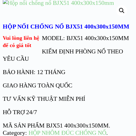
HỘP NỐI CHỐNG NỔ BJX51 400x300x150MM
MODEL: BJX51 400x300x150MM
Vui lòng liên hệ
để có giá tốt
KIỂM ĐỊNH PHÒNG NỔ THEO
YÊU CẦU
BẢO HÀNH: 12 THÁNG
GIAO HÀNG TOÀN QUỐC
TƯ VẤN KỸ THUẬT MIỄN PHÍ
HỖ TRỢ 24/7
MÃ SẢN PHẨM
BJX51 400x300x150MM
.
Category:
HỘP NHÔM ĐÚC CHỐNG NỔ
.