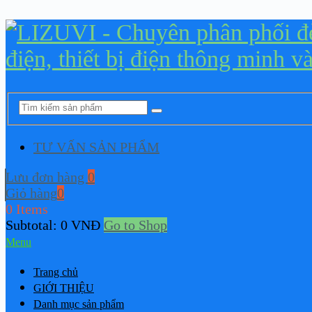
TƯ VẤN SẢN PHẨM
Lưu đơn hàng
0
Giỏ hàng
0
0 Items
Subtotal:
0
VNĐ
Go to Shop
Menu
Trang chủ
GIỚI THIỆU
Danh mục sản phẩm