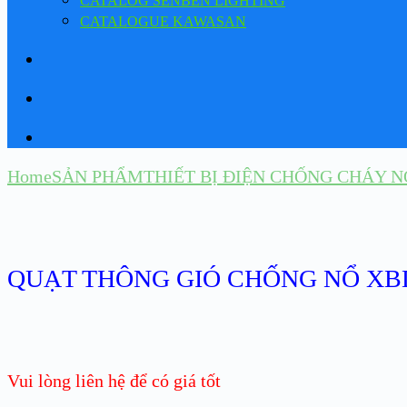
CATALOG SENBEN LIGHTING
CATALOGUE KAWASAN
Home
SẢN PHẨM
THIẾT BỊ ĐIỆN CHỐNG CHÁY N
QUẠT THÔNG GIÓ CHỐNG NỔ XB
Vui lòng liên hệ để có giá tốt