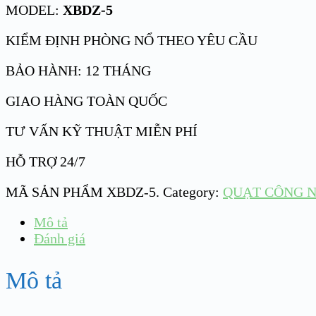
MODEL:
XBDZ-5
KIỂM ĐỊNH PHÒNG NỔ THEO YÊU CẦU
BẢO HÀNH: 12 THÁNG
GIAO HÀNG TOÀN QUỐC
TƯ VẤN KỸ THUẬT MIỄN PHÍ
HỖ TRỢ 24/7
MÃ SẢN PHẨM
XBDZ-5
.
Category:
QUẠT CÔNG N
Mô tả
Đánh giá
Mô tả