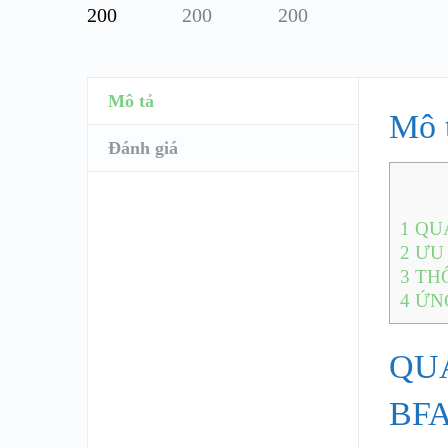
Mô tả
Mô 
Đánh giá
1
QUẠ
2
ƯU 
3
THÔ
4
ỨN
QU
BFA