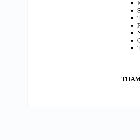
K
THAM