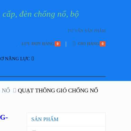
TƯ VẤN SẢN PHẨM
LƯU ĐƠN HÀNG
GIỎ HÀNG
0
0
SƠ NĂNG LỰC
 NỔ
QUẠT THÔNG GIÓ CHỐNG NỔ
G-
SẢN PHẨM