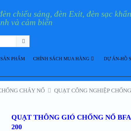
 SẢN PHẨM
CHÍNH SÁCH MUA HÀNG
DỰ ÁN-HỒ 
 CHỐNG CHÁY NỔ
QUẠT CÔNG NGHIỆP CHỐNG
QUẠT THÔNG GIÓ CHỐNG NỔ BFA
200