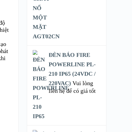
 độ
hiệt
tạo
phát
ĐÈN BÁO FIRE
khi
POWERLINE PL-
210 IP65 (24VDC /
220VAC)
Vui lòng
liên hệ để có giá tốt