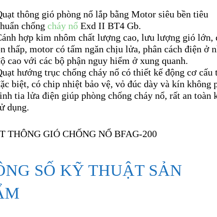
uạt thông gió phòng nổ lắp bằng Motor siêu bền tiêu
chuẩn chống
cháy nổ
Exd II BT4 Gb.
ánh hợp kim nhôm chất lượng cao, lưu lượng gió lớn,
n thấp, motor có tấm ngăn chịu lửa, phân cách điện ở n
độ cao với các bộ phận nguy hiểm ở xung quanh.
uạt hướng trục chống cháy nổ có thiết kế động cơ cấu 
ặc biệt, có chip nhiệt bảo vệ, vỏ đúc dày và kín không 
inh tia lửa điện giúp phòng chống cháy nổ, rất an toàn 
ử dụng.
ÔNG SỐ KỸ THUẬT SẢN
ẨM