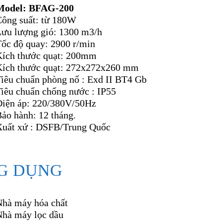
Model: BFAG-200
Công suất: từ 180W
Lưu lượng gió: 1300 m3/h
Tốc độ quay: 2900 r/min
Kích thước quạt: 200mm
Kích thước quạt: 272x272x260 mm
Tiêu chuẩn phòng nổ : Exd II BT4 Gb
Tiêu chuẩn chống nước : IP55
Điện áp: 220/380V/50Hz
ảo hành: 12 tháng.
Xuất xứ : DSFB/Trung Quốc
G DỤNG
Nhà máy hóa chất
Nhà máy lọc dầu