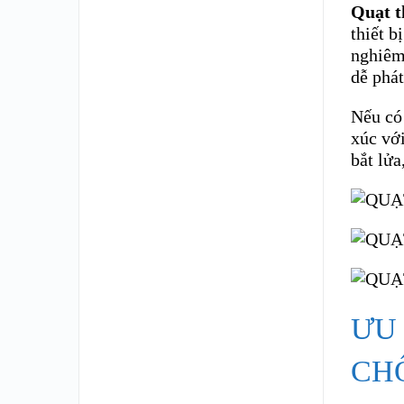
Quạt t
thiết b
nghiêm 
dễ phát
Nếu có 
xúc với
bắt lửa
ƯU
CH