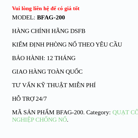
Vui lòng liên hệ để có giá tốt
MODEL:
BFAG-200
HÀNG CHÍNH HÃNG DSFB
KIỂM ĐỊNH PHÒNG NỔ THEO YÊU CẦU
BẢO HÀNH: 12 THÁNG
GIAO HÀNG TOÀN QUỐC
TƯ VẤN KỸ THUẬT MIỄN PHÍ
HỖ TRỢ 24/7
MÃ SẢN PHẨM
BFAG-200
.
Category:
QUẠT C
NGHIỆP CHỐNG NỔ
.