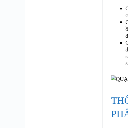
Q
C
ồ
Q
đ
s
s
TH
PH