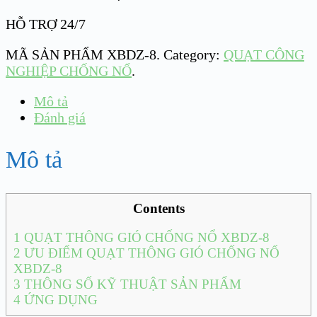
HỖ TRỢ 24/7
MÃ SẢN PHẨM
XBDZ-8
.
Category:
QUẠT CÔNG
NGHIỆP CHỐNG NỔ
.
Mô tả
Đánh giá
Mô tả
Contents
1
QUẠT THÔNG GIÓ CHỐNG NỔ XBDZ-8
2
ƯU ĐIỂM QUẠT THÔNG GIÓ CHỐNG NỔ
XBDZ-8
3
THÔNG SỐ KỸ THUẬT SẢN PHẨM
4
ỨNG DỤNG