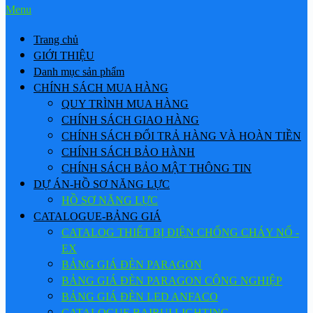
Menu
Trang chủ
GIỚI THIỆU
Danh mục sản phẩm
CHÍNH SÁCH MUA HÀNG
QUY TRÌNH MUA HÀNG
CHÍNH SÁCH GIAO HÀNG
CHÍNH SÁCH ĐỔI TRẢ HÀNG VÀ HOÀN TIỀN
CHÍNH SÁCH BẢO HÀNH
CHÍNH SÁCH BẢO MẬT THÔNG TIN
DỰ ÁN-HỒ SƠ NĂNG LỰC
HỒ SƠ NĂNG LỰC
CATALOGUE-BẢNG GIÁ
CATALOG THIẾT BỊ ĐIỆN CHỐNG CHÁY NỔ -
EX
BẢNG GIÁ ĐÈN PARAGON
BẢNG GIÁ ĐÈN PARAGON CÔNG NGHIỆP
BẢNG GIÁ ĐÈN LED ANFACO
CATALOGUE BAIRUI LIGHTING