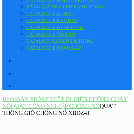
BẢNG GIÁ ĐÈN LED RẠNG ĐÔNG
CATALOGUE DUHAL
CATALOGUE KENTOM
CATALOGUE DENGFENG
CATALOGUE WAROM
CATALOG SENBEN LIGHTING
CATALOGUE KAWASAN
Home
SẢN PHẨM
THIẾT BỊ ĐIỆN CHỐNG CHÁY
NỔ
QUẠT CÔNG NGHIỆP CHỐNG NỔ
QUẠT
THÔNG GIÓ CHỐNG NỔ XBDZ-8