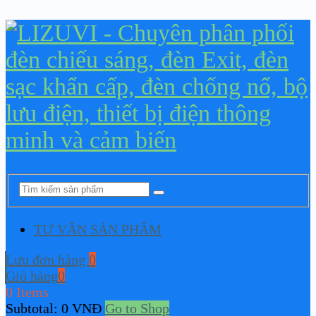
TƯ VẤN SẢN PHẨM
Lưu đơn hàng
0
Giỏ hàng
0
0 Items
Subtotal:
0
VNĐ
Go to Shop