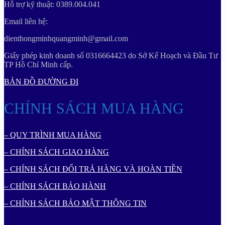
Hỗ trợ kỹ thuật: 0389.004.041
Email liên hệ:
dienthongminhquangminh@gmail.com
Giấy phép kinh doanh số 0316664423 do Sở Kế Hoạch và Đầu Tư
TP Hồ Chí Minh cấp.
BẢN ĐỒ ĐƯỜNG ĐI
CHÍNH SÁCH MUA HÀNG
– QUY TRÌNH MUA HÀNG
– CHÍNH SÁCH GIAO HÀNG
– CHÍNH SÁCH ĐỔI TRẢ HÀNG VÀ HOÀN TIỀN
– CHÍNH SÁCH BẢO HÀNH
– CHÍNH SÁCH BẢO MẬT THÔNG TIN