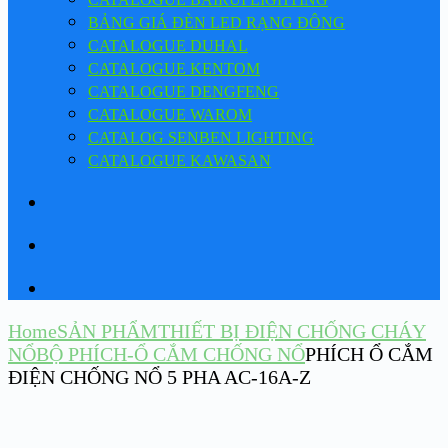
BẢNG GIÁ ĐÈN LED RẠNG ĐÔNG
CATALOGUE DUHAL
CATALOGUE KENTOM
CATALOGUE DENGFENG
CATALOGUE WAROM
CATALOG SENBEN LIGHTING
CATALOGUE KAWASAN
Home
SẢN PHẨM
THIẾT BỊ ĐIỆN CHỐNG CHÁY
NỔ
BỘ PHÍCH-Ổ CẮM CHỐNG NỔ
PHÍCH Ổ CẮM
ĐIỆN CHỐNG NỔ 5 PHA AC-16A-Z