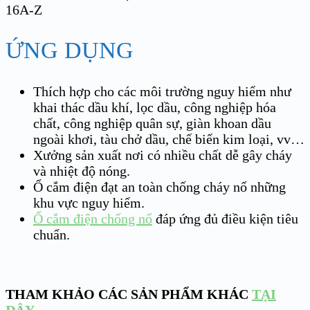
ỨNG DỤNG
Thích hợp cho các môi trường nguy hiểm như
khai thác dầu khí, lọc dầu, công nghiệp hóa
chất, công nghiệp quân sự, giàn khoan dầu
ngoài khơi, tàu chở dầu, chế biến kim loại, vv…
Xưởng sản xuất nơi có nhiều chất dễ gây cháy
và nhiệt độ nóng.
Ổ cắm điện đạt an toàn chống cháy nổ những
khu vực nguy hiểm.
Ổ cắm điện chống nổ
đáp ứng đủ điều kiện tiêu
chuẩn.
THAM KHẢO CÁC SẢN PHẨM KHÁC
TẠI
ĐÂY