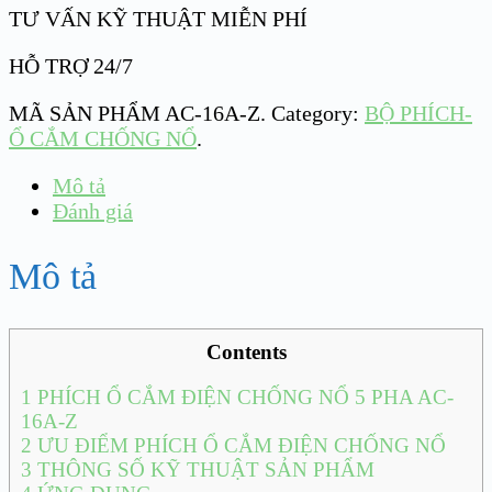
TƯ VẤN KỸ THUẬT MIỄN PHÍ
HỖ TRỢ 24/7
MÃ SẢN PHẨM
AC-16A-Z
.
Category:
BỘ PHÍCH-
Ổ CẮM CHỐNG NỔ
.
Mô tả
Đánh giá
Mô tả
Contents
1
PHÍCH Ổ CẮM ĐIỆN CHỐNG NỔ 5 PHA AC-
16A-Z
2
ƯU ĐIỂM PHÍCH Ổ CẮM ĐIỆN CHỐNG NỔ
3
THÔNG SỐ KỸ THUẬT SẢN PHẨM