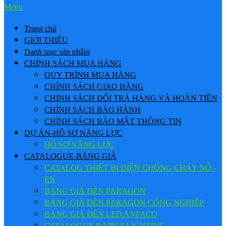
Menu
Trang chủ
GIỚI THIỆU
Danh mục sản phẩm
CHÍNH SÁCH MUA HÀNG
QUY TRÌNH MUA HÀNG
CHÍNH SÁCH GIAO HÀNG
CHÍNH SÁCH ĐỔI TRẢ HÀNG VÀ HOÀN TIỀN
CHÍNH SÁCH BẢO HÀNH
CHÍNH SÁCH BẢO MẬT THÔNG TIN
DỰ ÁN-HỒ SƠ NĂNG LỰC
HỒ SƠ NĂNG LỰC
CATALOGUE-BẢNG GIÁ
CATALOG THIẾT BỊ ĐIỆN CHỐNG CHÁY NỔ -
EX
BẢNG GIÁ ĐÈN PARAGON
BẢNG GIÁ ĐÈN PARAGON CÔNG NGHIỆP
BẢNG GIÁ ĐÈN LED ANFACO
CATALOGUE BAIRUI LIGHTING