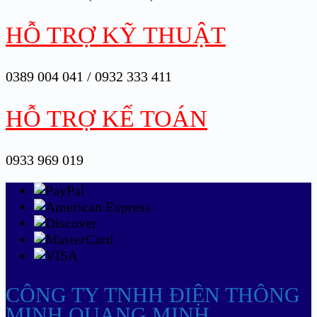
HỖ TRỢ KỸ THUẬT
0389 004 041 / 0932 333 411
HỖ TRỢ KẾ TOÁN
0933 969 019
CÔNG TY TNHH ĐIỆN THÔNG
MINH QUANG MINH