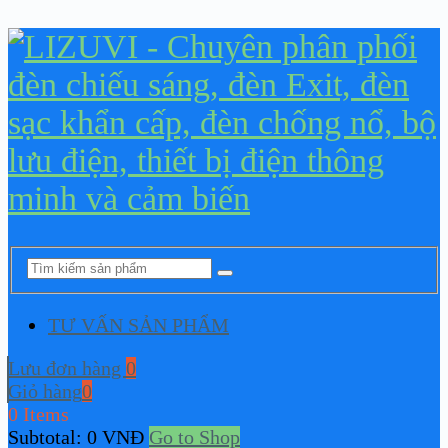
TƯ VẤN SẢN PHẨM
Lưu đơn hàng
0
Giỏ hàng
0
0 Items
Subtotal:
0
VNĐ
Go to Shop