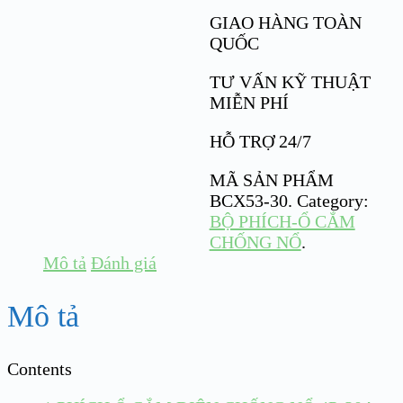
GIAO HÀNG TOÀN
QUỐC
TƯ VẤN KỸ THUẬT
MIỄN PHÍ
HỖ TRỢ 24/7
MÃ SẢN PHẨM
BCX53-30
.
Category:
BỘ PHÍCH-Ổ CẮM
CHỐNG NỔ
.
Mô tả
Đánh giá
Mô tả
Contents