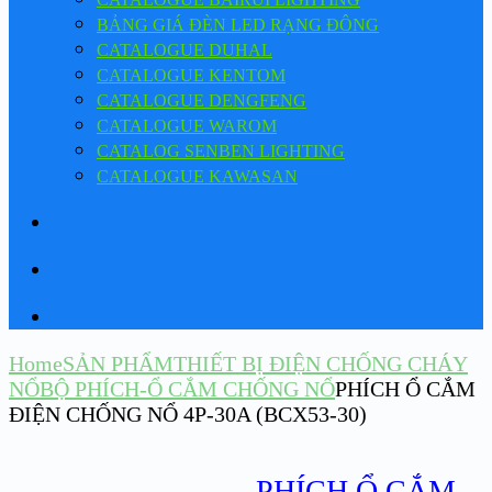
BẢNG GIÁ ĐÈN LED RẠNG ĐÔNG
CATALOGUE DUHAL
CATALOGUE KENTOM
CATALOGUE DENGFENG
CATALOGUE WAROM
CATALOG SENBEN LIGHTING
CATALOGUE KAWASAN
Home
SẢN PHẨM
THIẾT BỊ ĐIỆN CHỐNG CHÁY
NỔ
BỘ PHÍCH-Ổ CẮM CHỐNG NỔ
PHÍCH Ổ CẮM
ĐIỆN CHỐNG NỔ 4P-30A (BCX53-30)
PHÍCH Ổ CẮM