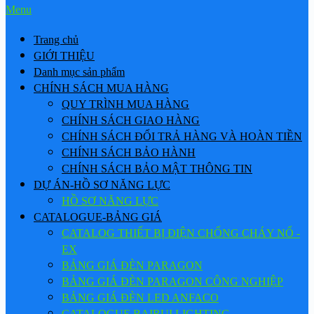
Menu
Trang chủ
GIỚI THIỆU
Danh mục sản phẩm
CHÍNH SÁCH MUA HÀNG
QUY TRÌNH MUA HÀNG
CHÍNH SÁCH GIAO HÀNG
CHÍNH SÁCH ĐỔI TRẢ HÀNG VÀ HOÀN TIỀN
CHÍNH SÁCH BẢO HÀNH
CHÍNH SÁCH BẢO MẬT THÔNG TIN
DỰ ÁN-HỒ SƠ NĂNG LỰC
HỒ SƠ NĂNG LỰC
CATALOGUE-BẢNG GIÁ
CATALOG THIẾT BỊ ĐIỆN CHỐNG CHÁY NỔ -
EX
BẢNG GIÁ ĐÈN PARAGON
BẢNG GIÁ ĐÈN PARAGON CÔNG NGHIỆP
BẢNG GIÁ ĐÈN LED ANFACO
CATALOGUE BAIRUI LIGHTING