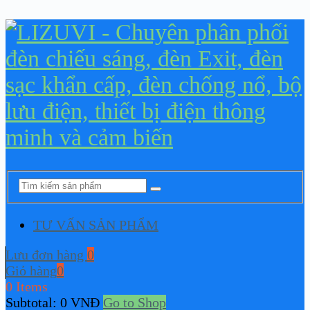
TƯ VẤN SẢN PHẨM
Lưu đơn hàng
0
Giỏ hàng
0
0 Items
Subtotal:
0
VNĐ
Go to Shop