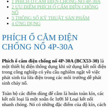
1
PHÍCH Ổ CẮM ĐIỆN CHỐNG NỔ 4P-30A
2
ƯU ĐIỂM PHÍCH Ổ CẮM ĐIỆN CHỐNG
NỔ
3
THÔNG SỐ KỸ THUẬT SẢN PHẨM
4
ỨNG DỤNG
PHÍCH Ổ CẮM ĐIỆN
CHỐNG NỔ 4P-30A
Phích ổ cắm điện chống nổ
4P-30A (BCX53-30)
là
một thiết bị điện thông dụng khi sử dụng kết nối điện
trong công nghiệp có yêu cầu nghiêm ngặt về việc
phát sinh tia lửa điện trong các môi trường dễ phát
sinh cháy nổ.
Toàn bộ các điểm dùng để cắm là hoàn toàn kín, các
kết nối loại là một xoắn ốc lưỡi lê Loại kết nối
nhanh chóng. Nó có những đặc điểm của độ kín, cách