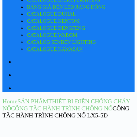
BẢNG GIÁ ĐÈN LED RẠNG ĐÔNG
CATALOGUE DUHAL
CATALOGUE KENTOM
CATALOGUE DENGFENG
CATALOGUE WAROM
CATALOG SENBEN LIGHTING
CATALOGUE KAWASAN
Home
SẢN PHẨM
THIẾT BỊ ĐIỆN CHỐNG CHÁY
NỔ
CÔNG TẮC HÀNH TRÌNH CHỐNG NỔ
CÔNG
TẮC HÀNH TRÌNH CHỐNG NỔ LX5-5D