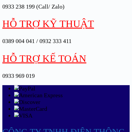
0933 238 199 (Call/ Zalo)
HỖ TRỢ KỸ THUẬT
0389 004 041 / 0932 333 411
HỖ TRỢ KẾ TOÁN
0933 969 019
CÔNG TY TNHH ĐIỆN THÔNG