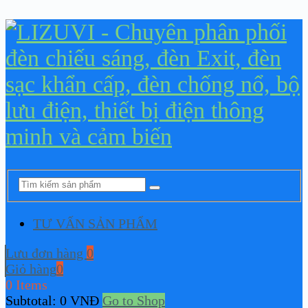
TƯ VẤN SẢN PHẨM
Lưu đơn hàng
0
Giỏ hàng
0
0 Items
Subtotal:
0
VNĐ
Go to Shop