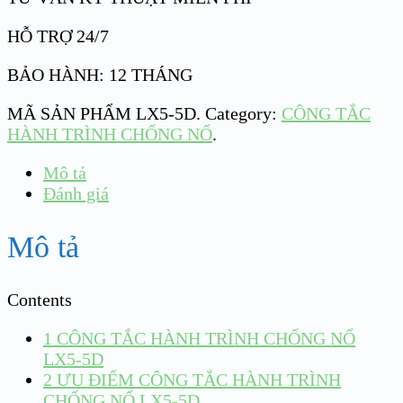
HỖ TRỢ 24/7
BẢO HÀNH: 12 THÁNG
MÃ SẢN PHẨM
LX5-5D
.
Category:
CÔNG TẮC
HÀNH TRÌNH CHỐNG NỔ
.
Mô tả
Đánh giá
Mô tả
Contents
1
CÔNG TẮC HÀNH TRÌNH CHỐNG NỔ
LX5-5D
2
ƯU ĐIỂM CÔNG TẮC HÀNH TRÌNH
CHỐNG NỔ LX5-5D