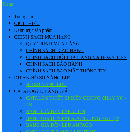
Menu
Trang chủ
GIỚI THIỆU
Danh mục sản phẩm
CHÍNH SÁCH MUA HÀNG
QUY TRÌNH MUA HÀNG
CHÍNH SÁCH GIAO HÀNG
CHÍNH SÁCH ĐỔI TRẢ HÀNG VÀ HOÀN TIỀN
CHÍNH SÁCH BẢO HÀNH
CHÍNH SÁCH BẢO MẬT THÔNG TIN
DỰ ÁN-HỒ SƠ NĂNG LỰC
HỒ SƠ NĂNG LỰC
CATALOGUE-BẢNG GIÁ
CATALOG THIẾT BỊ ĐIỆN CHỐNG CHÁY NỔ -
EX
BẢNG GIÁ ĐÈN PARAGON
BẢNG GIÁ ĐÈN PARAGON CÔNG NGHIỆP
BẢNG GIÁ ĐÈN LED ANFACO
CATALOGUE BAIRUI LIGHTING