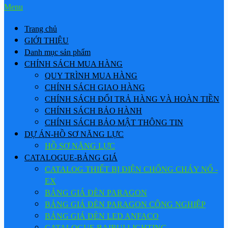
Menu
Trang chủ
GIỚI THIỆU
Danh mục sản phẩm
CHÍNH SÁCH MUA HÀNG
QUY TRÌNH MUA HÀNG
CHÍNH SÁCH GIAO HÀNG
CHÍNH SÁCH ĐỔI TRẢ HÀNG VÀ HOÀN TIỀN
CHÍNH SÁCH BẢO HÀNH
CHÍNH SÁCH BẢO MẬT THÔNG TIN
DỰ ÁN-HỒ SƠ NĂNG LỰC
HỒ SƠ NĂNG LỰC
CATALOGUE-BẢNG GIÁ
CATALOG THIẾT BỊ ĐIỆN CHỐNG CHÁY NỔ -
EX
BẢNG GIÁ ĐÈN PARAGON
BẢNG GIÁ ĐÈN PARAGON CÔNG NGHIỆP
BẢNG GIÁ ĐÈN LED ANFACO
CATALOGUE BAIRUI LIGHTING