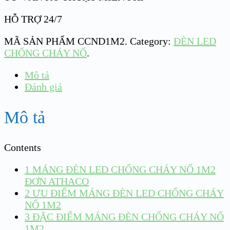
HỖ TRỢ 24/7
MÃ SẢN PHẨM
CCND1M2
.
Category:
ĐÈN LED
CHỐNG CHÁY NỔ
.
Mô tả
Đánh giá
Mô tả
Contents
1
MÁNG ĐÈN LED CHỐNG CHÁY NỔ 1M2
ĐƠN ATHACO
2
ƯU ĐIỂM MÁNG ĐÈN LED CHỐNG CHÁY
NỔ 1M2
3
ĐẶC ĐIỂM MÁNG ĐÈN CHỐNG CHÁY NỔ
1M2