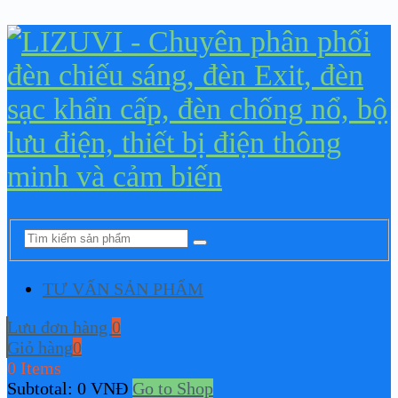
TƯ VẤN SẢN PHẨM
Lưu đơn hàng
0
Giỏ hàng
0
0 Items
Subtotal:
0
VNĐ
Go to Shop