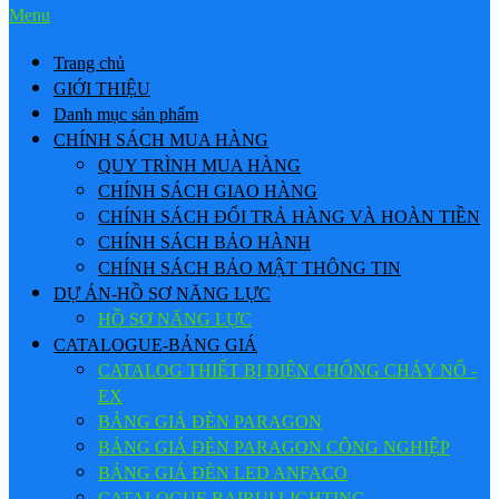
Menu
Trang chủ
GIỚI THIỆU
Danh mục sản phẩm
CHÍNH SÁCH MUA HÀNG
QUY TRÌNH MUA HÀNG
CHÍNH SÁCH GIAO HÀNG
CHÍNH SÁCH ĐỔI TRẢ HÀNG VÀ HOÀN TIỀN
CHÍNH SÁCH BẢO HÀNH
CHÍNH SÁCH BẢO MẬT THÔNG TIN
DỰ ÁN-HỒ SƠ NĂNG LỰC
HỒ SƠ NĂNG LỰC
CATALOGUE-BẢNG GIÁ
CATALOG THIẾT BỊ ĐIỆN CHỐNG CHÁY NỔ -
EX
BẢNG GIÁ ĐÈN PARAGON
BẢNG GIÁ ĐÈN PARAGON CÔNG NGHIỆP
BẢNG GIÁ ĐÈN LED ANFACO
CATALOGUE BAIRUI LIGHTING