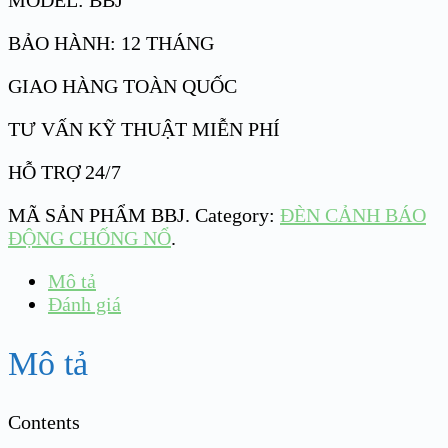
MODEL: BBJ
BẢO HÀNH: 12 THÁNG
GIAO HÀNG TOÀN QUỐC
TƯ VẤN KỸ THUẬT MIỄN PHÍ
HỖ TRỢ 24/7
MÃ SẢN PHẨM
BBJ
.
Category:
ĐÈN CẢNH BÁO
ĐỘNG CHỐNG NỔ
.
Mô tả
Đánh giá
Mô tả
Contents