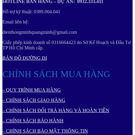
HOTLINE BÁN HÀNG – DỰ ÁN: 0932.333.411
Hỗ trợ kỹ thuật: 0389.004.041
Email liên hệ:
dienthongminhquangminh@gmail.com
Giấy phép kinh doanh số 0316664423 do Sở Kế Hoạch và Đầu Tư
TP Hồ Chí Minh cấp.
BẢN ĐỒ ĐƯỜNG ĐI
CHÍNH SÁCH MUA HÀNG
– QUY TRÌNH MUA HÀNG
– CHÍNH SÁCH GIAO HÀNG
– CHÍNH SÁCH ĐỔI TRẢ HÀNG VÀ HOÀN TIỀN
– CHÍNH SÁCH BẢO HÀNH
– CHÍNH SÁCH BẢO MẬT THÔNG TIN