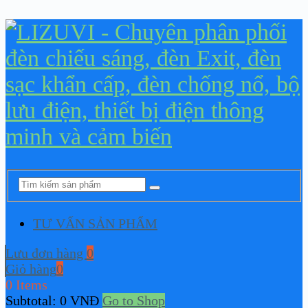
TƯ VẤN SẢN PHẨM
Lưu đơn hàng
0
Giỏ hàng
0
0 Items
Subtotal:
0
VNĐ
Go to Shop