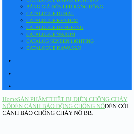
BẢNG GIÁ ĐÈN LED RẠNG ĐÔNG
CATALOGUE DUHAL
CATALOGUE KENTOM
CATALOGUE DENGFENG
CATALOGUE WAROM
CATALOG SENBEN LIGHTING
CATALOGUE KAWASAN
Home
SẢN PHẨM
THIẾT BỊ ĐIỆN CHỐNG CHÁY
NỔ
ĐÈN CẢNH BÁO ĐỘNG CHỐNG NỔ
ĐÈN CÒI
CẢNH BÁO CHỐNG CHÁY NỔ BBJ