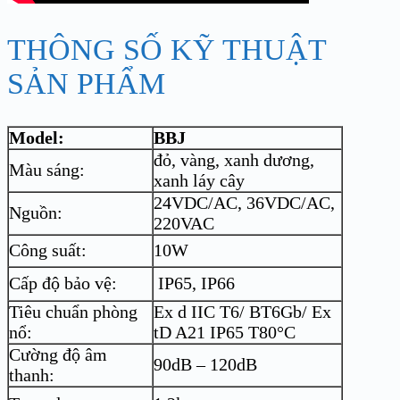
THÔNG SỐ KỸ THUẬT
SẢN PHẨM
Model:
BBJ
đỏ, vàng, xanh dương,
Màu sáng:
xanh láy cây
24VDC/AC, 36VDC/AC,
Nguồn:
220VAC
Công suất:
10W
Cấp độ bảo vệ:
IP65, IP66
Tiêu chuẩn phòng
Ex d IIC T6/ BT6Gb/ Ex
nổ:
tD A21 IP65 T80°C
Cường độ âm
90dB – 120dB
thanh: