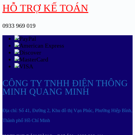
HỖ TRỢ KẾ TOÁN
0933 969 019
CÔNG TY TNHH ĐIỆN THÔNG
MINH QUANG MINH
Địa chỉ: Số 41, Đường 2, Khu đô thị Vạn Phúc, Phường Hiệp Bình,
Thành phố Hồ Chí Minh