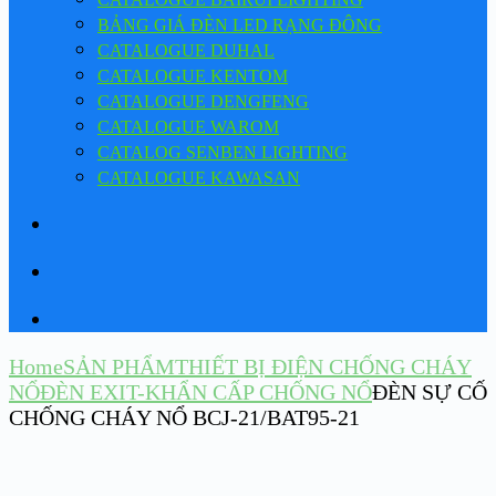
BẢNG GIÁ ĐÈN LED RẠNG ĐÔNG
CATALOGUE DUHAL
CATALOGUE KENTOM
CATALOGUE DENGFENG
CATALOGUE WAROM
CATALOG SENBEN LIGHTING
CATALOGUE KAWASAN
Home
SẢN PHẨM
THIẾT BỊ ĐIỆN CHỐNG CHÁY
NỔ
ĐÈN EXIT-KHẨN CẤP CHỐNG NỔ
ĐÈN SỰ CỐ
CHỐNG CHÁY NỔ BCJ-21/BAT95-21