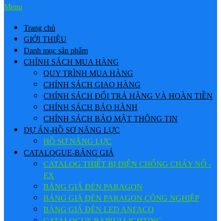
Menu
Trang chủ
GIỚI THIỆU
Danh mục sản phẩm
CHÍNH SÁCH MUA HÀNG
QUY TRÌNH MUA HÀNG
CHÍNH SÁCH GIAO HÀNG
CHÍNH SÁCH ĐỔI TRẢ HÀNG VÀ HOÀN TIỀN
CHÍNH SÁCH BẢO HÀNH
CHÍNH SÁCH BẢO MẬT THÔNG TIN
DỰ ÁN-HỒ SƠ NĂNG LỰC
HỒ SƠ NĂNG LỰC
CATALOGUE-BẢNG GIÁ
CATALOG THIẾT BỊ ĐIỆN CHỐNG CHÁY NỔ -
EX
BẢNG GIÁ ĐÈN PARAGON
BẢNG GIÁ ĐÈN PARAGON CÔNG NGHIỆP
BẢNG GIÁ ĐÈN LED ANFACO
CATALOGUE BAIRUI LIGHTING