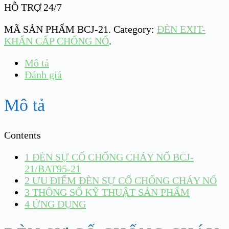
HỖ TRỢ 24/7
MÃ SẢN PHẨM
BCJ-21
.
Category:
ĐÈN EXIT-
KHẨN CẤP CHỐNG NỔ
.
Mô tả
Đánh giá
Mô tả
Contents
1
ĐÈN SỰ CỐ CHỐNG CHÁY NỔ BCJ-
21/BAT95-21
2
ƯU ĐIỂM ĐÈN SỰ CỐ CHỐNG CHÁY NỔ
3
THÔNG SỐ KỸ THUẬT SẢN PHẨM
4
ỨNG DỤNG