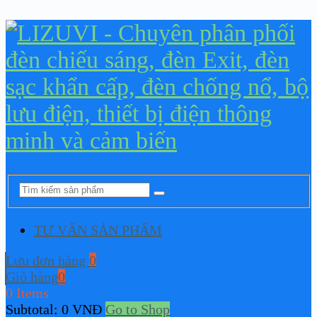
TƯ VẤN SẢN PHẨM
Lưu đơn hàng
0
Giỏ hàng
0
0 Items
Subtotal:
0
VNĐ
Go to Shop