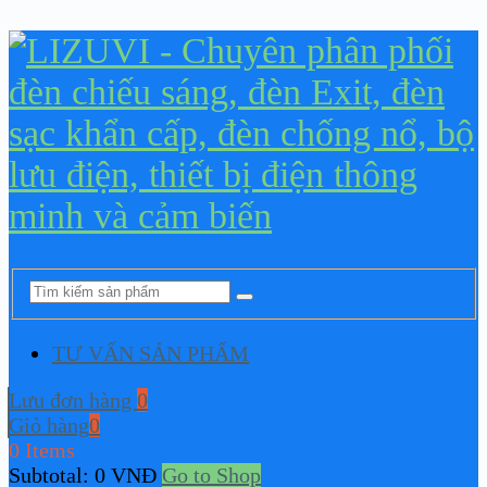
TƯ VẤN SẢN PHẨM
Lưu đơn hàng
0
Giỏ hàng
0
0 Items
Subtotal:
0
VNĐ
Go to Shop