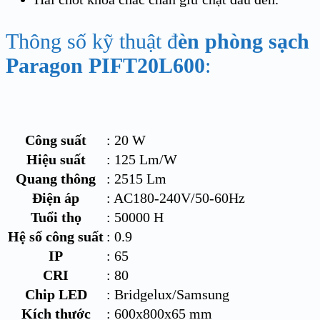
Thông số kỹ thuật đ
èn phòng sạch
Paragon PIFT20L600
:
Công suất
: 20 W
Hiệu suất
: 125 Lm/W
Quang thông
: 2515 Lm
Điện áp
: AC180-240V/50-60Hz
Tuổi thọ
: 50000 H
Hệ số công suất
: 0.9
IP
: 65
CRI
: 80
Chip LED
: Bridgelux/Samsung
Kích thước
: 600x800x65 mm