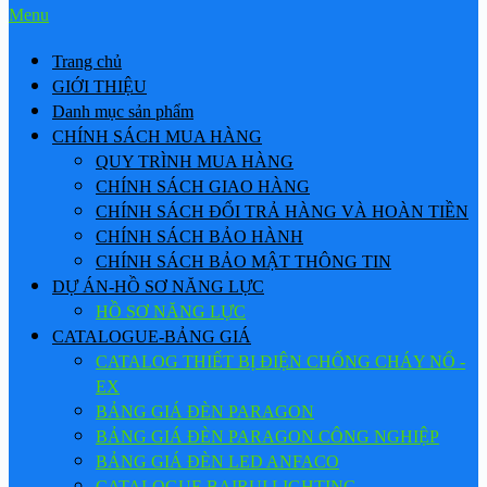
Menu
Trang chủ
GIỚI THIỆU
Danh mục sản phẩm
CHÍNH SÁCH MUA HÀNG
QUY TRÌNH MUA HÀNG
CHÍNH SÁCH GIAO HÀNG
CHÍNH SÁCH ĐỔI TRẢ HÀNG VÀ HOÀN TIỀN
CHÍNH SÁCH BẢO HÀNH
CHÍNH SÁCH BẢO MẬT THÔNG TIN
DỰ ÁN-HỒ SƠ NĂNG LỰC
HỒ SƠ NĂNG LỰC
CATALOGUE-BẢNG GIÁ
CATALOG THIẾT BỊ ĐIỆN CHỐNG CHÁY NỔ -
EX
BẢNG GIÁ ĐÈN PARAGON
BẢNG GIÁ ĐÈN PARAGON CÔNG NGHIỆP
BẢNG GIÁ ĐÈN LED ANFACO
CATALOGUE BAIRUI LIGHTING