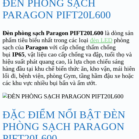
ĐÈN PHÒNG SẠCH
PARAGON PIFT20L600
Đèn phòng sạch Paragon PIFT20L600
là dòng sản
phẩm tiêu biểu nhất trong các loại
đèn LED
phòng
sạch của
Paragon
với cấp chống thấm chống
bụi
IP65
, vật liệu cao cấp chống va đập, tuổi thọ và
hiệu suất phát quang cao, là lựa chọn chiếu sáng
hàng đầu tại khu chế biến thức ăn, kho vận, mái hiên
lối đi, bệnh viện, phòng Gym, tầng hầm đậu xe hoặc
các khu vực nhiều bụi bẩn và ẩm ướt.
ĐẶC ĐIỂM NỔI BẬT ĐÈN
PHÒNG SẠCH PARAGON
PIFT20L600