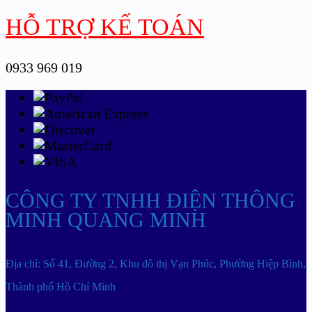
HỖ TRỢ KẾ TOÁN
0933 969 019
CÔNG TY TNHH ĐIỆN THÔNG
MINH QUANG MINH
Địa chỉ: Số 41, Đường 2, Khu đô thị Vạn Phúc, Phường Hiệp Bình,
Thành phố Hồ Chí Minh