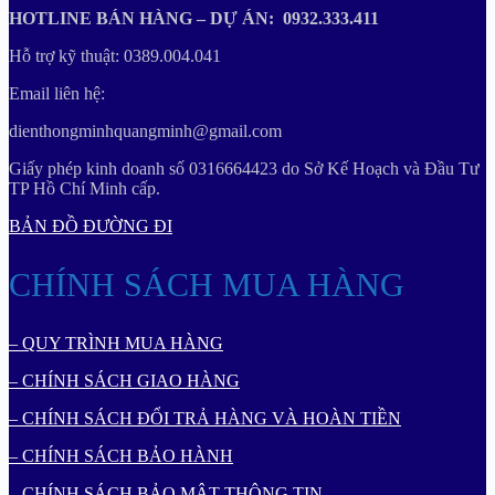
HOTLINE BÁN HÀNG – DỰ ÁN: 0932.333.411
Hỗ trợ kỹ thuật: 0389.004.041
Email liên hệ:
dienthongminhquangminh@gmail.com
Giấy phép kinh doanh số 0316664423 do Sở Kế Hoạch và Đầu Tư
TP Hồ Chí Minh cấp.
BẢN ĐỒ ĐƯỜNG ĐI
CHÍNH SÁCH MUA HÀNG
– QUY TRÌNH MUA HÀNG
– CHÍNH SÁCH GIAO HÀNG
– CHÍNH SÁCH ĐỔI TRẢ HÀNG VÀ HOÀN TIỀN
– CHÍNH SÁCH BẢO HÀNH
– CHÍNH SÁCH BẢO MẬT THÔNG TIN