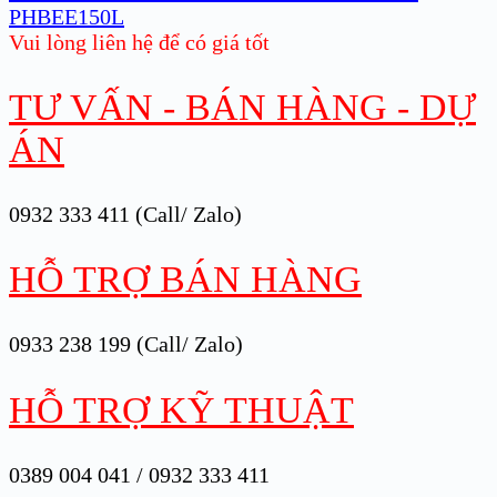
PHBEE150L
Vui lòng liên hệ để có giá tốt
TƯ VẤN - BÁN HÀNG - DỰ
ÁN
0932 333 411 (Call/ Zalo)
HỖ TRỢ BÁN HÀNG
0933 238 199 (Call/ Zalo)
HỖ TRỢ KỸ THUẬT
0389 004 041 / 0932 333 411