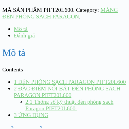
MÃ SẢN PHẨM
PIFT20L600
.
Category:
MÁNG
ĐÈN PHÒNG SẠCH PARAGON
.
Mô tả
Đánh giá
Mô tả
Contents
1
ĐÈN PHÒNG SẠCH PARAGON PIFT20L600
2
ĐẶC ĐIỂM NỔI BẬT ĐÈN PHÒNG SẠCH
PARAGON PIFT20L600
2.1
Thông số kỹ thuật đèn phòng sạch
Paragon PIFT20L600:
3
ỨNG DỤNG