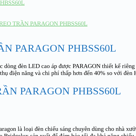
PHBSS60L
TREO TRẦN PARAGON PHBSS60L
RẦN PARAGON PHBSS60L
c dòng đèn LED cao áp được PARAGON thiết kế riêng 
u thụ điện năng và chi phí thấp hơn đến 40% so với đèn
gon là loại đèn chiếu sáng chuyên dùng cho nhà xưởng
 Bridgelux sản xuất để đảm bảo tối đa khả năng chiếu s