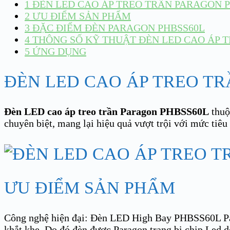
1
ĐÈN LED CAO ÁP TREO TRẦN PARAGON 
2
ƯU ĐIỂM SẢN PHẨM
3
ĐẶC ĐIỂM ĐÈN PARAGON PHBSS60L
4
THÔNG SỐ KỸ THUẬT ĐÈN LED CAO ÁP 
5
ỨNG DỤNG
ĐÈN LED CAO ÁP TREO T
Đèn LED cao áp treo trần Paragon PHBSS60L
thuộ
chuyên biệt, mang lại hiệu quả vượt trội với mức tiê
ƯU ĐIỂM SẢN PHẨM
Công nghệ hiện đại: Đèn LED High Bay PHBSS60L Para
khắt khe. Do đó đèn được Paragon trang bị chip Led do