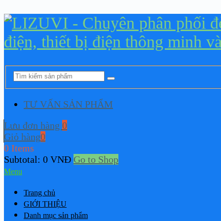
TƯ VẤN SẢN PHẨM
Lưu đơn hàng
0
Giỏ hàng
0
0 Items
Subtotal:
0
VNĐ
Go to Shop
Menu
Trang chủ
GIỚI THIỆU
Danh mục sản phẩm