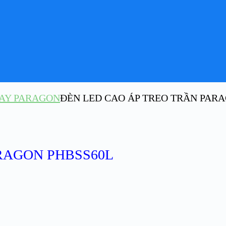
AY PARAGON
ĐÈN LED CAO ÁP TREO TRẦN PAR
RAGON PHBSS60L