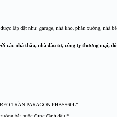
được lắp đặt như: garage, nhà kho, phân xưởng, nhà b
ới các nhà thầu, nhà đầu tư, công ty thương mại, đô
ÁP TREO TRẦN PARAGON PHBSS60L”
trường bắt buộc được đánh dấu
*