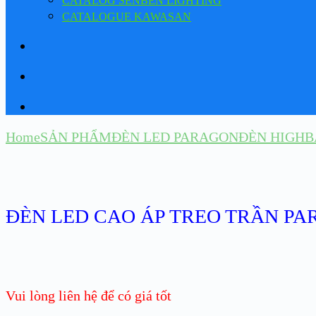
CATALOG SENBEN LIGHTING
CATALOGUE KAWASAN
Home
SẢN PHẨM
ĐÈN LED PARAGON
ĐÈN HIGHB
ĐÈN LED CAO ÁP TREO TRẦN PA
Vui lòng liên hệ để có giá tốt