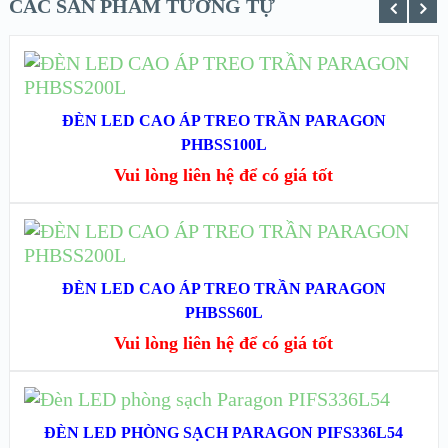
CÁC SẢN PHẨM TƯƠNG TỰ
ĐỌC TIẾP
XEM NHANH
ĐÈN LED CAO ÁP TREO TRẦN PARAGON
PHBSS100L
XEM CHI TIẾT
Vui lòng liên hệ để có giá tốt
ĐỌC TIẾP
XEM NHANH
ĐÈN LED CAO ÁP TREO TRẦN PARAGON
PHBSS60L
XEM CHI TIẾT
Vui lòng liên hệ để có giá tốt
ĐỌC TIẾP
ĐÈN LED PHÒNG SẠCH PARAGON PIFS336L54