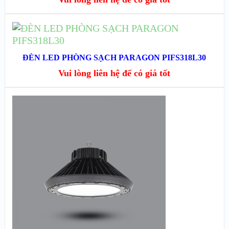
XEM CHI TIẾT
ĐỌC TIẾP
XEM NHANH
ĐÈN LED PHÒNG SẠCH PARAGON PIFS318L30
Vui lòng liên hệ để có giá tốt
XEM CHI TIẾT
XEM NHANH
XEM CHI TIẾT