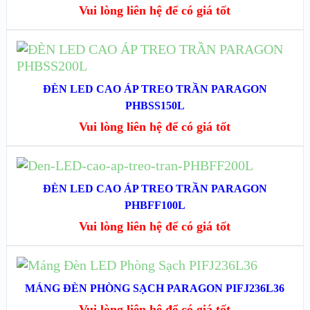
XEM NHANH
Vui lòng liên hệ để có giá tốt
XEM CHI TIẾT
ĐỌC TIẾP
XEM NHANH
ĐÈN LED CAO ÁP TREO TRẦN PARAGON
PHBSS150L
XEM CHI TIẾT
Vui lòng liên hệ để có giá tốt
ĐỌC TIẾP
ĐÈN LED CAO ÁP TREO TRẦN PARAGON
XEM NHANH
PHBFF100L
Vui lòng liên hệ để có giá tốt
XEM CHI TIẾT
ĐỌC TIẾP
MÁNG ĐÈN PHÒNG SẠCH PARAGON PIFJ236L36
XEM NHANH
Vui lòng liên hệ để có giá tốt