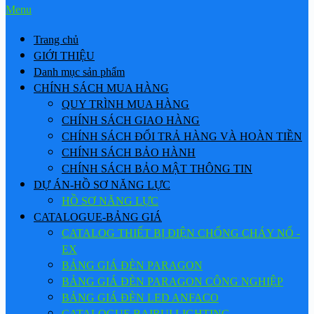
Menu
Trang chủ
GIỚI THIỆU
Danh mục sản phẩm
CHÍNH SÁCH MUA HÀNG
QUY TRÌNH MUA HÀNG
CHÍNH SÁCH GIAO HÀNG
CHÍNH SÁCH ĐỔI TRẢ HÀNG VÀ HOÀN TIỀN
CHÍNH SÁCH BẢO HÀNH
CHÍNH SÁCH BẢO MẬT THÔNG TIN
DỰ ÁN-HỒ SƠ NĂNG LỰC
HỒ SƠ NĂNG LỰC
CATALOGUE-BẢNG GIÁ
CATALOG THIẾT BỊ ĐIỆN CHỐNG CHÁY NỔ -
EX
BẢNG GIÁ ĐÈN PARAGON
BẢNG GIÁ ĐÈN PARAGON CÔNG NGHIỆP
BẢNG GIÁ ĐÈN LED ANFACO
CATALOGUE BAIRUI LIGHTING