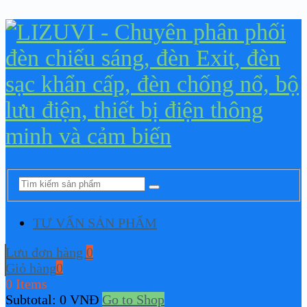
TƯ VẤN SẢN PHẨM
Lưu đơn hàng
0
Giỏ hàng
0
0 Items
Subtotal:
0
VNĐ
Go to Shop