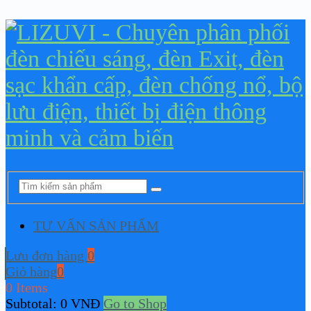
TƯ VẤN SẢN PHẨM
Lưu đơn hàng
0
Giỏ hàng
0
0 Items
Subtotal:
0
VNĐ
Go to Shop