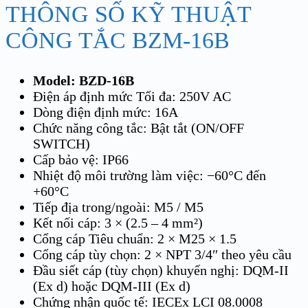
THÔNG SỐ KỸ THUẬT
CÔNG TẮC BZM-16B
Model: BZD-16B
Điện áp định mức Tối đa: 250V AC
Dòng điện định mức: 16A
Chức năng công tắc: Bật tắt (ON/OFF
SWITCH)
Cấp bảo vệ: IP66
Nhiệt độ môi trường làm việc: −60°C đến
+60°C
Tiếp địa trong/ngoài: M5 / M5
Kết nối cáp: 3 × (2.5 – 4 mm²)
Cổng cáp Tiêu chuẩn: 2 × M25 × 1.5
Cổng cáp tùy chọn: 2 × NPT 3/4″ theo yêu cầu
Đầu siết cáp (tùy chọn) khuyến nghị: DQM-II
(Ex d) hoặc DQM-III (Ex d)
Chứng nhận quốc tế: IECEx LCI 08.0008