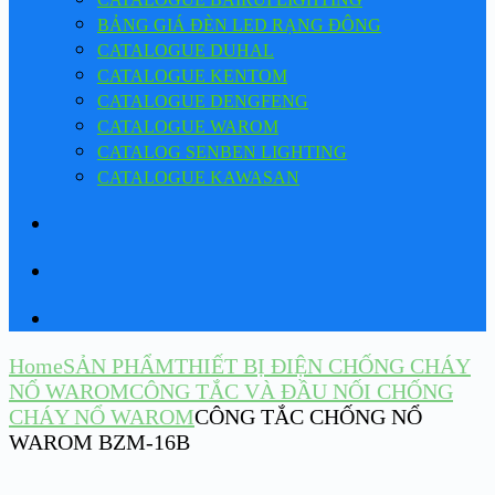
BẢNG GIÁ ĐÈN LED RẠNG ĐÔNG
CATALOGUE DUHAL
CATALOGUE KENTOM
CATALOGUE DENGFENG
CATALOGUE WAROM
CATALOG SENBEN LIGHTING
CATALOGUE KAWASAN
Home
SẢN PHẨM
THIẾT BỊ ĐIỆN CHỐNG CHÁY
NỔ WAROM
CÔNG TẮC VÀ ĐẦU NỐI CHỐNG
CHÁY NỔ WAROM
CÔNG TẮC CHỐNG NỔ
WAROM BZM-16B