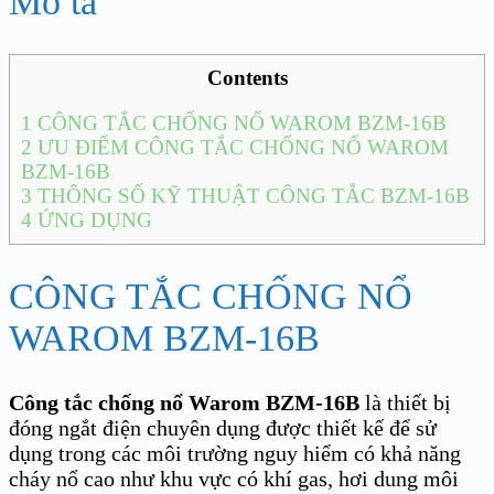
Mô tả
Contents
1
CÔNG TẮC CHỐNG NỔ WAROM BZM-16B
2
ƯU ĐIỂM CÔNG TẮC CHỐNG NỔ WAROM
BZM-16B
3
THÔNG SỐ KỸ THUẬT CÔNG TẮC BZM-16B
4
ỨNG DỤNG
CÔNG TẮC CHỐNG NỔ
WAROM BZM-16B
Công tắc chống nổ Warom BZM-16
B
là thiết bị
đóng ngắt điện chuyên dụng được thiết kế để sử
dụng trong các môi trường nguy hiểm có khả năng
cháy nổ cao như khu vực có khí gas, hơi dung môi