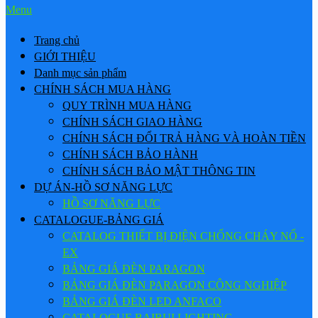
Menu
Trang chủ
GIỚI THIỆU
Danh mục sản phẩm
CHÍNH SÁCH MUA HÀNG
QUY TRÌNH MUA HÀNG
CHÍNH SÁCH GIAO HÀNG
CHÍNH SÁCH ĐỔI TRẢ HÀNG VÀ HOÀN TIỀN
CHÍNH SÁCH BẢO HÀNH
CHÍNH SÁCH BẢO MẬT THÔNG TIN
DỰ ÁN-HỒ SƠ NĂNG LỰC
HỒ SƠ NĂNG LỰC
CATALOGUE-BẢNG GIÁ
CATALOG THIẾT BỊ ĐIỆN CHỐNG CHÁY NỔ -
EX
BẢNG GIÁ ĐÈN PARAGON
BẢNG GIÁ ĐÈN PARAGON CÔNG NGHIỆP
BẢNG GIÁ ĐÈN LED ANFACO
CATALOGUE BAIRUI LIGHTING