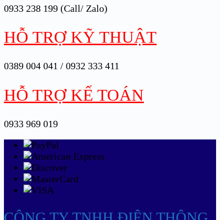
0933 238 199 (Call/ Zalo)
HỖ TRỢ KỸ THUẬT
0389 004 041 / 0932 333 411
HỖ TRỢ KẾ TOÁN
0933 969 019
CÔNG TY TNHH ĐIỆN THÔNG