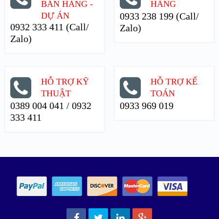
BÁN HÀNG -
HÀNG
DỰ ÁN
0933 238 199 (Call/
0932 333 411 (Call/
Zalo)
Zalo)
HỖ TRỢ KỸ
HỖ TRỢ KẾ
THUẬT
TOÁN
0389 004 041 / 0932
0933 969 019
333 411