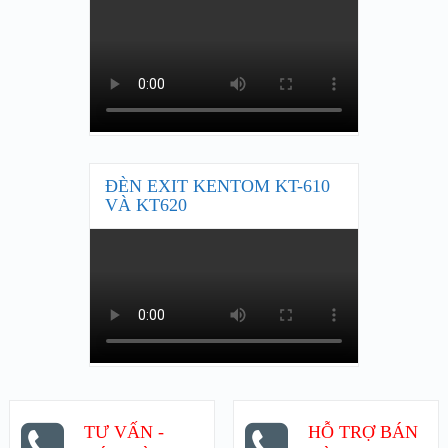
ĐÈN EXIT KENTOM KT-610
VÀ KT620
TƯ VẤN -
HỖ TRỢ BÁN