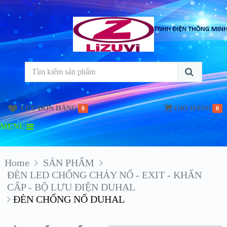
LƯU ĐƠN HÀNG
GIỎ HÀNG
0
0
MENU
Home
SẢN PHẨM
ĐÈN LED CHỐNG CHÁY NỔ - EXIT - KHẨN
CẤP - BỘ LƯU ĐIỆN DUHAL
ĐÈN CHỐNG NỔ DUHAL