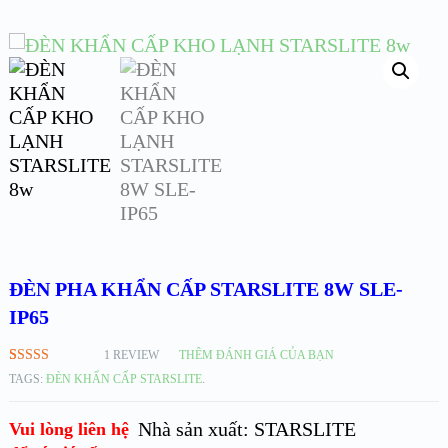
ĐÈN PHA KHẨN CẤP STARSLITE 8W SLE-
IP65
1
REVIEW
THÊM ĐÁNH GIÁ CỦA BẠN
5.00
1
TRÊN
TAGS:
ĐÈN KHẨN CẤP STARSLITE
.
5 DỰA
TRÊN
ĐÁNH GIÁ
Nhà sản xuất: STARSLITE
Vui lòng liên hệ