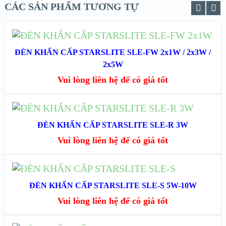
CÁC SẢN PHẨM TƯƠNG TỰ
ĐỌC TIẾP
ĐÈN KHẨN CẤP STARSLITE SLE-FW 2x1W / 2x3W /
XEM NHANH
2x5W
Vui lòng liên hệ để có giá tốt
XEM CHI TIẾT
ĐỌC TIẾP
ĐÈN KHẨN CẤP STARSLITE SLE-R 3W
XEM NHANH
Vui lòng liên hệ để có giá tốt
XEM CHI TIẾT
ĐỌC TIẾP
ĐÈN KHẨN CẤP STARSLITE SLE-S 5W-10W
XEM NHANH
Vui lòng liên hệ để có giá tốt
XEM CHI TIẾT
ĐỌC TIẾP