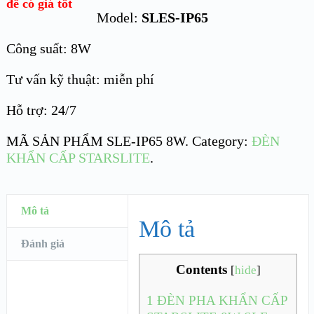
để có giá tốt
Model:
SLES-IP65
Công suất: 8W
Tư vấn kỹ thuật: miễn phí
Hỗ trợ: 24/7
MÃ SẢN PHẨM
SLE-IP65 8W
.
Category:
ĐÈN
KHẨN CẤP STARSLITE
.
Mô tả
Mô tả
Đánh giá
Contents
[
hide
]
1
ĐÈN PHA KHẨN CẤP