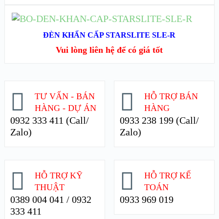
XEM CHI TIẾT
ĐỌC TIẾP
ĐÈN KHẨN CẤP STARSLITE SLE-R
XEM NHANH
Vui lòng liên hệ để có giá tốt
XEM CHI TIẾT
TƯ VẤN - BÁN
HỖ TRỢ BÁN
HÀNG - DỰ ÁN
HÀNG
0932 333 411 (Call/
0933 238 199 (Call/
Zalo)
Zalo)
HỖ TRỢ KỸ
HỖ TRỢ KẾ
THUẬT
TOÁN
0389 004 041 / 0932
0933 969 019
333 411