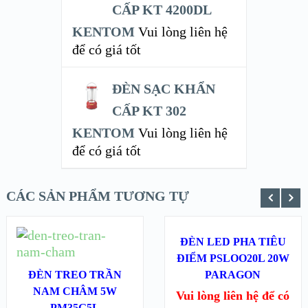
CẤP KT 4200DL
KENTOM
Vui lòng liên hệ
để có giá tốt
ĐÈN SẠC KHẨN
CẤP KT 302
KENTOM
Vui lòng liên hệ
để có giá tốt
CÁC SẢN PHẨM TƯƠNG TỰ
ĐỌC TIẾP
ĐÈN LED PHA TIÊU
ĐỌC TIẾP
ĐIỂM PSLOO20L 20W
XEM NHANH
XEM NHANH
ĐÈN TREO TRẦN
PARAGON
NAM CHÂM 5W
Vui lòng liên hệ để có
PM35G5L