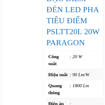
ĐÈN LED PHA
TIÊU ĐIỂM
PSLTT20L 20W
PARAGON
Công
: 20 W
suất
Hiệu suất
: 90 Lm/W
Quang
: 1800 Lm
thông
Điện áp
: