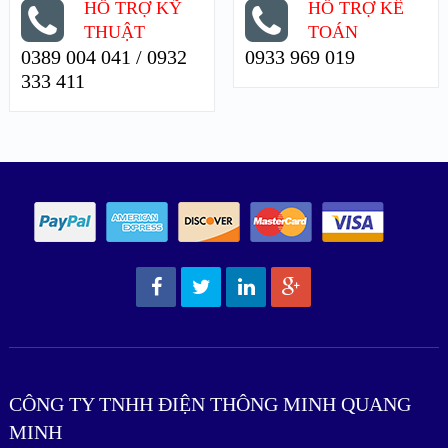
HỖ TRỢ KỸ
HỖ TRỢ KẾ
THUẬT
TOÁN
0389 004 041 / 0932
0933 969 019
333 411
CÔNG TY TNHH ĐIỆN THÔNG MINH QUANG
MINH