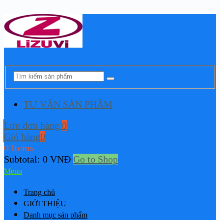
TƯ VẤN SẢN PHẨM
Lưu đơn hàng
0
Giỏ hàng
0
0 Items
Subtotal:
0
VNĐ
Go to Shop
Menu
Trang chủ
GIỚI THIỆU
Danh mục sản phẩm