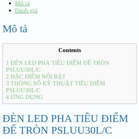
Mô tả
Đánh giá
Mô tả
Contents
1
ĐÈN LED PHA TIÊU ĐIỂM ĐẾ TRÒN
PSLUU30L/C
2
ĐẶC ĐIỂM NỔI BẬT
3
THÔNG SỐ KỸ THUẬT TIÊU ĐIỂM
PSLUU30L/C
4
ỨNG DỤNG
ĐÈN LED PHA TIÊU ĐIỂM
ĐẾ TRÒN PSLUU30L/C