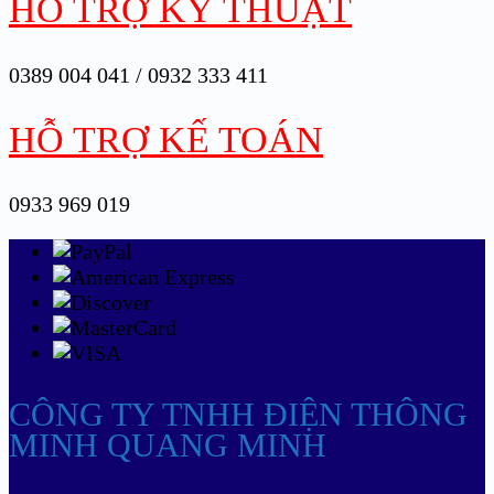
HỖ TRỢ KỸ THUẬT
0389 004 041 / 0932 333 411
HỖ TRỢ KẾ TOÁN
0933 969 019
CÔNG TY TNHH ĐIỆN THÔNG
MINH QUANG MINH