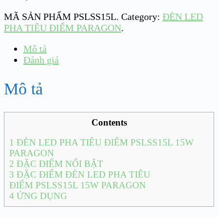
MÃ SẢN PHẨM
PSLSS15L
.
Category:
ĐÈN LED
PHA TIÊU ĐIỂM PARAGON
.
Mô tả
Đánh giá
Mô tả
Contents
1
ĐÈN LED PHA TIÊU ĐIỂM PSLSS15L 15W
PARAGON
2
ĐẶC ĐIỂM NỔI BẬT
3
ĐẶC ĐIỂM ĐÈN LED PHA TIÊU
ĐIỂM PSLSS15L 15W PARAGON
4
ỨNG DỤNG