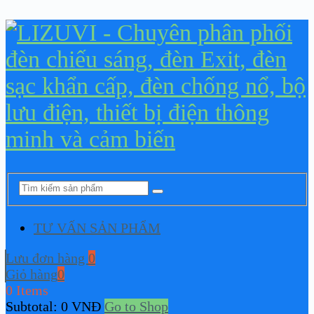
TƯ VẤN SẢN PHẨM
Lưu đơn hàng
0
Giỏ hàng
0
0 Items
Subtotal:
0
VNĐ
Go to Shop