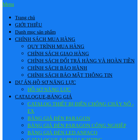
Menu
Trang chủ
GIỚI THIỆU
Danh mục sản phẩm
CHÍNH SÁCH MUA HÀNG
QUY TRÌNH MUA HÀNG
CHÍNH SÁCH GIAO HÀNG
CHÍNH SÁCH ĐỔI TRẢ HÀNG VÀ HOÀN TIỀN
CHÍNH SÁCH BẢO HÀNH
CHÍNH SÁCH BẢO MẬT THÔNG TIN
DỰ ÁN-HỒ SƠ NĂNG LỰC
HỒ SƠ NĂNG LỰC
CATALOGUE-BẢNG GIÁ
CATALOG THIẾT BỊ ĐIỆN CHỐNG CHÁY NỔ -
EX
BẢNG GIÁ ĐÈN PARAGON
BẢNG GIÁ ĐÈN PARAGON CÔNG NGHIỆP
BẢNG GIÁ ĐÈN LED ANFACO
CATALOGUE BAIRUI LIGHTING