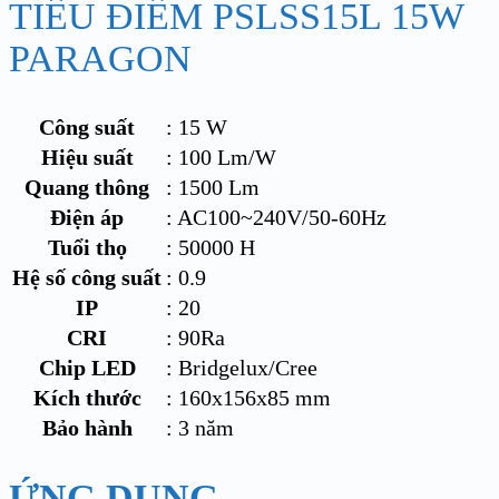
TIÊU ĐIỂM PSLSS15L 15W
PARAGON
Công suất
: 15 W
Hiệu suất
: 100 Lm/W
Quang thông
: 1500 Lm
Điện áp
: AC100~240V/50-60Hz
Tuổi thọ
: 50000 H
Hệ số công suất
: 0.9
IP
: 20
CRI
: 90Ra
Chip LED
: Bridgelux/Cree
Kích thước
: 160x156x85 mm
Bảo hành
: 3 năm
ỨNG DỤNG