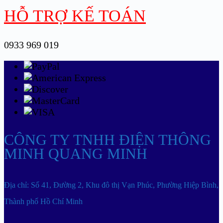
HỖ TRỢ KẾ TOÁN
0933 969 019
CÔNG TY TNHH ĐIỆN THÔNG
MINH QUANG MINH
Địa chỉ: Số 41, Đường 2, Khu đô thị Vạn Phúc, Phường Hiệp Bình,
Thành phố Hồ Chí Minh