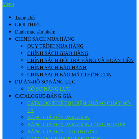
Menu
Trang chủ
GIỚI THIỆU
Danh mục sản phẩm
CHÍNH SÁCH MUA HÀNG
QUY TRÌNH MUA HÀNG
CHÍNH SÁCH GIAO HÀNG
CHÍNH SÁCH ĐỔI TRẢ HÀNG VÀ HOÀN TIỀN
CHÍNH SÁCH BẢO HÀNH
CHÍNH SÁCH BẢO MẬT THÔNG TIN
DỰ ÁN-HỒ SƠ NĂNG LỰC
HỒ SƠ NĂNG LỰC
CATALOGUE-BẢNG GIÁ
CATALOG THIẾT BỊ ĐIỆN CHỐNG CHÁY NỔ -
EX
BẢNG GIÁ ĐÈN PARAGON
BẢNG GIÁ ĐÈN PARAGON CÔNG NGHIỆP
BẢNG GIÁ ĐÈN LED ANFACO
CATALOGUE BAIRUI LIGHTING