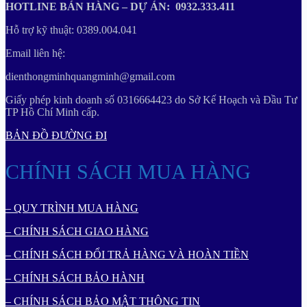
HOTLINE BÁN HÀNG – DỰ ÁN: 0932.333.411
Hỗ trợ kỹ thuật: 0389.004.041
Email liên hệ:
dienthongminhquangminh@gmail.com
Giấy phép kinh doanh số 0316664423 do Sở Kế Hoạch và Đầu Tư
TP Hồ Chí Minh cấp.
BẢN ĐỒ ĐƯỜNG ĐI
CHÍNH SÁCH MUA HÀNG
– QUY TRÌNH MUA HÀNG
– CHÍNH SÁCH GIAO HÀNG
– CHÍNH SÁCH ĐỔI TRẢ HÀNG VÀ HOÀN TIỀN
– CHÍNH SÁCH BẢO HÀNH
– CHÍNH SÁCH BẢO MẬT THÔNG TIN