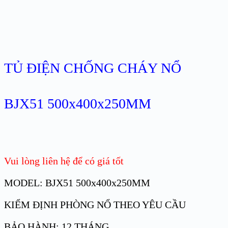
TỦ ĐIỆN CHỐNG CHÁY NỔ
BJX51 500x400x250MM
Vui lòng liên hệ để có giá tốt
MODEL: BJX51 500x400x250MM
KIỂM ĐỊNH PHÒNG NỔ THEO YÊU CẦU
BẢO HÀNH: 12 THÁNG