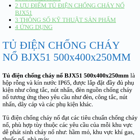
2
ƯU ĐIỂM TỦ ĐIỆN CHỐNG CHÁY NỔ
BJX51
3
THÔNG SỐ KỸ THUẬT SẢN PHẨM
4
ỨNG DỤNG
TỦ ĐIỆN CHỐNG CHÁY
NỔ BJX51 500x400x250MM
Tủ điện chống cháy nổ BJX51 500x400x250mm
là
hộp rỗng và kín nước IP65, được lắp đặt đầy đủ phụ
kiện như công tắc, nút nhấn, đèn nguồn chống cháy
nổ tương ứng theo yêu cầu như đèn, công tắc, nút
nhấn, dây cáp và các phụ kiện khác.
Tủ điện chống cháy nổ đạt các tiêu chuẩn chống cháy
nổ, phù hợp tùy thuộc các yêu cầu của mỗi khu vực
dễ phát sinh cháy nổ như: hầm mỏ, khu vực khí gas,
thuốc nổ, nhà máy.