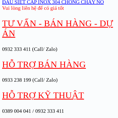
ĐẦU SIẾT CÁP INOX 304 CHỐNG CHÁY NỔ
Vui lòng liên hệ để có giá tốt
TƯ VẤN - BÁN HÀNG - DỰ
ÁN
0932 333 411 (Call/ Zalo)
HỖ TRỢ BÁN HÀNG
0933 238 199 (Call/ Zalo)
HỖ TRỢ KỸ THUẬT
0389 004 041 / 0932 333 411