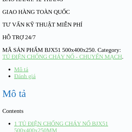
GIAO HÀNG TOÀN QUỐC
TƯ VẤN KỸ THUẬT MIỄN PHÍ
HỖ TRỢ 24/7
MÃ SẢN PHẨM
BJX51 500x400x250
.
Category:
TỦ ĐIỆN CHỐNG CHÁY NỔ - CHUYỂN MẠCH
.
Mô tả
Đánh giá
Mô tả
Contents
1
TỦ ĐIỆN CHỐNG CHÁY NỔ BJX51
500x400x250MM