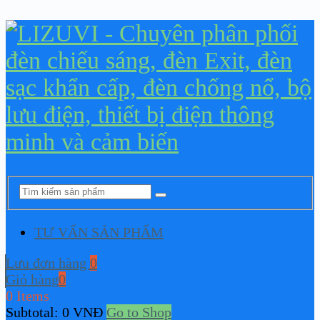
TƯ VẤN SẢN PHẨM
Lưu đơn hàng
0
Giỏ hàng
0
0 Items
Subtotal:
0
VNĐ
Go to Shop