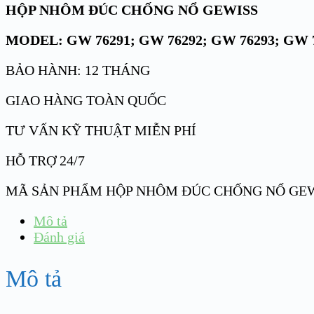
HỘP NHÔM ĐÚC CHỐNG NỔ GEWISS
MODEL: GW 76291; GW 76292; GW 76293; GW 7
BẢO HÀNH: 12 THÁNG
GIAO HÀNG TOÀN QUỐC
TƯ VẤN KỸ THUẬT MIỄN PHÍ
HỖ TRỢ 24/7
MÃ SẢN PHẨM
HỘP NHÔM ĐÚC CHỐNG NỔ GE
Mô tả
Đánh giá
Mô tả