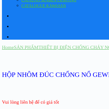
CATALOG SENBEN LIGHTING
CATALOGUE KAWASAN
Home
SẢN PHẨM
THIẾT BỊ ĐIỆN CHỐNG CHÁY N
HỘP NHÔM ĐÚC CHỐNG NỔ GEW
Vui lòng liên hệ để có giá tốt