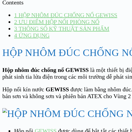
Contents
1
HỘP NHÔM ĐÚC CHỐNG NỔ GEWISS
2
ƯU ĐIỂM HỘP NỐI PHÒNG NỔ
3
THÔNG SỐ KỸ THUẬT SẢN PHẨM
4
ỨNG DỤNG
HỘP NHÔM ĐÚC CHỐNG N
Hộp nhôm đúc chống nổ GEWISS
là một thiết bị đ
phát sinh tia lửa điện trong các môi trường dễ phát si
Hộp nối kín nước
GEWISS
được làm bằng nhôm đúc. 
bản sơn và không sơn và phiên bản ATEX cho Vùng 2 (
Hộp nối
GEWISS
được dùng để bật tắt các thiết