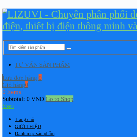
TƯ VẤN SẢN PHẨM
Lưu đơn hàng
0
Giỏ hàng
0
0 Items
Subtotal:
0
VNĐ
Go to Shop
Menu
Trang chủ
GIỚI THIỆU
Danh mục sản phẩm