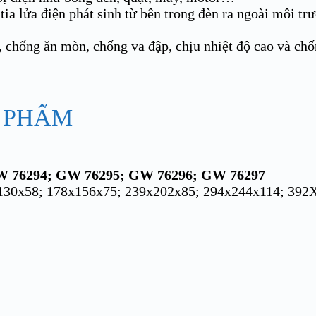
tia lửa điện phát sinh từ bên trong đèn ra ngoài môi t
, chống ăn mòn, chống va đập, chịu nhiệt độ cao và chố
 PHẨM
W 76294; GW 76295; GW 76296; GW 76297
x130x58; 178x156x75; 239x202x85; 294x244x114; 39