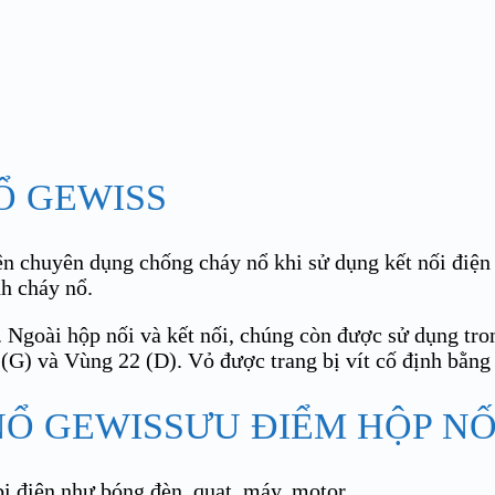
Ổ GEWISS
iện chuyên dụng chống cháy nổ khi sử dụng kết nối điệ
nh cháy nổ.
Ngoài hộp nối và kết nối, chúng còn được sử dụng tro
G) và Vùng 22 (D). Vỏ được trang bị vít cố định bằng 
ƯU ĐIỂM HỘP NỐ
 bị điện như bóng đèn, quạt, máy, motor…