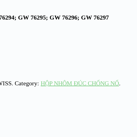
6294; GW 76295; GW 76296; GW 76297
WISS
.
Category:
HỘP NHÔM ĐÚC CHỐNG NỔ
.