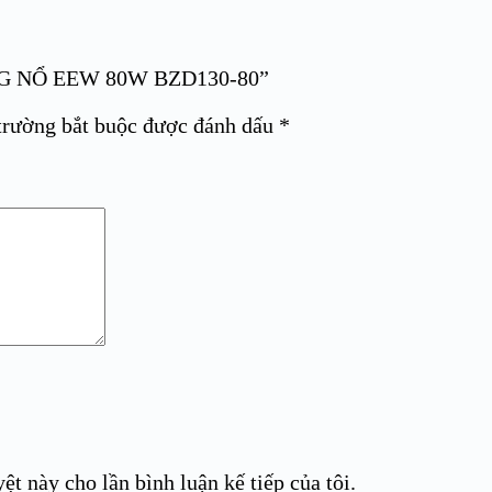
ỐNG NỔ EEW 80W BZD130-80”
trường bắt buộc được đánh dấu
*
ệt này cho lần bình luận kế tiếp của tôi.