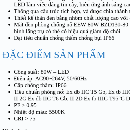
LED làm việc đáng tin cậy, hiệu ứng ánh sáng cao
Thông qua cấu trúc tích hợp, và được chia thành 
Thiết kế thân đèn bằng nhôm chất lượng cao với c
Mặt đèn phòng chống nổ EEW 80W BZD130-80 tron
hình lăng trụ có thể có hiệu quả giảm độ chói
Đạt tiêu chuẩn chống thấm chống bụi IP66
ĐẶC ĐIỂM SẢN PHẨM
Công suất: 80W – LED
Điện áp: AC90~264V, 50/60Hz
Cấp chống thấm: IP66
Tiêu chuẩn phòng nổ:
Ex db IIC T5 Gb, Ex tb II
II 2G Ex db IIC T6 Gb, II 2D Ex tb IIIC T95°C D
PF ≥ 0.95
Nhiệt độ màu: 5500K
CRI > 75