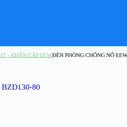
IT - KHẨN CẤP EEW
ĐÈN PHÒNG CHỐNG NỔ EEW 
BZD130-80