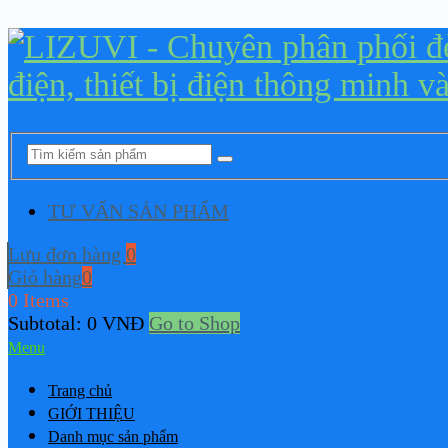
TƯ VẤN SẢN PHẨM
Lưu đơn hàng
0
Giỏ hàng
0
0 Items
Subtotal:
0
VNĐ
Go to Shop
Menu
Trang chủ
GIỚI THIỆU
Danh mục sản phẩm