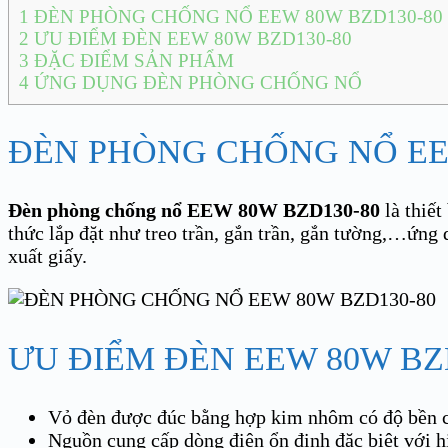
1
ĐÈN PHÒNG CHỐNG NỔ EEW 80W BZD130-80
2
ƯU ĐIỂM ĐÈN EEW 80W BZD130-80
3
ĐẶC ĐIỂM SẢN PHẨM
4
ỨNG DỤNG ĐÈN PHÒNG CHỐNG NỔ
ĐÈN PHÒNG CHỐNG NỔ EEW
Đèn phòng chống nổ EEW 80W BZD130-80
là thiết
thức lắp đặt như treo trần, gắn trần, gắn tường,…ứng 
xuất giấy.
ƯU ĐIỂM ĐÈN EEW 80W BZ
Vỏ đèn được đúc bằng hợp kim nhôm có độ bền ca
Nguồn cung cấp dòng điện ổn định đặc biệt với hi