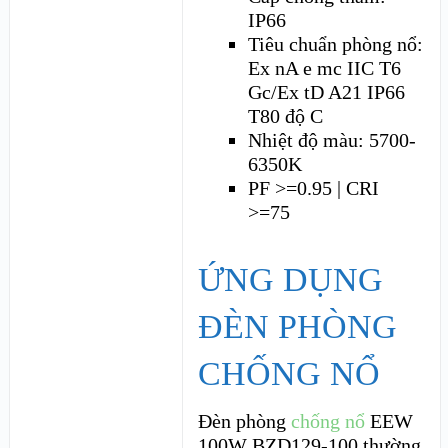
IP66
Tiêu chuẩn phòng nổ:
Ex nA e mc IIC T6
Gc/Ex tD A21 IP66
T80 độ C
Nhiệt độ màu: 5700-
6350K
PF >=0.95 | CRI
>=75
ỨNG DỤNG
ĐÈN PHÒNG
CHỐNG NỔ
Đèn phòng
chống nổ
EEW
100W BZD129-100 thường