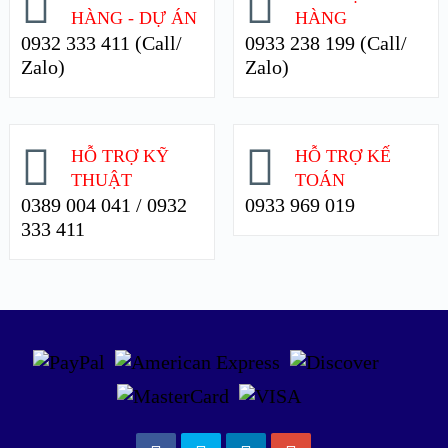
HÀNG - DỰ ÁN
HÀNG
0932 333 411 (Call/
0933 238 199 (Call/
Zalo)
Zalo)
HỖ TRỢ KỸ
HỖ TRỢ KẾ
THUẬT
TOÁN
0389 004 041 / 0932
0933 969 019
333 411