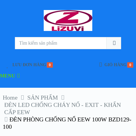
LƯU ĐƠN HÀNG
GIỎ HÀNG
0
0
MENU
Home
SẢN PHẨM
ĐÈN LED CHỐNG CHÁY NỔ - EXIT - KHẨN
CẤP EEW
ĐÈN PHÒNG CHỐNG NỔ EEW 100W BZD129-
100