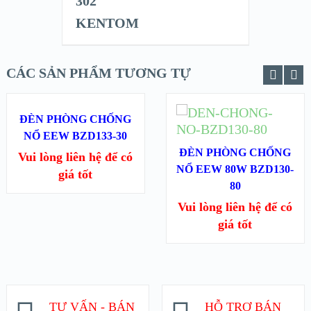
CÁC SẢN PHẨM TƯƠNG TỰ
ĐỌC TIẾP
ĐÈN PHÒNG CHỐNG
ĐỌC TIẾP
NỔ EEW BZD133-30
XEM NHANH
XEM NHANH
ĐÈN PHÒNG CHỐNG
Vui lòng liên hệ để có
NỔ EEW 80W BZD130-
giá tốt
XEM CHI TIẾT
XEM CHI TIẾT
80
Vui lòng liên hệ để có
giá tốt
TƯ VẤN - BÁN
HỖ TRỢ BÁN