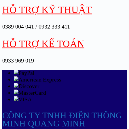
HỖ TRỢ KỸ THUẬT
0389 004 041 / 0932 333 411
HỖ TRỢ KẾ TOÁN
0933 969 019
CÔNG TY TNHH ĐIỆN THÔNG
MINH QUANG MINH