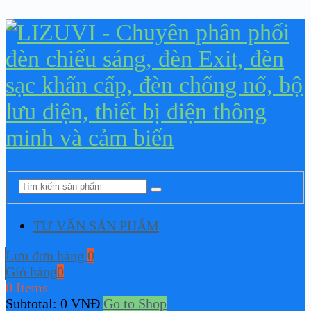
TƯ VẤN SẢN PHẨM
Lưu đơn hàng
0
Giỏ hàng
0
0 Items
Subtotal:
0
VNĐ
Go to Shop