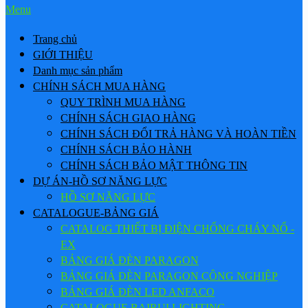
Menu
Trang chủ
GIỚI THIỆU
Danh mục sản phẩm
CHÍNH SÁCH MUA HÀNG
QUY TRÌNH MUA HÀNG
CHÍNH SÁCH GIAO HÀNG
CHÍNH SÁCH ĐỔI TRẢ HÀNG VÀ HOÀN TIỀN
CHÍNH SÁCH BẢO HÀNH
CHÍNH SÁCH BẢO MẬT THÔNG TIN
DỰ ÁN-HỒ SƠ NĂNG LỰC
HỒ SƠ NĂNG LỰC
CATALOGUE-BẢNG GIÁ
CATALOG THIẾT BỊ ĐIỆN CHỐNG CHÁY NỔ -
EX
BẢNG GIÁ ĐÈN PARAGON
BẢNG GIÁ ĐÈN PARAGON CÔNG NGHIỆP
BẢNG GIÁ ĐÈN LED ANFACO
CATALOGUE BAIRUI LIGHTING