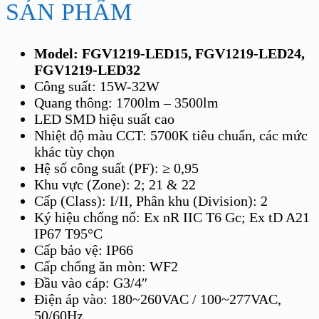
SẢN PHẨM
Model: FGV1219-LED15, FGV1219-LED24,
FGV1219-LED32
Công suất: 15W-32W
Quang thông: 1700lm – 3500lm
LED SMD hiệu suất cao
Nhiệt độ màu CCT: 5700K tiêu chuẩn, các mức
khác tùy chọn
Hệ số công suất (PF): ≥ 0,95
Khu vực (Zone): 2; 21 & 22
Cấp (Class): I/II, Phân khu (Division): 2
Ký hiệu chống nổ: Ex nR IIC T6 Gc; Ex tD A21
IP67 T95°C
Cấp bảo vệ: IP66
Cấp chống ăn mòn: WF2
Đầu vào cáp: G3/4″
Điện áp vào: 180~260VAC / 100~277VAC,
50/60Hz