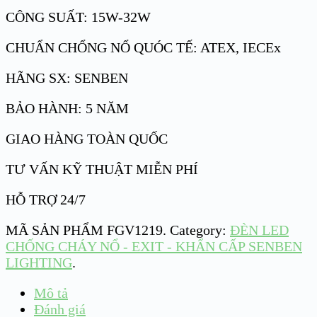
CÔNG SUẤT: 15W-32W
CHUẨN CHỔNG NỔ QUÓC TẾ: ATEX, IECEx
HÃNG SX: SENBEN
BẢO HÀNH: 5 NĂM
GIAO HÀNG TOÀN QUỐC
TƯ VẤN KỸ THUẬT MIỄN PHÍ
HỖ TRỢ 24/7
MÃ SẢN PHẨM
FGV1219
.
Category:
ĐÈN LED
CHỐNG CHÁY NỔ - EXIT - KHẨN CẤP SENBEN
LIGHTING
.
Mô tả
Đánh giá