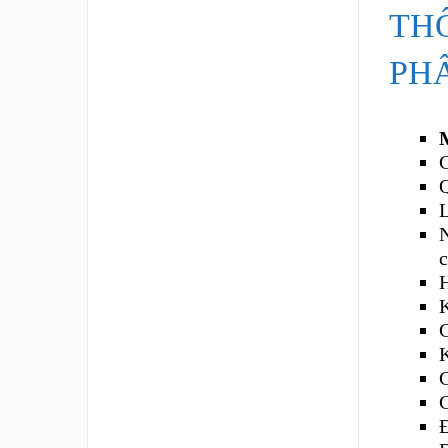
TH
PH
H
C