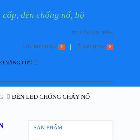
TƯ VẤN SẢN PHẨM
LƯU ĐƠN HÀNG
GIỎ HÀNG
0
0
SƠ NĂNG LỰC
G
ĐÈN LED CHỐNG CHÁY NỔ
N
SẢN PHẨM