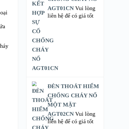
AGT01CN
Vui lòng
loại
liên hệ để có giá tốt
hứa
cháy
ĐÈN THOÁT HIỂM
CHỐNG CHÁY NỔ
MỘT MẶT
AGT02CN
Vui lòng
liên hệ để có giá tốt