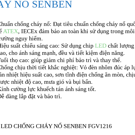
ÁY NỔ SENBEN
Chuẩn chống cháy nổ: Đạt tiêu chuẩn chống cháy nổ qu
tế
ATEX
, IECEx đảm bảo an toàn khi sử dụng trong môi
trường nguy hiểm.
iệu suất chiếu sáng cao: Sử dụng chip
LED
chất lượng
ao, cho ánh sáng mạnh, đều và tiết kiệm điện năng.
uổi thọ cao: giúp giảm chi phí bảo trì và thay thế.
hống chịu thời tiết khắc nghiệt: Vỏ đèn nhôm đúc áp l
ản nhiệt hiệu suất cao, sơn tĩnh điện chống ăn mòn, chị
ược nhiệt độ cao, mưa gió và bụi bẩn.
ính cường lực khuếch tán ánh sáng tốt.
ễ dàng lắp đặt và bảo trì.