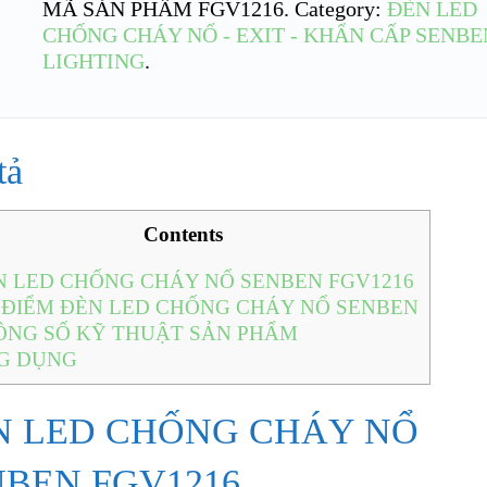
MÃ SẢN PHẨM
FGV1216
.
Category:
ĐÈN LED
CHỐNG CHÁY NỔ - EXIT - KHẨN CẤP SENBE
LIGHTING
.
tả
Contents
 LED CHỐNG CHÁY NỔ SENBEN FGV1216
ĐIỂM ĐÈN LED CHỐNG CHÁY NỔ SENBEN
NG SỐ KỸ THUẬT SẢN PHẨM
G DỤNG
N LED CHỐNG CHÁY NỔ
NBEN FGV1216