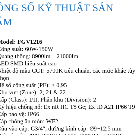
ÔNG SỐ KỸ THUẬT SẢN
ẨM
Model: FGV1216
Công suất: 60W-150W
Quang thông: 8900lm – 21000lm
LED SMD hiệu suất cao
Nhiệt độ màu CCT: 5700K tiêu chuẩn, các mức khác tù
chọn
ệ số công suất (PF): ≥ 0,95
Khu vực (Zone): 2; 21 & 22
ấp (Class): I/II, Phân khu (Division): 2
Ký hiệu chống nổ: Ex nR IIC T5 Gc; Ex tD A21 IP66 T
Cấp bảo vệ: IP66
Cấp chống ăn mòn: WF2
Đầu vào cáp: G3/4″, đường kính cáp: Ø9~12,5 mm