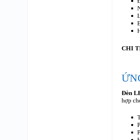
L
CHI 
ỨN
Đèn L
hợp ch
T
P