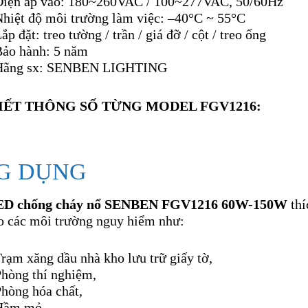
Điện áp vào: 180~260VAC / 100~277VAC, 50/60Hz
Nhiệt độ môi trường làm việc: –40°C ~ 55°C
ắp đặt: treo tường / trần / giá đỡ / cột / treo ống
Bảo hành: 5 năm
Hãng sx: SENBEN LIGHTING
TIẾT THÔNG SỐ TỪNG MODEL FGV1216:
G DỤNG
ED chống cháy nổ SENBEN FGV1216 60W-150W
thí
o các môi trường nguy hiểm như:
rạm xăng dầu nhà kho lưu trữ giấy tờ,
Phòng thí nghiệm,
hòng hóa chất,
Hầm mỏ,