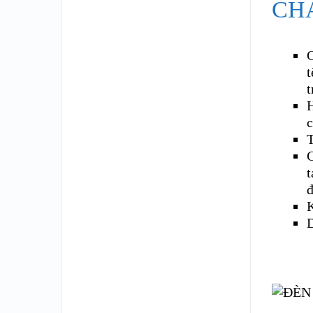
CH
H
c
T
C
t
đ
K
D