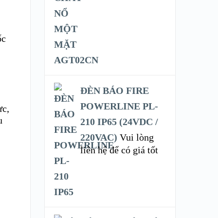
ốc
ĐÈN BÁO FIRE
POWERLINE PL-
ực,
u
210 IP65 (24VDC /
220VAC)
Vui lòng
liên hệ để có giá tốt