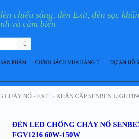
 SẢN PHẨM
CHÍNH SÁCH MUA HÀNG
DỰ ÁN-HỒ 
 CHÁY NỔ - EXIT - KHẨN CẤP SENBEN LIGHTIN
ĐÈN LED CHỐNG CHÁY NỔ SENBE
FGV1216 60W-150W