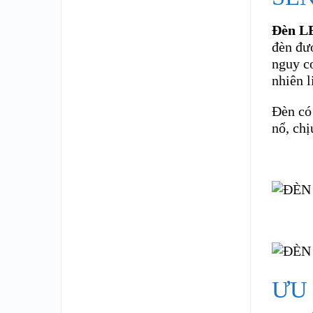
Đèn L
đèn đượ
nguy c
nhiên l
Đèn có 
nổ, ch
ƯU