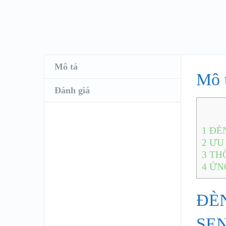
Mô tả
Mô 
Đánh giá
1
ĐÈN
2
ƯU 
3
THÔ
4
ỨN
ĐÈ
SE