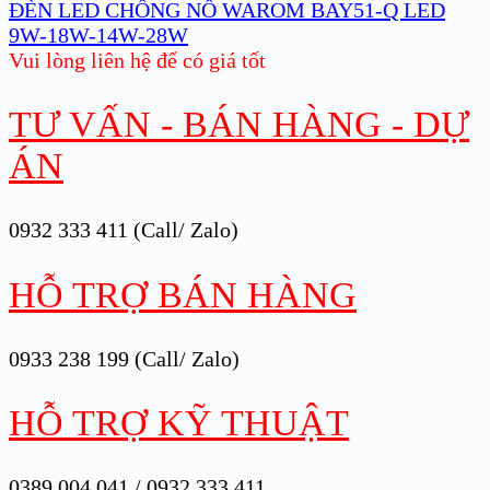
ĐÈN LED CHỐNG NỔ WAROM BAY51-Q LED
9W-18W-14W-28W
Vui lòng liên hệ để có giá tốt
TƯ VẤN - BÁN HÀNG - DỰ
ÁN
0932 333 411 (Call/ Zalo)
HỖ TRỢ BÁN HÀNG
0933 238 199 (Call/ Zalo)
HỖ TRỢ KỸ THUẬT
0389 004 041 / 0932 333 411