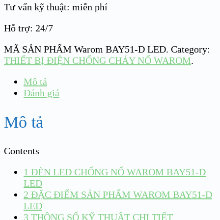
Tư vấn kỹ thuật: miễn phí
Hỗ trợ: 24/7
MÃ SẢN PHẨM
Warom BAY51-D LED
.
Category:
THIẾT BỊ ĐIỆN CHỐNG CHÁY NỔ WAROM
.
Mô tả
Đánh giá
Mô tả
Contents
1
ĐÈN LED CHỐNG NỔ WAROM BAY51-D
LED
2
ĐẶC ĐIỂM SẢN PHẨM WAROM BAY51-D
LED
3
THÔNG SỐ KỸ THUẬT CHI TIẾT