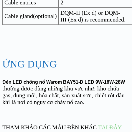
Cable entries
2
DQM-II (Ex d) or DQM-
Cable gland(optional)
III (Ex d) is recommended.
ỨNG DỤNG
Đèn LED chống nổ Warom BAY51-D LED 9W-18W-28W
thường được dùng những khu vực như: kho chứa
gas, dung môi, hóa chất, sản xuất sơn, chiết rót dầu
khí là nơi có nguy cơ cháy nổ cao.
THAM KHẢO CÁC MẪU ĐÈN KHÁC
TẠI ĐÂY