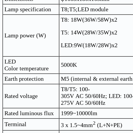
Lamp specification
T8;T5;LED module
T8: 18W(36W/58W)x2
T5: 14W(28W/35W)x2
Lamp power (W)
LED:9W(18W/28W)x2
LED
5000K
Color temperature
Earth protection
M5 (internal & external earth
T8/T5: 100-
Rated voltage
305V AC 50/60Hz; LED: 100
275V AC 50/60Hz
Rated luminous flux
1999~10000lm
2
Terminal
3 x 1.5~4mm
(L+N+PE)