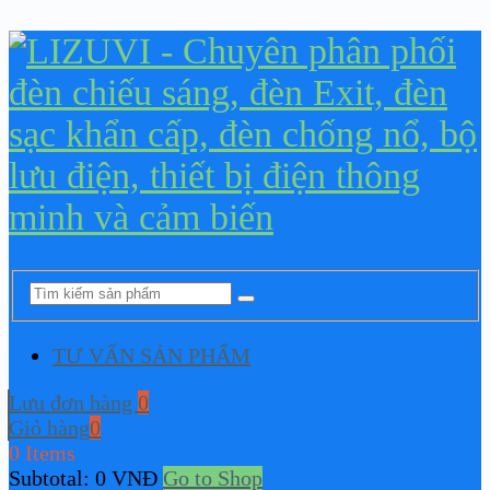
TƯ VẤN SẢN PHẨM
Lưu đơn hàng
0
Giỏ hàng
0
0 Items
Subtotal:
0
VNĐ
Go to Shop