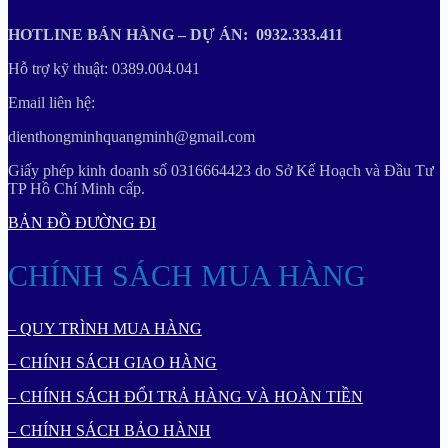
HOTLINE BÁN HÀNG – DỰ ÁN: 0932.333.411
Hỗ trợ kỹ thuật: 0389.004.041
Email liên hệ:
dienthongminhquangminh@gmail.com
Giấy phép kinh doanh số 0316664423 do Sở Kế Hoạch và Đầu Tư
TP Hồ Chí Minh cấp.
BẢN ĐỒ ĐƯỜNG ĐI
CHÍNH SÁCH MUA HÀNG
– QUY TRÌNH MUA HÀNG
– CHÍNH SÁCH GIAO HÀNG
– CHÍNH SÁCH ĐỔI TRẢ HÀNG VÀ HOÀN TIỀN
– CHÍNH SÁCH BẢO HÀNH