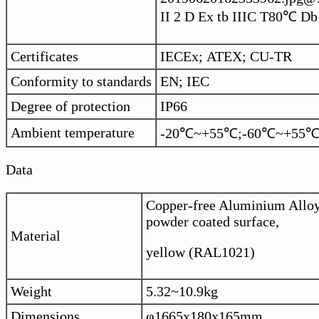
II 2 D Ex tb IIIC T80℃ Db
Certificates
IECEx; ATEX; CU-TR
Conformity to standards
EN; IEC
Degree of protection
IP66
Ambient temperature
-20℃~+55℃;-60℃~+55
Data
Copper-free Aluminium Alloy
powder coated surface,
Material
yellow (RAL1021)
Weight
5.32~10.9kg
Dimensions
φ1665x180x165mm