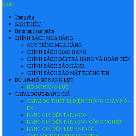
Menu
Trang chủ
GIỚI THIỆU
Danh mục sản phẩm
CHÍNH SÁCH MUA HÀNG
QUY TRÌNH MUA HÀNG
CHÍNH SÁCH GIAO HÀNG
CHÍNH SÁCH ĐỔI TRẢ HÀNG VÀ HOÀN TIỀN
CHÍNH SÁCH BẢO HÀNH
CHÍNH SÁCH BẢO MẬT THÔNG TIN
DỰ ÁN-HỒ SƠ NĂNG LỰC
HỒ SƠ NĂNG LỰC
CATALOGUE-BẢNG GIÁ
CATALOG THIẾT BỊ ĐIỆN CHỐNG CHÁY NỔ -
EX
BẢNG GIÁ ĐÈN PARAGON
BẢNG GIÁ ĐÈN PARAGON CÔNG NGHIỆP
BẢNG GIÁ ĐÈN LED ANFACO
CATALOGUE BAIRUI LIGHTING