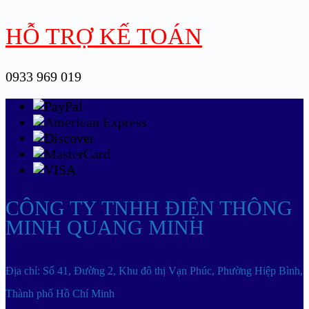
HỖ TRỢ KẾ TOÁN
0933 969 019
CÔNG TY TNHH ĐIỆN THÔNG
MINH QUANG MINH
Địa chỉ: Số 41, Đường 2, Khu đô thị Vạn Phúc, Phường Hiệp Bình,
Thành phố Hồ Chí Minh