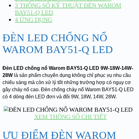
3
THÔNG SỐ KỸ THUẬT ĐÈN WAROM
BAY51-Q LED
4
ỨNG DỤNG
ĐÈN LED CHỐNG NỔ
WAROM BAY51-Q LED
Đèn LED chống nổ Warom BAY51-Q LED 9W-18W-14W-
28W
là sản phẩm chuyên dụng không chỉ phục vụ nhu cầu
chiếu sáng mà còn xử lý tốt những trường hợp có nguy cơ
gây cháy nổ cao. Đèn chống cháy nổ Warom BAY51-Q LED
có 4 dòng đèn LED đơn và đôi 9W, 18W, 14W, 28W.
XEM THÔNG SỐ CHI TIẾT
ƯU ĐIỂM ĐÈN WAROM