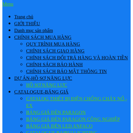
Menu
Trang chủ
GIỚI THIỆU
Danh mục sản phẩm
CHÍNH SÁCH MUA HÀNG
QUY TRÌNH MUA HÀNG
CHÍNH SÁCH GIAO HÀNG
CHÍNH SÁCH ĐỔI TRẢ HÀNG VÀ HOÀN TIỀN
CHÍNH SÁCH BẢO HÀNH
CHÍNH SÁCH BẢO MẬT THÔNG TIN
DỰ ÁN-HỒ SƠ NĂNG LỰC
HỒ SƠ NĂNG LỰC
CATALOGUE-BẢNG GIÁ
CATALOG THIẾT BỊ ĐIỆN CHỐNG CHÁY NỔ -
EX
BẢNG GIÁ ĐÈN PARAGON
BẢNG GIÁ ĐÈN PARAGON CÔNG NGHIỆP
BẢNG GIÁ ĐÈN LED ANFACO
CATALOGUE BAIRUI LIGHTING