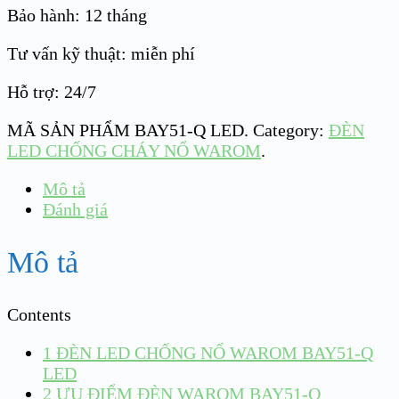
Bảo hành: 12 tháng
Tư vấn kỹ thuật: miễn phí
Hỗ trợ: 24/7
MÃ SẢN PHẨM
BAY51-Q LED
.
Category:
ĐÈN
LED CHỐNG CHÁY NỔ WAROM
.
Mô tả
Đánh giá
Mô tả
Contents
1
ĐÈN LED CHỐNG NỔ WAROM BAY51-Q
LED
2
ƯU ĐIỂM ĐÈN WAROM BAY51-Q