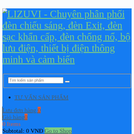
TƯ VẤN SẢN PHẨM
Lưu đơn hàng
0
Giỏ hàng
0
0 Items
Subtotal:
0
VNĐ
Go to Shop