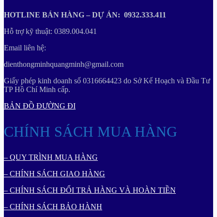
HOTLINE BÁN HÀNG – DỰ ÁN: 0932.333.411
Hỗ trợ kỹ thuật: 0389.004.041
Email liên hệ:
dienthongminhquangminh@gmail.com
Giấy phép kinh doanh số 0316664423 do Sở Kế Hoạch và Đầu Tư
TP Hồ Chí Minh cấp.
BẢN ĐỒ ĐƯỜNG ĐI
CHÍNH SÁCH MUA HÀNG
– QUY TRÌNH MUA HÀNG
– CHÍNH SÁCH GIAO HÀNG
– CHÍNH SÁCH ĐỔI TRẢ HÀNG VÀ HOÀN TIỀN
– CHÍNH SÁCH BẢO HÀNH