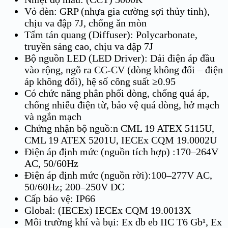
Vỏ đèn: GRP (nhựa gia cường sợi thủy tinh),
chịu va đập 7J, chống ăn mòn
Tấm tán quang (Diffuser): Polycarbonate,
truyền sáng cao, chịu va đập 7J
Bộ nguồn LED (LED Driver): Dải điện áp đầu
vào rộng, ngõ ra CC-CV (dòng không đổi – điện
áp không đổi), hệ số công suất ≥0.95
Có chức năng phân phối dòng, chống quá áp,
chống nhiễu điện từ, bảo vệ quá dòng, hở mạch
và ngắn mạch
Chứng nhận bộ nguồ:n CML 19 ATEX 5115U,
CML 19 ATEX 5201U, IECEx CQM 19.0002U
Điện áp định mức (nguồn tích hợp) :170–264V
AC, 50/60Hz
Điện áp định mức (nguồn rời):100–277V AC,
50/60Hz; 200–250V DC
Cấp bảo vệ: IP66
Global: (IECEx) IECEx CQM 19.0013X
Môi trường khí và bụi: Ex db eb IIC T6 Gb¹, Ex