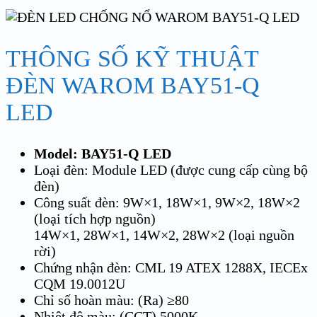
THÔNG SỐ KỸ THUẬT
ĐÈN WAROM BAY51-Q
LED
Model: BAY51-Q LED
Loại đèn: Module LED (được cung cấp cùng bộ
đèn)
Công suất đèn: 9W×1, 18W×1, 9W×2, 18W×2
(loại tích hợp nguồn)
14W×1, 28W×1, 14W×2, 28W×2 (loại nguồn
rời)
Chứng nhận đèn: CML 19 ATEX 1288X, IECEx
CQM 19.0012U
Chỉ số hoàn màu: (Ra) ≥80
Nhiệt độ màu: (CCT) 5000K