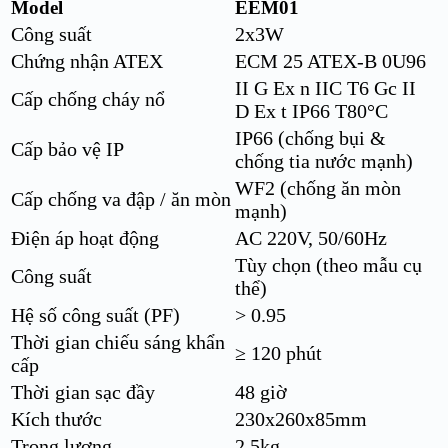
Model
EEM01
Công suất
2x3W
Chứng nhận ATEX
ECM 25 ATEX-B 0U96
II G Ex n IIC T6 Gc II
Cấp chống cháy nổ
D Ex t IP66 T80°C
IP66 (chống bụi &
Cấp bảo vệ IP
chống tia nước mạnh)
WF2 (chống ăn mòn
Cấp chống va đập / ăn mòn
mạnh)
Điện áp hoạt động
AC 220V, 50/60Hz
Tùy chọn (theo mẫu cụ
Công suất
thể)
Hệ số công suất (PF)
> 0.95
Thời gian chiếu sáng khẩn
≥ 120 phút
cấp
Thời gian sạc đầy
48 giờ
Kích thước
230x260x85mm
Trọng lượng
2.5kg