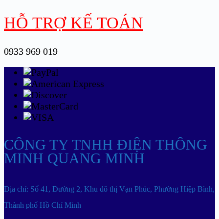
HỖ TRỢ KẾ TOÁN
0933 969 019
CÔNG TY TNHH ĐIỆN THÔNG
MINH QUANG MINH
Địa chỉ: Số 41, Đường 2, Khu đô thị Vạn Phúc, Phường Hiệp Bình,
Thành phố Hồ Chí Minh