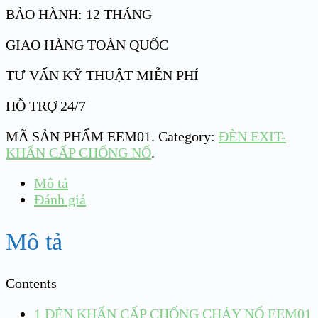
BẢO HÀNH: 12 THÁNG
GIAO HÀNG TOÀN QUỐC
TƯ VẤN KỸ THUẬT MIỄN PHÍ
HỖ TRỢ 24/7
MÃ SẢN PHẨM
EEM01
.
Category:
ĐÈN EXIT-
KHẨN CẤP CHỐNG NỔ
.
Mô tả
Đánh giá
Mô tả
Contents
1
ĐÈN KHẨN CẤP CHỐNG CHÁY NỔ EEM01