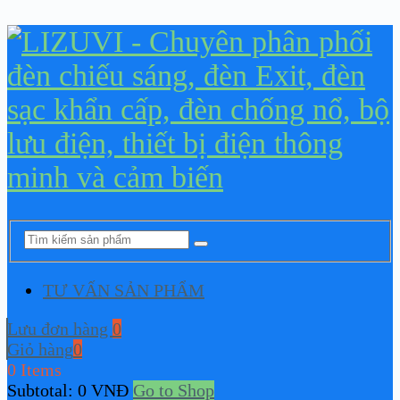
TƯ VẤN SẢN PHẨM
Lưu đơn hàng
0
Giỏ hàng
0
0 Items
Subtotal:
0
VNĐ
Go to Shop