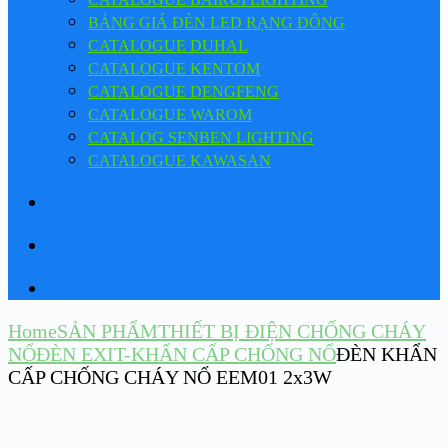
BẢNG GIÁ ĐÈN LED RẠNG ĐÔNG
CATALOGUE DUHAL
CATALOGUE KENTOM
CATALOGUE DENGFENG
CATALOGUE WAROM
CATALOG SENBEN LIGHTING
CATALOGUE KAWASAN
Home
SẢN PHẨM
THIẾT BỊ ĐIỆN CHỐNG CHÁY
NỔ
ĐÈN EXIT-KHẨN CẤP CHỐNG NỔ
ĐÈN KHẨN
CẤP CHỐNG CHÁY NỔ EEM01 2x3W