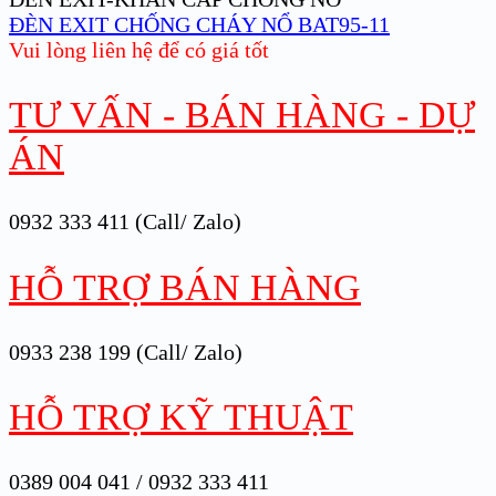
ĐÈN EXIT CHỐNG CHÁY NỔ BAT95-11
Vui lòng liên hệ để có giá tốt
TƯ VẤN - BÁN HÀNG - DỰ
ÁN
0932 333 411 (Call/ Zalo)
HỖ TRỢ BÁN HÀNG
0933 238 199 (Call/ Zalo)
HỖ TRỢ KỸ THUẬT
0389 004 041 / 0932 333 411