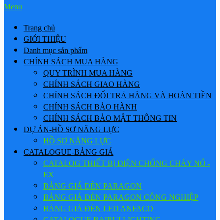
Menu
Trang chủ
GIỚI THIỆU
Danh mục sản phẩm
CHÍNH SÁCH MUA HÀNG
QUY TRÌNH MUA HÀNG
CHÍNH SÁCH GIAO HÀNG
CHÍNH SÁCH ĐỔI TRẢ HÀNG VÀ HOÀN TIỀN
CHÍNH SÁCH BẢO HÀNH
CHÍNH SÁCH BẢO MẬT THÔNG TIN
DỰ ÁN-HỒ SƠ NĂNG LỰC
HỒ SƠ NĂNG LỰC
CATALOGUE-BẢNG GIÁ
CATALOG THIẾT BỊ ĐIỆN CHỐNG CHÁY NỔ -
EX
BẢNG GIÁ ĐÈN PARAGON
BẢNG GIÁ ĐÈN PARAGON CÔNG NGHIỆP
BẢNG GIÁ ĐÈN LED ANFACO
CATALOGUE BAIRUI LIGHTING