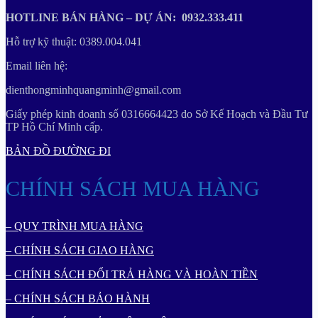
HOTLINE BÁN HÀNG – DỰ ÁN: 0932.333.411
Hỗ trợ kỹ thuật: 0389.004.041
Email liên hệ:
dienthongminhquangminh@gmail.com
Giấy phép kinh doanh số 0316664423 do Sở Kế Hoạch và Đầu Tư
TP Hồ Chí Minh cấp.
BẢN ĐỒ ĐƯỜNG ĐI
CHÍNH SÁCH MUA HÀNG
– QUY TRÌNH MUA HÀNG
– CHÍNH SÁCH GIAO HÀNG
– CHÍNH SÁCH ĐỔI TRẢ HÀNG VÀ HOÀN TIỀN
– CHÍNH SÁCH BẢO HÀNH