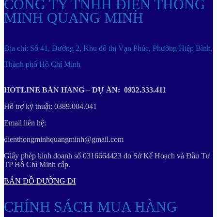
CÔNG TY TNHH ĐIỆN THÔNG
MINH QUANG MINH
Địa chỉ: Số 41, Đường 2, Khu đô thị Vạn Phúc, Phường Hiệp Bình,
Thành phố Hồ Chí Minh
HOTLINE BÁN HÀNG – DỰ ÁN: 0932.333.411
Hỗ trợ kỹ thuật: 0389.004.041
Email liên hệ:
dienthongminhquangminh@gmail.com
Giấy phép kinh doanh số 0316664423 do Sở Kế Hoạch và Đầu Tư
TP Hồ Chí Minh cấp.
BẢN ĐỒ ĐƯỜNG ĐI
CHÍNH SÁCH MUA HÀNG