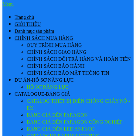
Menu
Trang chủ
GIỚI THIỆU
Danh mục sản phẩm
CHÍNH SÁCH MUA HÀNG
QUY TRÌNH MUA HÀNG
CHÍNH SÁCH GIAO HÀNG
CHÍNH SÁCH ĐỔI TRẢ HÀNG VÀ HOÀN TIỀN
CHÍNH SÁCH BẢO HÀNH
CHÍNH SÁCH BẢO MẬT THÔNG TIN
DỰ ÁN-HỒ SƠ NĂNG LỰC
HỒ SƠ NĂNG LỰC
CATALOGUE-BẢNG GIÁ
CATALOG THIẾT BỊ ĐIỆN CHỐNG CHÁY NỔ -
EX
BẢNG GIÁ ĐÈN PARAGON
BẢNG GIÁ ĐÈN PARAGON CÔNG NGHIỆP
BẢNG GIÁ ĐÈN LED ANFACO
CATALOGUE BAIRUI LIGHTING