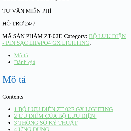
TƯ VẤN MIỄN PHÍ
HỖ TRỢ 24/7
MÃ SẢN PHẨM
ZT-02F
.
Category:
BỘ LƯU ĐIỆN
- PIN SẠC LIFePO4 GX LIGHTING
.
Mô tả
Đánh giá
Mô tả
Contents
1
BỘ LƯU ĐIỆN ZT-02F GX LIGHTING
2
ƯU ĐIỂM CỦA BỘ LƯU ĐIỆN
3
THÔNG SỐ KỸ THUẬT
4
ỨNG DỤNG