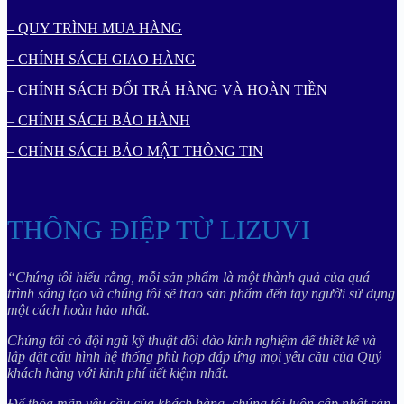
– QUY TRÌNH MUA HÀNG
– CHÍNH SÁCH GIAO HÀNG
– CHÍNH SÁCH ĐỔI TRẢ HÀNG VÀ HOÀN TIỀN
– CHÍNH SÁCH BẢO HÀNH
– CHÍNH SÁCH BẢO MẬT THÔNG TIN
THÔNG ĐIỆP TỪ LIZUVI
“Chúng tôi hiểu rằng, mỗi sản phẩm là một thành quả của quá
trình sáng tạo và chúng tôi sẽ trao sản phẩm đến tay người sử dụng
một cách hoàn hảo nhất.
Chúng tôi có đội ngũ kỹ thuật dồi dào kinh nghiệm để thiết kế và
lắp đặt cấu hình hệ thống phù hợp đáp ứng mọi yêu cầu của Quý
khách hàng với kinh phí tiết kiệm nhất.
Để thỏa mãn yêu cầu của khách hàng, chúng tôi luôn cập nhật sản