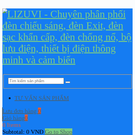
TƯ VẤN SẢN PHẨM
Lưu đơn hàng
0
Giỏ hàng
0
0 Items
Subtotal:
0
VNĐ
Go to Shop